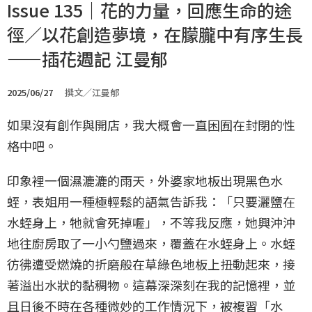
Issue 135｜花的力量，回應生命的途
徑／以花創造夢境，在朦朧中有序生長
——插花週記 江曼郁
2025/06/27
撰文／江曼郁
如果沒有創作與開店，我大概會一直困囿在封閉的性
格中吧。
印象裡一個濕漉漉的雨天，外婆家地板出現黑色水
蛭，表姐用一種極輕鬆的語氣告訴我：「只要灑鹽在
水蛭身上，牠就會死掉喔」，不等我反應，她興沖沖
地往廚房取了一小勺鹽過來，覆蓋在水蛭身上。水蛭
彷彿遭受燃燒的折磨般在草綠色地板上扭動起來，接
著溢出水狀的黏稠物。這幕深深刻在我的記憶裡，並
且日後不時在各種微妙的工作情況下，被複習「水