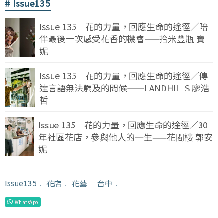
Issue135
Issue 135｜花的力量，回應生命的途徑／陪
伴最後一次感受花香的機會——拾米豐瓶 寶
妮
Issue 135｜花的力量，回應生命的途徑／傳
達言語無法觸及的問候——LANDHILLS 廖浩
哲
Issue 135｜花的力量，回應生命的途徑／30
年社區花店，參與他人的一生——花閣樓 郭安
妮
Issue135
﹒
花店
﹒
花藝
﹒
台中
﹒
WhatsApp