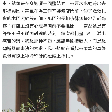
事，就像是在身週灑一圈鹽結界，來要求水蛭跨出去
那樣艱困。甚至在為工作室裝修店門前，傳了幾張扎
實的木門照給設計師，那門的長相彷彿無聲地告訴過
客：在店主沒有心理準備前不要推開——當然還是有
許多不得不碰面討論的時刻，每次都耗盡心神，溢出
痛苦的漿。我想那種不適，應該無關接觸人，而是想
迴避懸而未決的索求，我不想躺在看起來柔軟的草綠
色但實際上冰冷堅硬的磁磚上掙扎。