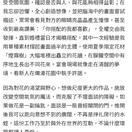
受空間氛圍，確認是否與人、與花能夠相得益彰；在
我忘卻恐懼，全心創造想像，並把腦海中的畫面嘗試
描述，常常會看見對方的眼睛亮晶晶產生憧憬，甚至
收到最高讚美：「你搭配的我都喜歡」，全權交由我
發揮，直到婚禮當日才揭曉搭配。其中一次經驗是我
用單種素材撐起畫面過半的主體，使用夏季限定花材
「煙霧樹」大幅堆積出矗立的花牆，在朦朧空間中有
序地生長出不同花來。宴會現場就像走在清醒的夢
境，看新人在爛漫花園中執手許諾。
因為對花的渴望與野心，想做尺度更大的作品，施放
改變空間氣氛的魔法，而克服了不擅面談的障礙。如
果做花是一副鑰匙，面談是一扇曾經關閉的門，推開
後我可以跑向意想不到的廣闊，不再是掙扎爬行的水
蛭，這份工作乃至於與外在世界的互動，不論什麼環
節都讓人喜悅。