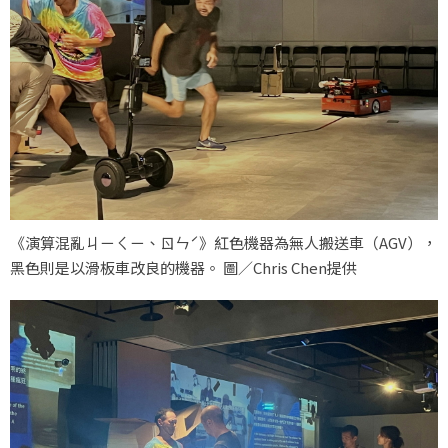
《演算混亂ㄐㄧㄑㄧ、ㄖㄣˊ》紅色機器為無人搬送車（AGV），
黑色則是以滑板車改良的機器。 圖／Chris Chen提供