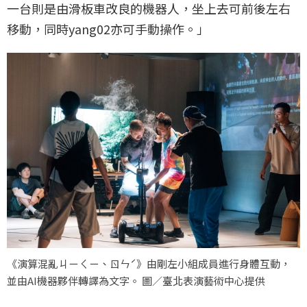
一台則是由滑板車改良的機器人，坐上去可前後左右
移動，同時yang02亦可手動操作。」
《演算混亂ㄐㄧㄑㄧ、ㄖㄣˊ》由剛左小組成員進行身體互動，
並由AI機器夥伴轉譯為文字。 圖／臺北表演藝術中心提供