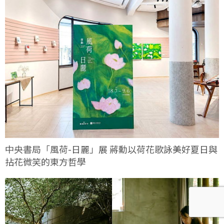
中央書局「風荷-日麗」展 蔣勳以荷花歌詠美好夏日與
拈花微笑的東方哲學