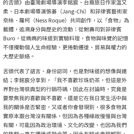
的舌頭》由臺灣劇場導演李銘宸、台裔旅日作家温又
柔、日本劇場導演張碁（Jang-Chi）和菲律賓藝術家
奈絲．蘿柯（Ness Roque）共同創作，以「食物」為
載體，追溯身分與歷史的流動：從鮒壽司到菲律賓
Buro，從媽媽的味道到實驗料理，食物與味覺的記憶
不僅攪動個人生命經驗，更捲動遷徙、貿易與權力的
大歷史脈絡。
舌頭代表了語言、身份認同，也是對味道的想像與連
結；李銘宸分享到，「我不喜歡珍珠奶茶，但這是外
界對台灣很典型的行銷符碼，因此在討論時，究竟是
要聚焦我的喜歡與不喜歡，還是它在我日常生活中與
我的關係是否緊密，又或者你會發現到，很多食物其
實原本跟台灣沒有關係，但因為各種緣故慢慢與台灣
有關，可能因為政治環境、文化的改變，也因為我們
的族群一直在遷徙或融合等，因此有時也會理解到，