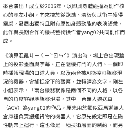
來台演出！成立於2006年，以即興身體碰撞為創作核
心的剛左小組，向來擅於從跑酷、滑板與武術中獲得
靈感，發展出獨特且附有原始身體動能的表演語彙，
此作與長期合作的機械藝術操作者yang02共同創作而
成。
《演算混亂ㄐㄧㄑㄧˋㄖㄣˊ》演出時，場上會出現牆
上的投影畫面與字幕、正在隨機打鬥的人們、一個即
時播報現場的口述人員，以及兩台被AI操控可觀察現
況的機器，會捕捉當下的觀察，並轉譯為文字。剛左
小組表示，「兩台機器就像是兩個不同的人格，以各
自的角度客觀地觀察現場，其中一台無人搬送車
（AGV）為yang02的作品，原先用於類似亞馬遜無人
倉庫裡負責搬運貨物的機器人，它原先設定即是在磁
性軌帶上運行，這也像是一種技術層面的制約，而另