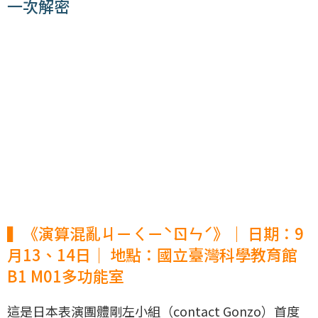
一次解密
▍《演算混亂ㄐㄧㄑㄧˋㄖㄣˊ》｜ 日期：9
月13、14日｜ 地點：國立臺灣科學教育館
B1 M01多功能室
這是日本表演團體剛左小組（contact Gonzo）首度