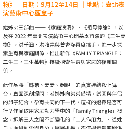
物》｜日期：9月12至14日 ｜地點：臺北表
演藝術中心藍盒子
繼姊弟三部曲 ──《家庭浪漫》、《祖母悖論》，以
及在 2022 年臺北表演藝術中心開幕季首演的《三生萬
物》，洪千涵、洪唯堯與曾睿琁再度攜手，進一步探
索生育與家庭關係，推出新作《FAMILY TRIANGLE：
二生三，三生萬物》持續探索生育與家庭的複雜關
係。
此作品將「姊弟、妻妻、姻親」的真實連結搬上舞
台，直面深刻提問：若姊姊向弟弟借精，試圖與伴侶
的卵子結合，孕育共同的下一代，這樣的選擇是否可
行？作品取用家庭動力學中的「Family Triangle」概
念，拆解三人之間不斷變化的「二人作用力」。從姓
氏、血緣到愛與身分，層層推進，不僅揭示親密關係