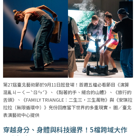
第27屆臺北藝術節於9月11日起登場！首週五檔必看節目《演算
混亂ㄐㄧㄑㄧˋㄖㄣˊ》、《黏著的手、縫合的山體》、《旅行的
舌頭》、《FAMILY TRIANGLE：二生三，三生萬物》與《安琪拉
拉拉（無限循環中）》充份回應當下世界的多重現實。 圖／臺北
表演藝術中心提供
穿越身分、身體與科技邊界！5檔跨域大作