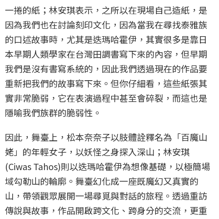
一捲的紙；林安琪表示，之所以在現場自己造紙，是
因為我們也在討論刻印文化，因為當我在尋找泰雅族
的口述故事時，尤其是迭瑪哈霍伊，其實很多是靠日
本早期人類學家在台灣田調書寫下來的內容，但早期
我們是沒有書寫系統的，因此我們透過現在的作品要
重新把我們的故事寫下來。但你仔細看，這些紙張其
實非常脆弱，它在表演過程中甚至會碎裂，而這也是
隱喻我們族群的脆弱性。
因此，舞臺上，松本奈奈子以肢體詮釋名為「百魔山
姥」的年輕女子，以妖怪之身探入深山；林安琪
(Ciwas Tahos)則以迭瑪哈霍伊為想像基礎，以極簡場
域勾勒山的輪廓。舞臺幻化成一座既魔幻又真實的
山，帶領觀眾展開一場尋覓與對話的旅程。透過重訪
傳說與故事，作品開啟跨文化、跨身分的交流，更重