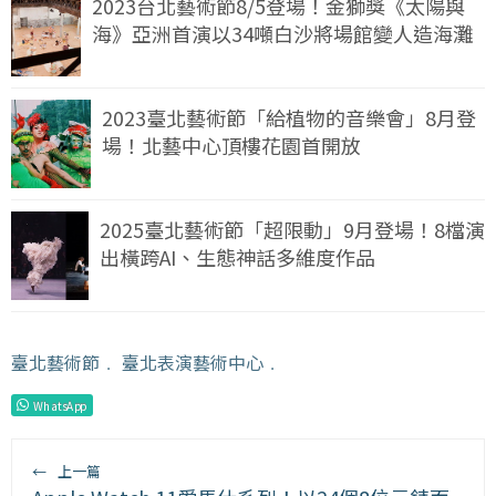
2023台北藝術節8/5登場！金獅獎《太陽與
海》亞洲首演以34噸白沙將場館變人造海灘
2023臺北藝術節「給植物的音樂會」8月登
場！北藝中心頂樓花園首開放
2025臺北藝術節「超限動」9月登場！8檔演
出橫跨AI、生態神話多維度作品
臺北藝術節
﹒
臺北表演藝術中心
﹒
WhatsApp
←
上一篇