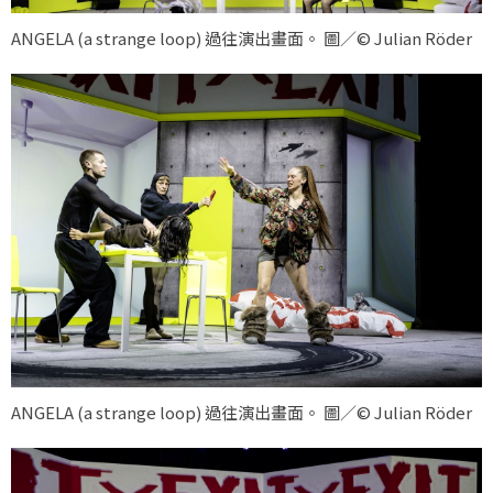
ANGELA (a strange loop) 過往演出畫面。 圖／© Julian Röder
ANGELA (a strange loop) 過往演出畫面。 圖／© Julian Röder