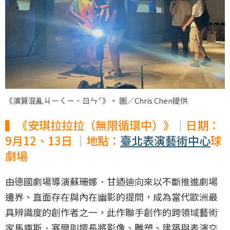
《演算混亂ㄐㄧㄑㄧ、ㄖㄣˊ》。 圖／Chris Chen提供
▍《安琪拉拉拉（無限循環中）》｜日期：
9月12、13日 ｜地點：
臺北表演藝術中心
球
劇場
由德國劇場導演蘇珊娜．甘迺迪向來以不斷推進劇場
邊界、直面存在與內在幽影的提問，成為當代歐洲最
具辨識度的創作者之一，此作聯手創作的跨領域藝術
家馬庫斯．塞爾則擅長將影像、雕塑、建築與表演交