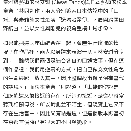
泰雅族藝術家林安琪 (Ciwas Tahos)與日本藝術家松本
奈奈子共同創作。兩人分別追索日本傳說中的「山
姥」與泰雅族女性聚落「迭瑪哈霍伊」，展開跨國田
野調查，並以女性與酷兒的視角重構山域想像。
如果能把這兩座山縫合在一起，會產生什麼樣的情
況？在作品裡，兩人以身體來表演一切。林安琪分享
到，「雖然我們兩個是結合各自的口述故事，但在這
個作品裡，我們用逆寫的方式，把自己做為女性角色
的生命經驗，放入其中，因此整個故事還是保有當代
的語境。」而松本奈奈子則說道，「山姥的傳說是一
個既遙遠又很接近的存在，所謂的接近，是從小就常
聽到相關傳說，所以對此並不陌生，但現實上它又不
存在生活當中，因此又有點遙遠，但這個版本跟當初
在京都首演時已有很大的不同與變形。」