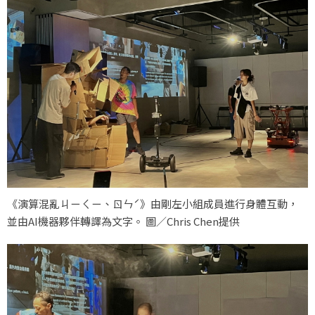
《演算混亂ㄐㄧㄑㄧ、ㄖㄣˊ》由剛左小組成員進行身體互動，
並由AI機器夥伴轉譯為文字。 圖／Chris Chen提供