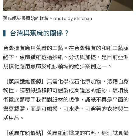
蕉麻紙紗最原始的樣貌。photo by elif chan
▍台灣與蕉麻的關係？
台灣擁有應用蕉麻的工藝。在台灣特有的和紙工藝脈
絡下，蕉麻纖維透過抄紙、分切與加撚，是目前亞洲
規模化應用蕉麻於紙紗領域的絕少案例之一。
［蕉麻纖維優勢］
無需化學或石化添加物，憑藉自身
韌性，經製紙過程即可撚製成高強度的紙紗，這項技
術徹底顛覆了我們對紙材的想像，讓紙不再是平面的
書寫載體，而是可觸摸、可水洗、可穿著的衣物與生
活用品。
［蕉麻布料優點］
蕉麻紙紗織成的布料，經測試具備