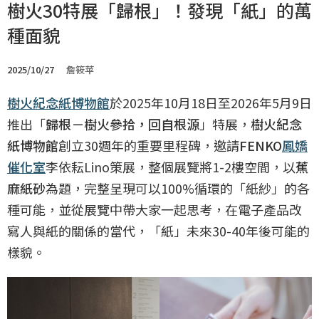
樹火30特展「歸根」！發現「紙」的萬
種面貌
2025/10/27
詹筱苹
樹火紀念紙博物館
於2025年10月18日至2026年5月9日
推出「
歸根－樹火參拾，回自根源
」特展，
樹火紀念
紙博物館
創立30週年的重要里程碑，邀請
FENKO
鳳嬌
催化室
李依耘Lino策展，整個展覽將1-2樓空間，以
蕉
麻紙砂
為題，完整呈現可以100%循環的「紙紗」的各
種可能，並從展覽中帶大家一起思考，在電子產品改
寫人與紙的關係的當代，「紙」未來30-40年後可能的
樣貌。