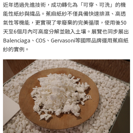
近年透過先進技術，成功轉化為「可穿、可洗」的機
能性紙紗與織品。蕉麻紙紗不僅具備快速排濕、高透
氣性等機能，更實現了零廢棄的完美循環，使用後50
天至6個月內可高度分解並融入土壤。展覽也同步展出
Balenciaga、COS、Gervasoni等國際品牌運用蕉麻紙
紗的實例。