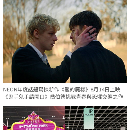
NEON年度話題驚悚新作《愛的魔樣》8月14日上映
《鬼手鬼手請開口》喬伯德挑戰青春與恐懼交纏之作