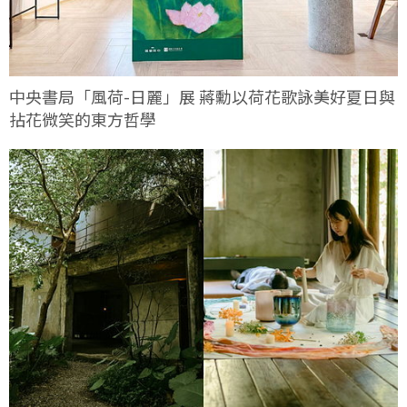
中央書局「風荷-日麗」展 蔣勳以荷花歌詠美好夏日與
拈花微笑的東方哲學