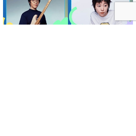
呼聲 VOICES 2026響徹秋日台北！首波夢幻陣容竇靖
童、盧廣仲、漢堡黃，十月唱進大佳河濱公園