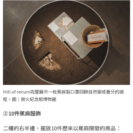
Hill of return完整展示一枚蕉麻製口罩回歸自然變成養分的過
程。圖｜樹火紀念紙博物館
②10件蕉麻服飾
二樓的右半邊，擺放10件歷來以蕉麻開發的商品：