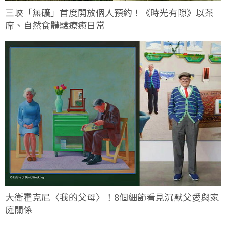
三峽「無礦」首度開放個人預約！《時光有隙》以茶
席、自然食體驗療癒日常
大衛霍克尼〈我的父母〉！8個細節看見沉默父愛與家
庭關係