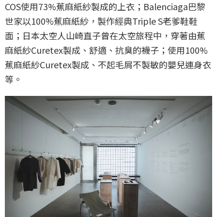
COS使用73%蕉麻紙紗製成的上衣；Balenciaga巴黎
世家以100%蕉麻紙紗，製作經典Triple S老爹鞋鞋
面；日本太空人山崎直子曾在太空旅程中，穿著由蕉
麻紙紗Curetex製成、舒適、抗臭的襪子；使用100%
蕉麻紙紗Curetex製成、不起毛屑不製敏的嬰兒連身衣
等。