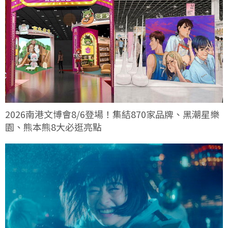
2026南港文博會8/6登場！集結870家品牌、黑潮星樂
園、熊本熊8大必逛亮點