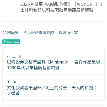
2025 AI雙展《AI繪動的畫》《AI SPORT》！
士林科教館以科技開啟互動觀展新體驗
2025展覽
﹒
樹火紀念紙博物館
﹒
鳳嬌催化室
﹒
WhatsApp
←
上一篇
巴黎證券交易所展覽《Minimal》！百件作品呈現
1960年代以來極簡藝術精髓
下一篇
→
文化觀察者于國華／泥土的芬芳、天人的和諧：
犬香薷