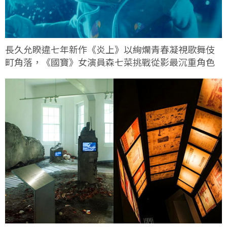
長久允睽違七年新作《炎上》以絢爛青春凝視歌舞伎
町角落，《國寶》女演員森七菜挑戰從影最沉重角色