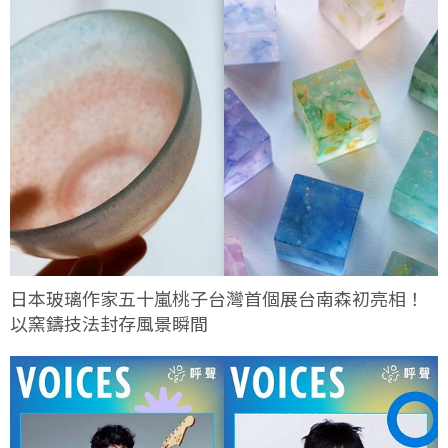
日本玻璃作家五十嵐桃子台灣首個展台南森初亮相！
以窯鑄技法封存風景瞬間