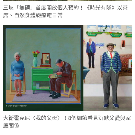
三峽「無礦」首度開放個人預約！《時光有隙》以茶
席、自然食體驗療癒日常
大衛霍克尼〈我的父母〉！8個細節看見沉默父愛與家
庭關係