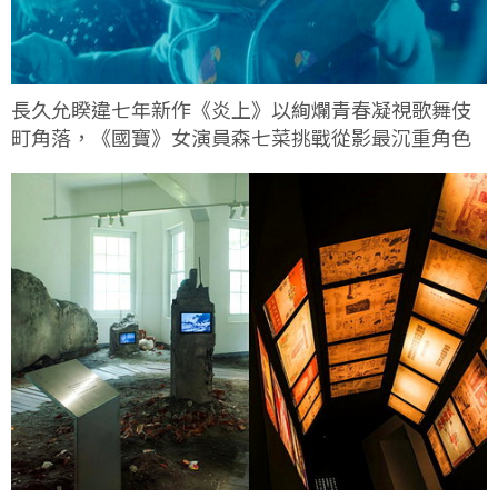
長久允睽違七年新作《炎上》以絢爛青春凝視歌舞伎
町角落，《國寶》女演員森七菜挑戰從影最沉重角色