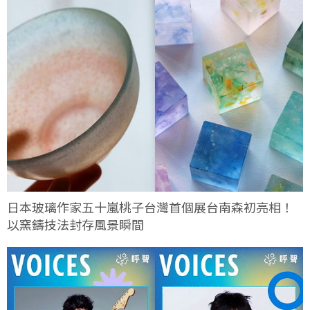
日本玻璃作家五十嵐桃子台灣首個展台南森初亮相！
以窯鑄技法封存風景瞬間