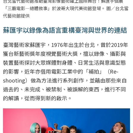
台北當代藝術館推動臺灣影像藝術躍上國際舞台！蘇匯宇個展
「三廳電影—總體敘事」於波哥大現代美術館登場。 圖／台北當
代藝術館提供
蘇匯宇以錄像為語言重構臺灣與世界的連結
臺灣藝術家蘇匯宇，1976年出生於台北，曾於2019年
獲台新藝術獎年度視覺藝術大獎，擅以錄像、攝影與
裝置藝術探討大眾媒體對身體、日常生活與意識型態
的影響，近年亦借用電影工業中的「補拍」（Re-
shooting）做為方法進行系列創作，並藉由那些來自
過去的、未完成、被禁制、被誤解的東西，進行不同
的解讀，從而得到新的啟示。