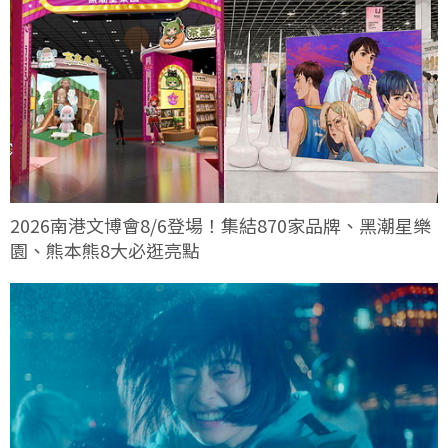
2026南港文博會8/6登場！集結870家品牌、黑潮星樂
園、熊本熊8大必逛亮點