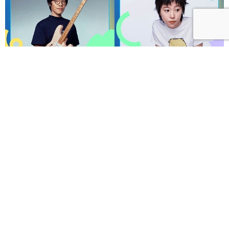
呼聲 VOICES 2026響徹秋日台北！首波夢幻陣容竇靖
童、盧廣仲、漢堡黃，十月唱進大佳河濱公園