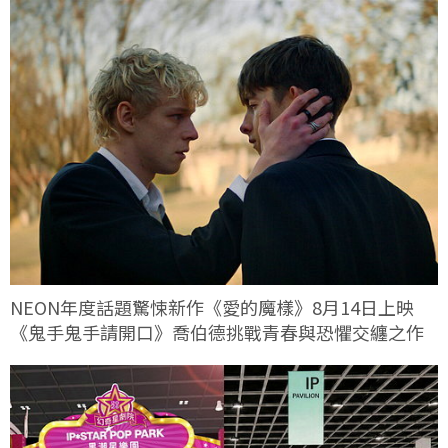
NEON年度話題驚悚新作《愛的魔樣》8月14日上映
《鬼手鬼手請開口》喬伯德挑戰青春與恐懼交纏之作