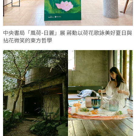
中央書局「風荷-日麗」展 蔣勳以荷花歌詠美好夏日與
拈花微笑的東方哲學