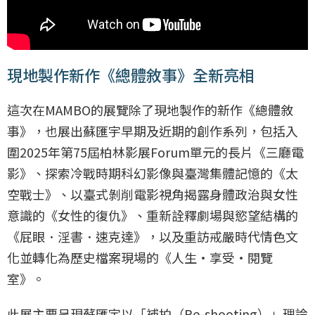
現地製作新作《總體敘事》全新亮相
這次在MAMBO的展覽除了現地製作的新作《總體敘
事》，也展出蘇匯宇早期及近期的創作系列，包括入
圍2025年第75屆柏林影展Forum單元的長片《三廳電
影》、探索冷戰時期科幻影像與臺灣集體記憶的《太
空戰士》、以臺式剝削電影視角揭露身體政治與女性
意識的《女性的復仇》、重新詮釋劇場與慾望結構的
《屁眼．淫書．速克達》，以及重訪戒嚴時代情色文
化並轉化為歷史檔案現場的《人生‧享受‧閱覽
室》。
此展主要呈現蘇匯宇以「補拍（Re-shooting）」理論