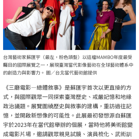
台灣藝術家蘇匯宇（最左，粉色頭髮）以這檔MAMBO年度最受
矚目的國際展覽之一，展現臺灣當代影像藝術在全球藝術體系中
的創造力與影響力。 圖／台北當代藝術館提供
《三廳電影—總體敘事》是蘇匯宇首次以更直接的方
式，與國際觀眾一同探索臺灣歷史、戒嚴記憶和地緣
政治議題。展覽圍繞歷史與敘事的建構，重訪過往記
憶，並開啟新想像的可能性。此展最初發想源自蘇匯
宇於2023年在當代館舉辦的個展，當時他將美術館變
成電影片場，邀請觀眾親見試鏡、演員梳化、武術訓