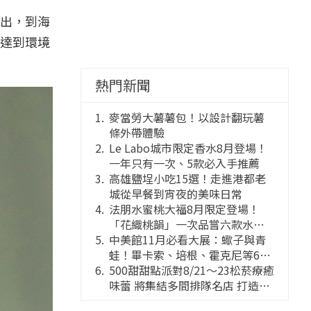
出，到海
達到環境
熱門新聞
麥當勞大薯薯包！以設計翻玩薯
條外帶體驗
Le Labo城市限定香水8月登場！
一年只有一次、5款必入手推薦
高雄鹽埕小吃15選！走進港都老
城從早餐到宵夜的美味日常
法朋水蜜桃大福8月限定登場！
「花織桃韻」一次品嘗六款水蜜
桃花果大福
中美館11月必看大展：蠍子與青
蛙！畢卡索、培根、霍克尼等66
件國巨典藏亮相
500甜甜點派對8/21～23松菸療癒
味蕾 將集結多間排隊名店 打造靈
感創意的舞台