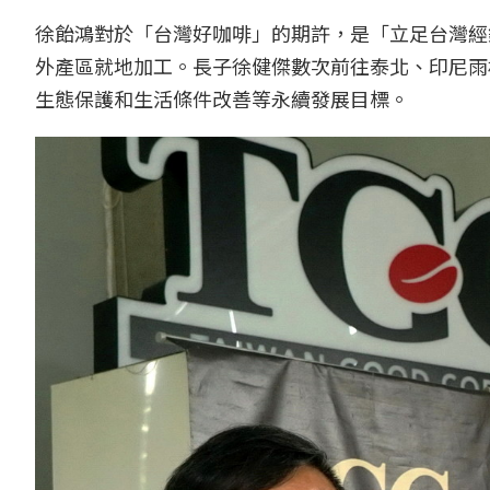
徐飴鴻對於「台灣好咖啡」的期許，是「立足台灣經
外產區就地加工。長子徐健傑數次前往泰北、印尼雨
生態保護和生活條件改善等永續發展目標。