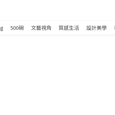
ng
500碗
文藝視角
質感生活
設計美學