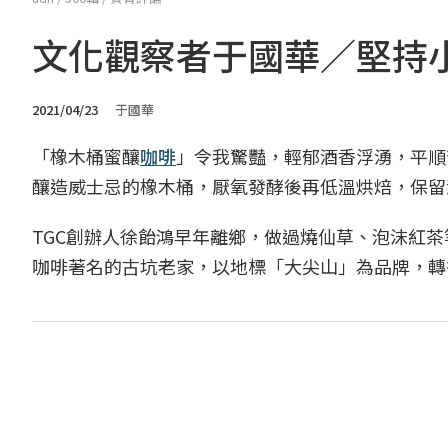
文化觀察者于國華／堅持
2021/04/23
于國華
「橡木桶蜜釀
咖啡
」令我驚豔，輕郁酒香浮湧，平順
釀造威士忌的橡木桶，厭氧發酵後再低溫烘焙，保留
TGC創辦人徐飴鴻早年離鄉，做過燒仙草、泡沫紅
咖啡著名的古坑老家，以地標「大尖山」為品牌，轉