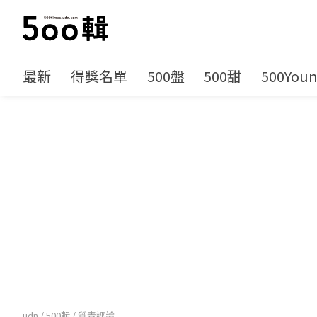
最新
得獎名單
500盤
500甜
500You
udn
/
500輯
/
質青評論