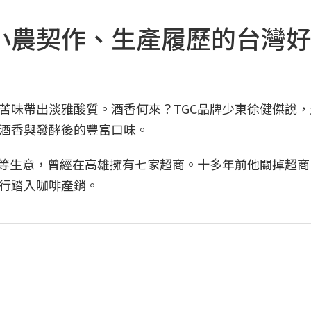
小農契作、生產履歷的台灣好
苦味帶出淡雅酸質。酒香何來？TGC品牌少東徐健傑說，
酒香與發酵後的豐富口味。
茶等生意，曾經在高雄擁有七家超商。十多年前他關掉超商
行踏入咖啡產銷。