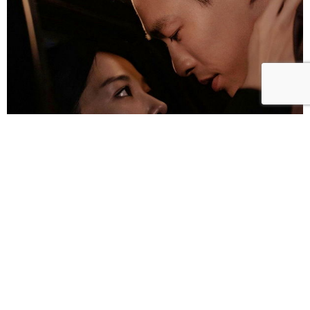
雀雀／「人浮於愛」：一語道盡愛是「什麼都沒有」
的真實本質