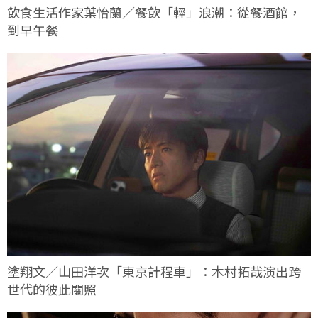
飲食生活作家葉怡蘭／餐飲「輕」浪潮：從餐酒館，
到早午餐
塗翔文／山田洋次「東京計程車」：木村拓哉演出跨
世代的彼此關照