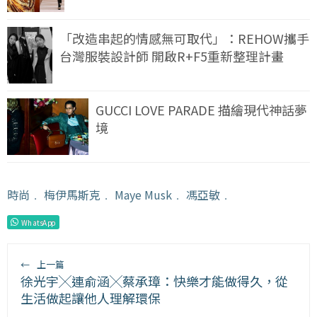
「改造串起的情感無可取代」：REHOW攜手
台灣服裝設計師 開啟R+F5重新整理計畫
GUCCI LOVE PARADE 描繪現代神話夢
境
時尚
﹒
梅伊馬斯克
﹒
Maye Musk
﹒
馮亞敏
﹒
WhatsApp
←
上一篇
徐光宇╳連俞涵╳蔡承璋：快樂才能做得久，從
生活做起讓他人理解環保