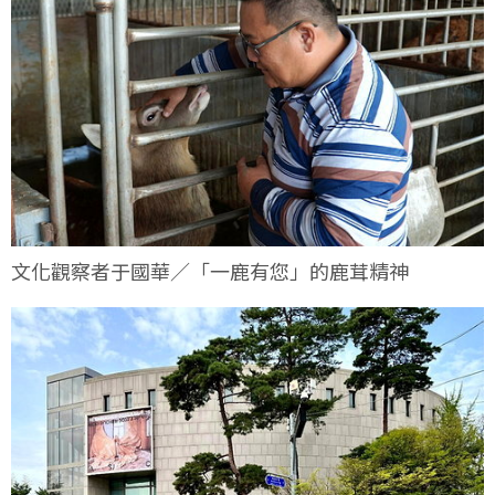
文化觀察者于國華／「一鹿有您」的鹿茸精神