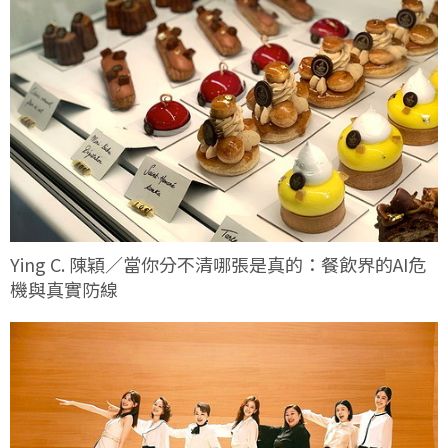
Ying C. 陳穎／當你分不清哪張是真的：餐飲界的AI危
機與真實防線