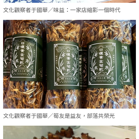
文化觀察者于國華／味益：一家店縮影一個時代
文化觀察者于國華／筍友是益友，部落共榮光