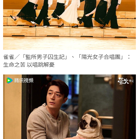
雀雀／「監所男子囚生記」、「陽光女子合唱團」：
生命之苦 以唱跳解憂