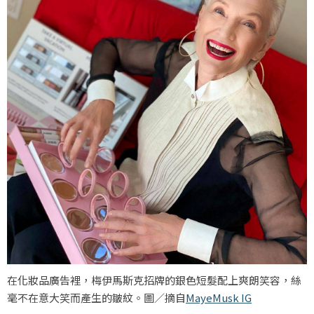
在化妝品廣告裡，梅伊馬斯克招牌的銀色短髮配上爽朗笑容，絲
毫不在意大笑而產生的皺紋。圖／摘自
MayeMusk IG