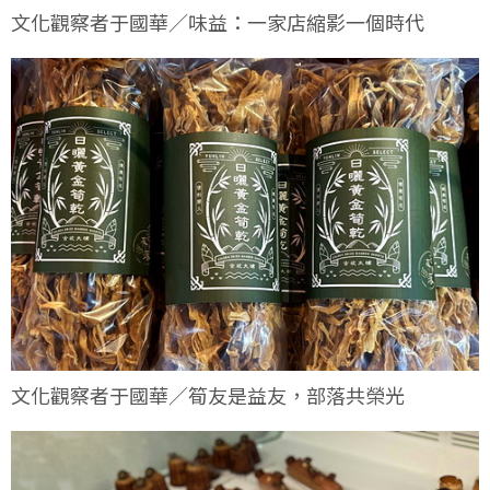
文化觀察者于國華／味益：一家店縮影一個時代
文化觀察者于國華／筍友是益友，部落共榮光