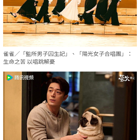
雀雀／「監所男子囚生記」、「陽光女子合唱團」：
生命之苦 以唱跳解憂