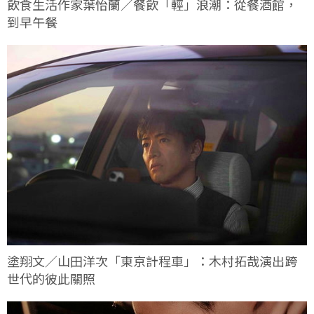
飲食生活作家葉怡蘭／餐飲「輕」浪潮：從餐酒館，
到早午餐
塗翔文／山田洋次「東京計程車」：木村拓哉演出跨
世代的彼此關照