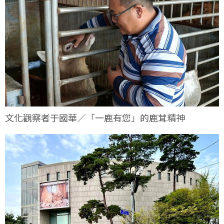
文化觀察者于國華／「一鹿有您」的鹿茸精神