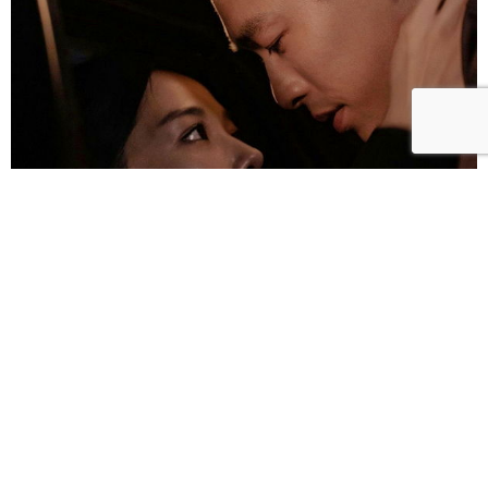
雀雀／「人浮於愛」：一語道盡愛是「什麼都沒有」
的真實本質