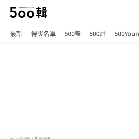
最新
得獎名單
500盤
500甜
500You
udn
/
500輯
/
質青評論