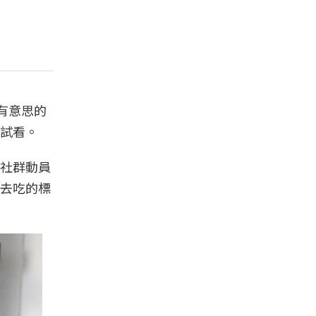
有意思的
試看。
社群動員
去吃的標