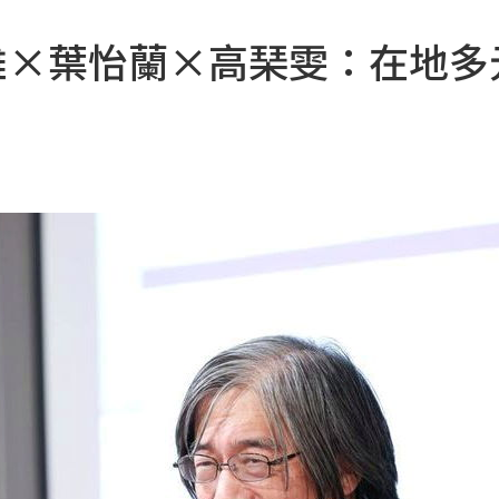
雄×葉怡蘭×高琹雯：在地多