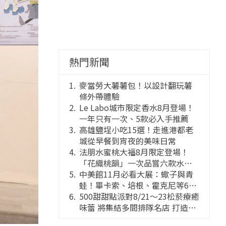
熱門新聞
麥當勞大薯薯包！以設計翻玩薯
條外帶體驗
Le Labo城市限定香水8月登場！
一年只有一次、5款必入手推薦
高雄鹽埕小吃15選！走進港都老
城從早餐到宵夜的美味日常
法朋水蜜桃大福8月限定登場！
「花織桃韻」一次品嘗六款水蜜
桃花果大福
中美館11月必看大展：蠍子與青
蛙！畢卡索、培根、霍克尼等66
件國巨典藏亮相
500甜甜點派對8/21～23松菸療癒
味蕾 將集結多間排隊名店 打造靈
感創意的舞台