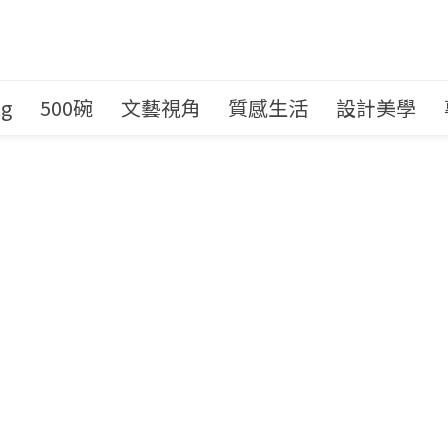
ng
500碗
文藝視角
質感生活
設計美學