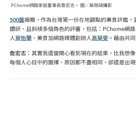
PChome網路家庭董事長詹宏志。 圖／吳致碩攝影
500盤
揭曉，作為台灣第一份在地觀點的美食評鑑，
鑽研、且斜槓多個角色的評審，包括：PChome網
人
葉怡蘭
、美食加網路媒體創辦人
高琹雯
。藉由共同
詹宏志：
其實我還蠻開心看到現在的結果，比我想像
每個人心目中的選擇、原因都不盡相同，卻還是出現