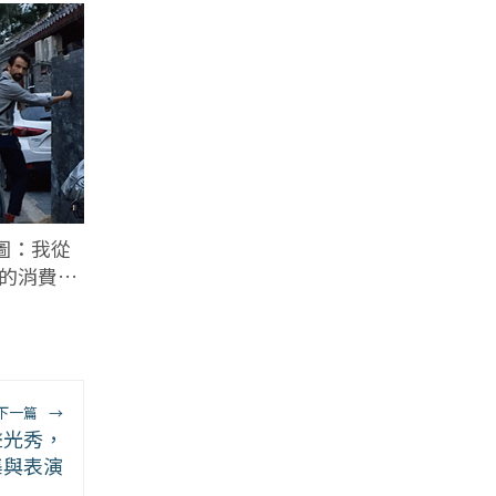
圖：我從
到的消費哲
下一篇
→
聲光秀，
集與表演