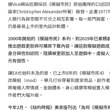
據Vice網站近期採訪《模擬市民》原始團隊的口述回憶，萊
論家Christopher Alexander所著）啟發。
人類行為與空間不可分之相互影響。每一扇門與窗，
仍是最易上手的室內設計軟體。
2000年開始的《模擬市民》系列，到2019年已累
推出遊戲更新與可購買下載內容，讓這款模擬遊戲成
身分與性別認同，陸續被更新加入至遊戲中。虛擬人
元有個性。
讓EA也始料未及的是，已上市8年的《模擬市民4
改模組（mod）。舉凡打扮穿著到居家用品，創作
將複雜人際情感、金融體系、身心健康等模組置入模
作者們大幅升級。
今年2月，《紐約時報》美食版刊出「為何《模擬市