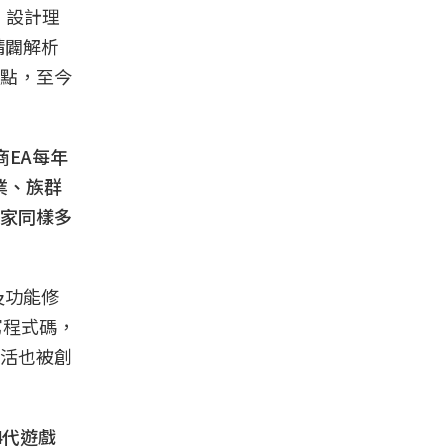
e，設計理
，精闢解析
點，至今
商EA每年
業、族群
家同樣多
及功能修
寫程式碼，
活也被創
4代遊戲