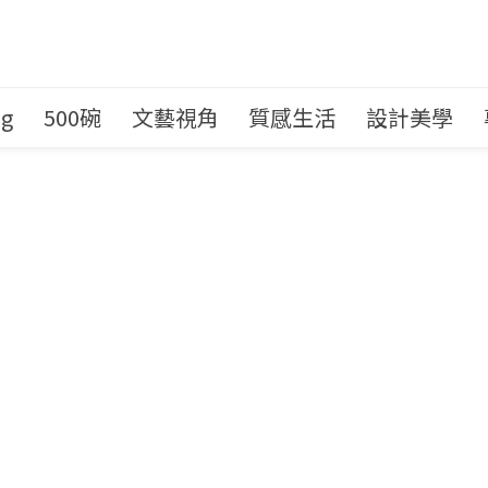
ng
500碗
文藝視角
質感生活
設計美學