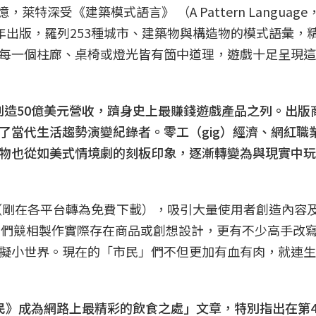
特深受《建築模式語言》 （A Pattern Languag
此書1977年出版，羅列253種城市、建築物與構造物的模式語彙
每一個柱廊、桌椅或燈光皆有箇中道理，遊戲十足呈現這
積創造50億美元營收，躋身史上最賺錢遊戲產品之列。出版
了當代生活趨勢演變紀錄者。零工（gig）經濟、網紅職
物也從如美式情境劇的刻板印象，逐漸轉變為與現實中玩
》（剛在各平台轉為免費下載），吸引大量使用者創造內容
者們競相製作實際存在商品或創想設計，更有不少高手改
擬小世界。現在的「市民」們不但更加有血有肉，就連生
民》成為網路上最精彩的飲食之處」文章，特別指出在第