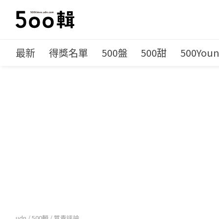
最新
得獎名單
500盤
500甜
500You
udn
/
500輯
/
質青評論