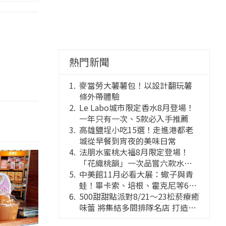
熱門新聞
麥當勞大薯薯包！以設計翻玩薯
條外帶體驗
Le Labo城市限定香水8月登場！
一年只有一次、5款必入手推薦
高雄鹽埕小吃15選！走進港都老
城從早餐到宵夜的美味日常
法朋水蜜桃大福8月限定登場！
「花織桃韻」一次品嘗六款水蜜
桃花果大福
中美館11月必看大展：蠍子與青
蛙！畢卡索、培根、霍克尼等66
件國巨典藏亮相
500甜甜點派對8/21～23松菸療癒
味蕾 將集結多間排隊名店 打造靈
感創意的舞台