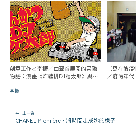
創意工作者李擴／由澀谷展開的冒險
【寫在後疫
物語：漫畫《炸豬排DJ揚太郎》與
／疫情年代
PARCO百貨
非二元對立
李擴
﹒
←
上一篇
CHANEL Première，將時間走成妳的樣子