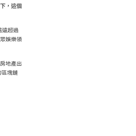
下，這個
遠遠超過
眾娛樂領
房地產出
的區塊鏈