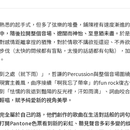
熟悉的起手式，但多了弦樂的堆疊，鋪陳裡有速度漸進的
中，隨後拉開整個音場、遼闊而神怡、至意猶未盡。
於是
對感情距離拿捏的猶豫，對於情歌不講欲拒還迎、不弄欲
步伐（太快的問候都有盲點，太慢的話語都有句點），加
。
之處（就下雨）」，哲謙的Percussion與整個音場圍
實主義風，曲序接續「啊我忘了帶傘」的fun rock復
到「怯懦的我退到豔陽的反光裡，汗如雨滴」、詞曲咬合
輕唱，賦予純愛新的視角美學。
完全屬於自己的路，他們創作的歌曲在生活對話般的詞句
開Pantone色票看到新的彩虹、聽見聲音多彩多變的