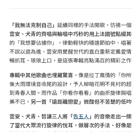
「我無法克制自己」
延續同樣的手法開歌，彷彿一個
雲安、犬青的齊唱與輪唱中巧秒的用上法國號點綴其
的「我想要佔據你」，律動輕快的穩速節拍中、唱著
不說以退為進、雲安用覺醒世代的直白重新定義愛情
暢抓耳、琅琅上口，是這張專輯亮點滿百的精彩之作
專輯中其他歌曲也埋藏驚喜
，像是拉丁風情的「你所到
後大雨環境音收尾的設計，予人柳暗花明不見村的超現
到青春人間。而作品「你看你看看」的曲折旋律與唱
美不已，
另一首「遠距離戀愛」微酸但不苦楚的低吟
雲安、犬青、哲謙三人將「
告五人
」的音樂走出一條
了當代大眾流行旋律的悅耳，做層次的手法、好像是打