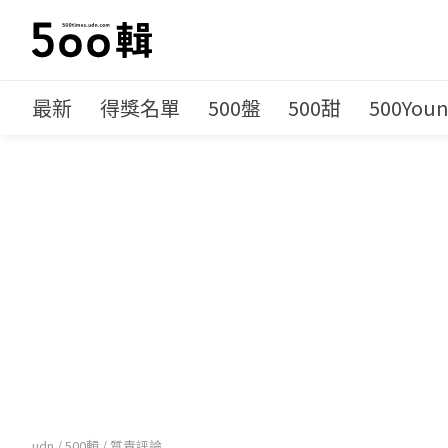
最新
得獎名單
500盤
500甜
500You
udn
/
500輯
/
質青評論