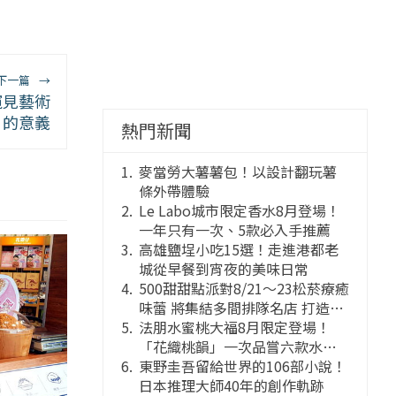
下一篇
→
窺見藝術
的意義
熱門新聞
麥當勞大薯薯包！以設計翻玩薯
條外帶體驗
Le Labo城市限定香水8月登場！
一年只有一次、5款必入手推薦
高雄鹽埕小吃15選！走進港都老
城從早餐到宵夜的美味日常
500甜甜點派對8/21～23松菸療癒
味蕾 將集結多間排隊名店 打造靈
感創意的舞台
法朋水蜜桃大福8月限定登場！
「花織桃韻」一次品嘗六款水蜜
桃花果大福
東野圭吾留給世界的106部小說！
日本推理大師40年的創作軌跡