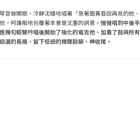
琴音做開歌，冷靜沈穩地唱著「急著跟黃昏說再見的她、
他，呵護般地包覆著本會是沈重的詞意。
慢慢唱到中後半
進幾句輕聲吟唱後開始了強化的電吉他、加重了鼓與所有
迴盪的長揚，留下低迴的幾聲餘韻，神收尾。