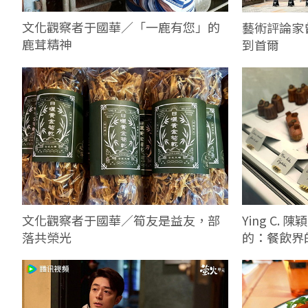
文化觀察者于國華／「一鹿有您」的
藝術評論家
鹿茸精神
到首爾
文化觀察者于國華／筍友是益友，部
Ying C
落共榮光
的：餐飲界