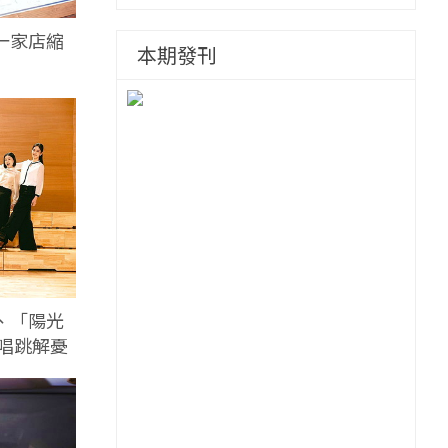
一家店縮
本期發刊
、「陽光
唱跳解憂