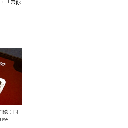
。
「帶你
面貌：同
se