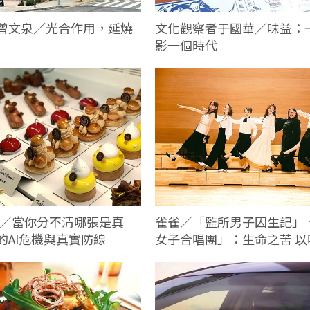
曾文泉／光合作用，延燒
文化觀察者于國華／味益：
影一個時代
雀雀／「監所男子囚生記」
. 陳穎／當你分不清哪張是真
女子合唱團」：生命之苦 以
的AI危機與真實防線