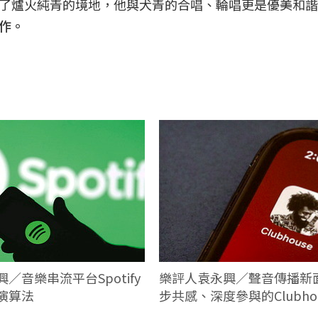
了爐火純青的境地，他與犬青的合唱、輪唱更是優美和諧
作。
／音樂串流平台Spotify
樂評人袁永興／聲音傳播新
演算法
步共感、深度參與的Clubhou