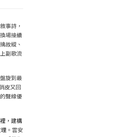
敘事詩，
換場接續
擒故縱、
上副歌流
繞盤旋到最
古俏皮又回
的聲線優
裡，建構
紋理
。雲安