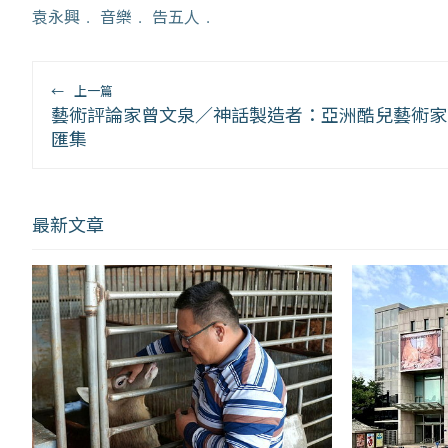
袁永興
﹒
音樂
﹒
告五人
﹒
←
上一篇
藝術評論家曾文泉／神話製造者：亞洲酷兒藝術家
匯集
最新文章