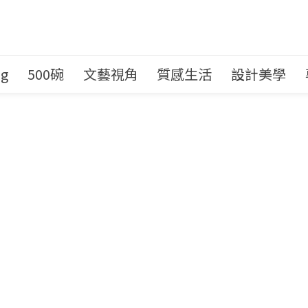
ng
500碗
文藝視角
質感生活
設計美學