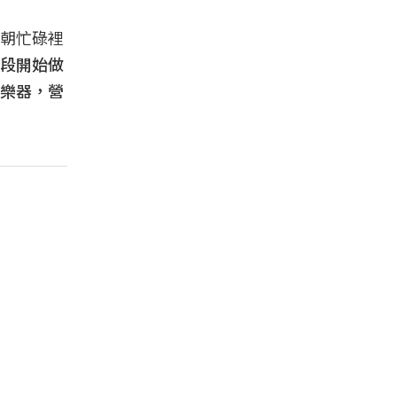
朝忙碌裡
段開始做
樂器，營