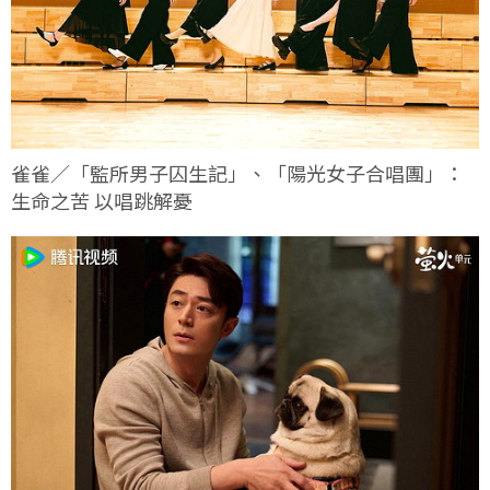
雀雀／「監所男子囚生記」、「陽光女子合唱團」：
生命之苦 以唱跳解憂