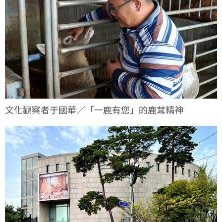
文化觀察者于國華／「一鹿有您」的鹿茸精神