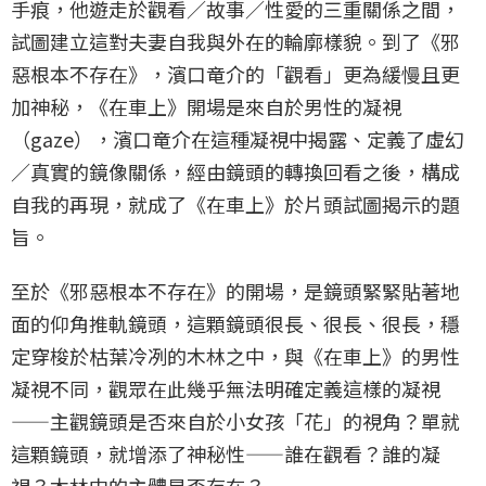
手痕，他遊走於觀看／故事／性愛的三重關係之間，
試圖建立這對夫妻自我與外在的輪廓樣貌。到了《邪
惡根本不存在》，濱口竜介的「觀看」更為緩慢且更
加神秘，《在車上》開場是來自於男性的凝視
（gaze），濱口竜介在這種凝視中揭露、定義了虛幻
／真實的鏡像關係，經由鏡頭的轉換回看之後，構成
自我的再現，就成了《在車上》於片頭試圖揭示的題
旨。
至於《邪惡根本不存在》的開場，是鏡頭緊緊貼著地
面的仰角推軌鏡頭，這顆鏡頭很長、很長、很長，穩
定穿梭於枯葉冷冽的木林之中，與《在車上》的男性
凝視不同，觀眾在此幾乎無法明確定義這樣的凝視
——主觀鏡頭是否來自於小女孩「花」的視角？單就
這顆鏡頭，就增添了神秘性——誰在觀看？誰的凝