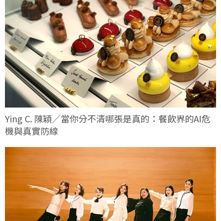
Ying C. 陳穎／當你分不清哪張是真的：餐飲界的AI危
機與真實防線