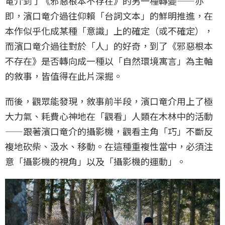
竜介到了《邪惡根本不存在》的另一種轉變——亦
即，濱口竜介過往仰賴「台詞文本」的鮮明推進，在
本作似乎化成某種「意識」上的確定（或不確定），
而濱口竜介過往對於「人」的好奇，到了《邪惡根本
不存在》是否轉向成一種以「自然環境寓言」為主軸
的敘事，皆值得在此片深掘。
而後，觀眾能發現，敘事前半段，濱口竜介用上了極
大力氣、耗費心神地在「觀看」人類在木林中的活動
——跟著濱口竜介的攝影機，觀看主角「巧」不斷反
複地砍柴、汲水、移動。在這種重複性當中，必須注
意「攝影機的視角」以及「攝影機的運動」。