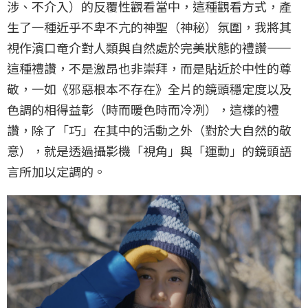
涉、不介入）的反覆性觀看當中，這種觀看方式，產
生了一種近乎不卑不亢的神聖（神秘）氛圍，我將其
視作濱口竜介對人類與自然處於完美狀態的禮讚——
這種禮讚，不是激昂也非崇拜，而是貼近於中性的尊
敬，一如《邪惡根本不存在》全片的鏡頭穩定度以及
色調的相得益彰（時而暖色時而冷冽），這樣的禮
讚，除了「巧」在其中的活動之外（對於大自然的敬
意），就是透過攝影機「視角」與「運動」的鏡頭語
言所加以定調的。