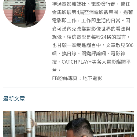
待過電影雜誌社、電影發行商，曾任
金馬影展第4屆亞洲電影觀察團，過著
電影即工作，工作即生活的日常。因
麥可漢內克改變對影像世界的看法與
想像，相信電影是每秒24格的謊言，
也甘願一頭栽進謊言中。文章散見500
輯、換日線、關鍵評論網、電影神
搜、CATCHPLAY+等各大電影媒體平
台。
FB粉絲專頁：地下電影
最新文章