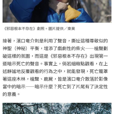
《邪惡根本不存在》劇照。圖片提供／東昊
接著，濱口竜介則是利用了聲音，撕扯這種尊敬似的
神聖（神秘）平衡，增添了戲劇性的柴火——槍聲劃
破這樣的氛圍，而這是《邪惡根本不存在》出現第一
道暗示死亡的聲音。事實上，倘若細緻點觀看，在上
述靜謐地反覆觀看的行為之中，就能發現，死亡籠罩
著這座木林，槍聲、鹿屍，皆是濱口竜介散落於影像
當中的暗示——暗示什麼？死亡到了片尾有了決定性
的意義。