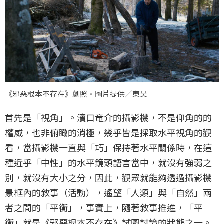
《邪惡根本不存在》劇照。圖片提供／東昊
首先是「視角」。濱口竜介的攝影機，不是仰角的的
權威，也非俯瞰的消極，幾乎皆是採取水平視角的觀
看，當攝影機一直與「巧」保持著水平關係時，在這
種近乎「中性」的水平鏡頭語言當中，就沒有強弱之
別，就沒有大小之分，因此，觀眾就能夠透過攝影機
景框內的敘事（活動），遙望「人類」與「自然」兩
者之間的「平衡」，事實上，隨著敘事推進，「平
衡」就是《邪惡根本不存在》試圖討論的狀態之一。