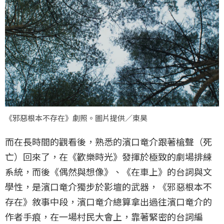
《邪惡根本不存在》劇照。圖片提供／東昊
而在長時間的觀看後，熟悉的濱口竜介跟著槍聲（死
亡）回來了，在《歡樂時光》發揮於極致的劇場排練
系統，而後《偶然與想像》、《在車上》的台詞與文
學性，是濱口竜介獨步於影壇的武器，《邪惡根本不
存在》敘事中段，濱口竜介總算拿出過往濱口竜介的
作者手痕，在一場村民大會上，靠著緊密的台詞編