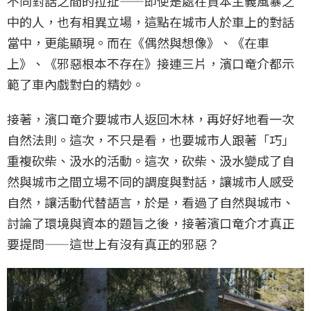
不同對話之間的拉扯——即使是處在資本主義風暴之
中的人，也有相異立場，這點在城市人於車上的對話
當中，更能顯現。而在《偶然與想像》、《在車
上》、《邪惡根本不存在》接連三片，濱口竜介都示
範了車內戲對白的精妙。
接著，濱口竜介要城市人返回木林，再好好地看一次
自然法則。這次，不只是看，也要城市人跟著「巧」
重複砍柴、汲水的活動。這次，砍柴、汲水變成了自
然與城市之間立場不同的調度與對話，讓城市人感受
自然，讓活動代替語言，於是，看過了自然與城市、
討論了環境與資本的題旨之後，接著濱口竜介才真正
要提問——這世上有沒有真正的邪惡？