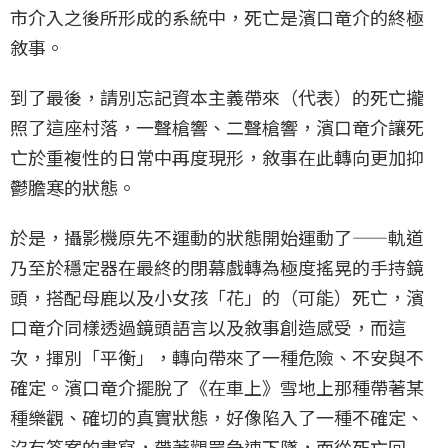
市介入之後所形成的系統中，死亡是濱口竜介的終極
敘事。
到了最後，請別忘記資本主義帶來（代表）的死亡攏
照了這座村落，一聲槍響、二聲槍響，濱口竜介讓死
亡於重複性的日常中再度現形，敘事在此轉向更加抑
鬱膽寒的狀態。
於是，攝影機原先不運動的狀態開始運動了——軌道
乃至於穩定器在最終的閉幕戲轉為極度搖晃的手持鏡
頭，搭配母鹿以及小女孩「花」的（可能）死亡，濱
口竜介同樣透過鏡頭語言以及敘事創造感受，而這
次，揮別「平衡」，轉向帶來了一種危險、不安與不
確定。濱口竜介擺脫了《在車上》雪地上那種帶著某
種樂觀、確切的真實狀態，好像陷入了一種不確定、
沒有答案的書寫，帶著觀眾急速下墜，而從死亡回