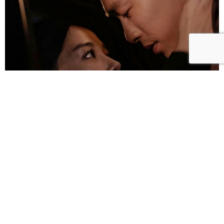
雀雀／「人浮於愛」：一語道盡愛是「什麼都沒有」
的真實本質