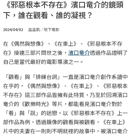
《邪惡根本不存在》濱口竜介的鏡頭
下，誰在觀看、誰的凝視？
2024/04/02
溫溫凱／地下電影
在《偶然與想像》、《在車上》、《邪惡根本不存
在》接連三部片問世之後，
濱口竜介
透過作品證明了
自己是當代最好的電影導演之一。
「觀看」與「排練台詞」一直是濱口竜介創作系譜中
在乎的，《偶然與想像》、《在車上》、《邪惡根本
不存在》這三部作品皆擁有此特質，乃至於回溯濱口
竜介的《歡樂時光》等片，都能看見濱口竜介對於
「看」與「說」的迷戀。以《邪惡根本不存在》上一
部作品為例，透過鏡像的觀看與被觀看，《在車上》
片中的夫妻在一則則不明就裡的故事中，被濱口竜介