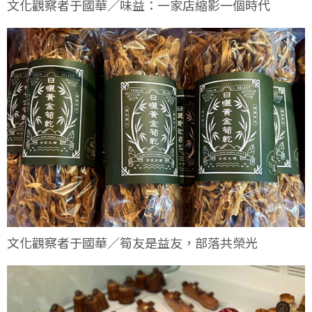
文化觀察者于國華／味益：一家店縮影一個時代
文化觀察者于國華／筍友是益友，部落共榮光