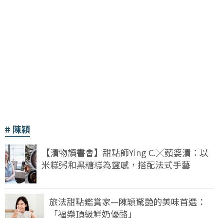
陳穎
【漬物讀書會】甜點師Ying C.╳蘋婆漬：以
米糕粥和黑糖糕為靈感，搭配法式手藝
旅法甜點鑑賞家—陳穎驚艷的美味首選：
「福樂頂級鮮奶優酪」