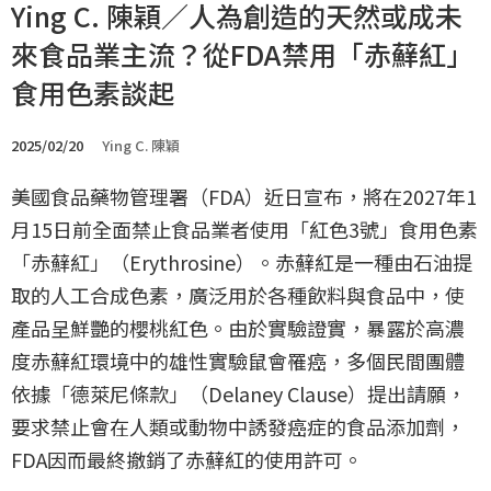
Ying C. 陳穎／人為創造的天然或成未
來食品業主流？從FDA禁用「赤蘚紅」
食用色素談起
2025/02/20
Ying C. 陳穎
美國食品藥物管理署（FDA）近日宣布，將在2027年1
月15日前全面禁止食品業者使用「紅色3號」食用色素
「赤蘚紅」（Erythrosine）。赤蘚紅是一種由石油提
取的人工合成色素，廣泛用於各種飲料與食品中，使
產品呈鮮艷的櫻桃紅色。由於實驗證實，暴露於高濃
度赤蘚紅環境中的雄性實驗鼠會罹癌，多個民間團體
依據「德萊尼條款」（Delaney Clause）提出請願，
要求禁止會在人類或動物中誘發癌症的食品添加劑，
FDA因而最終撤銷了赤蘚紅的使用許可。