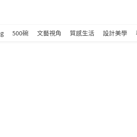
ng
500碗
文藝視角
質感生活
設計美學