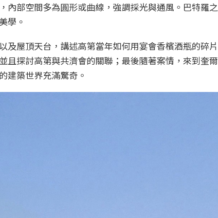
，內部空間多為圓形或曲線，強調採光與通風。巴特羅之
美學。
以及屋頂天台，講述高第當年如何用宴會香檳酒瓶的碎片
並且探討高第與共濟會的關聯；最後隨著案情，來到奎爾
的建築世界充滿驚奇。