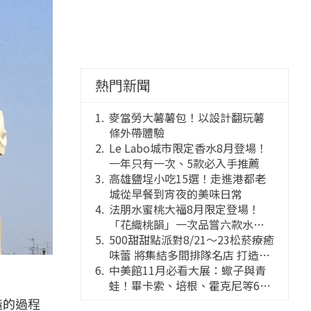
熱門新聞
麥當勞大薯薯包！以設計翻玩薯
條外帶體驗
Le Labo城市限定香水8月登場！
一年只有一次、5款必入手推薦
高雄鹽埕小吃15選！走進港都老
城從早餐到宵夜的美味日常
法朋水蜜桃大福8月限定登場！
「花織桃韻」一次品嘗六款水蜜
桃花果大福
500甜甜點派對8/21～23松菸療癒
味蕾 將集結多間排隊名店 打造靈
感創意的舞台
中美館11月必看大展：蠍子與青
蛙！畢卡索、培根、霍克尼等66
件國巨典藏亮相
造的過程