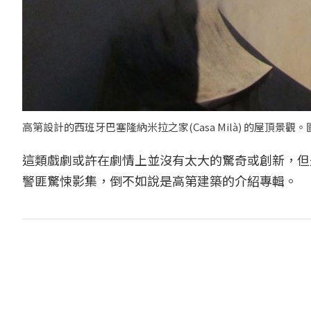
高第設計的西班牙巴塞隆納米拉之家(Casa Milà) 的屋頂景觀
這類戲劇或許在劇情上並沒有太大的驚奇或創新，但
警匪驚悚影集，倒不如說是高第建築的介紹專輯。