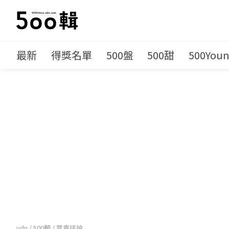
最新
得獎名單
500盤
500甜
500You
udn
/
500輯
/
質青評論