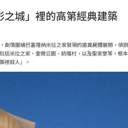
影之城」裡的高第經典建築
悚影集，劇情圍繞巴塞隆納米拉之家發現的詭異屍體展開，偵
包括米拉之家、奎爾公園、紡織村，以及聖家堂等，根本
築裡殺人」。