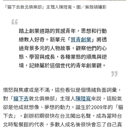
「貓下去敦北俱樂部」主理人陳陸寬。圖／吳致碩攝影
踏上創業道路的質感青年，思想和行動
總教人好奇。新單元「
質青創業
」將透
過背景多元的人物故事，觀察他們的心
態、學習與成長，各種業態的順風與逆
境，記錄屬於這個世代的青年創業觀。
憤怒與焦慮或是不滿，這些看似是個情緒負面詞彙，
對「
貓下去
敦北俱樂部」主理人
陳陸寬
來說，這股氣
卻是他成就想像、夢想的動力。誕生於2009年的「貓
下去」，創辦初期很快在台北闖出名聲，成為當時台
北時髦餐館的代表，多數人成名後很快會忘了自己真