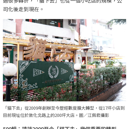
過很多轉折，「貓下去」也從一個小吃店的規模，公
司化後走到現在。
「貓下去」從2009年創辦至今歷經數度擴大轉型，從17坪小店到
目前現址位於敦化北路上的200坪大店。圖／江佩君攝影
500輯：請談2009至今「貓下去」幾個重要的轉型