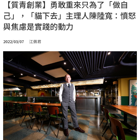
【質青創業】勇敢重來只為了「做自
己」，「貓下去」主理人陳陸寬：憤怒
與焦慮是實踐的動力
2022/03/07
江佩君