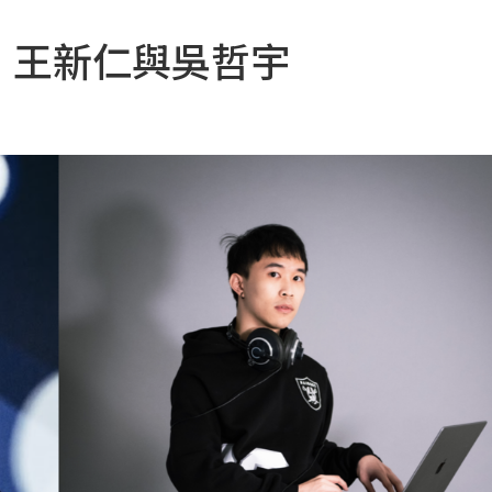
：王新仁與吳哲宇