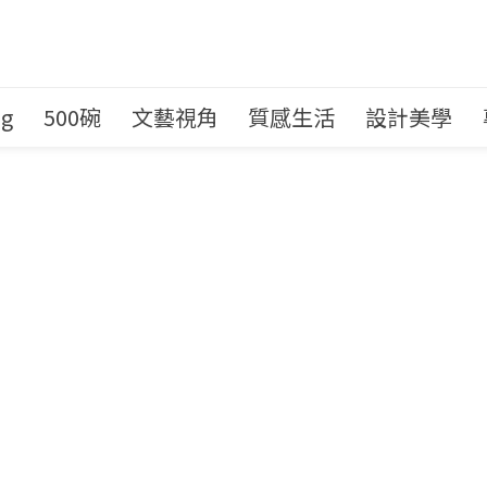
ng
500碗
文藝視角
質感生活
設計美學