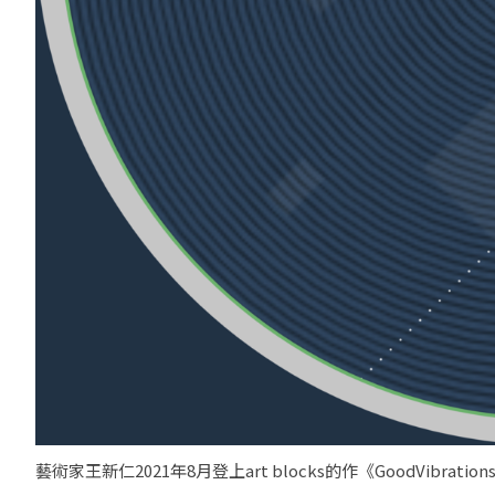
藝術家王新仁2021年8月登上art blocks的作《GoodVibrations