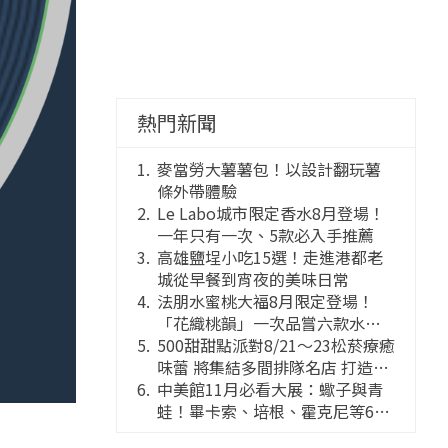
熱門新聞
麥當勞大薯薯包！以設計翻玩薯
條外帶體驗
Le Labo城市限定香水8月登場！
一年只有一次、5款必入手推薦
高雄鹽埕小吃15選！走進港都老
城從早餐到宵夜的美味日常
法朋水蜜桃大福8月限定登場！
「花織桃韻」一次品嘗六款水蜜
桃花果大福
500甜甜點派對8/21～23松菸療癒
味蕾 將集結多間排隊名店 打造靈
感創意的舞台
中美館11月必看大展：蠍子與青
蛙！畢卡索、培根、霍克尼等66
件國巨典藏亮相