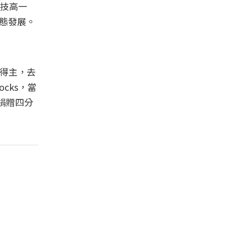
技高一
動態發展。
的得主，去
ocks，當
須捐贈四分
。