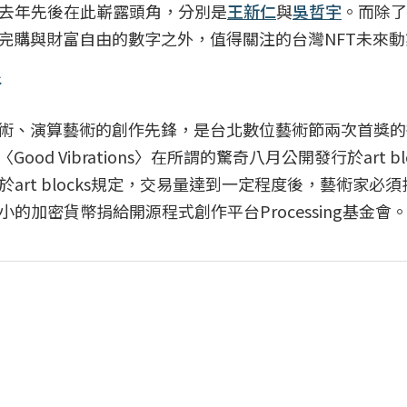
去年先後在此嶄露頭角，分別是
王新仁
與
吳哲宇
。而除了
完購與財富自由的數字之外，值得關注的台灣NFT未來
所
藝術、演算藝術的創作先鋒，是台北數位藝術節兩次首獎
 Vibrations〉在所謂的驚奇八月公開發行於art bl
rt blocks規定，交易量達到一定程度後，藝術家必
加密貨幣捐給開源程式創作平台Processing基金會