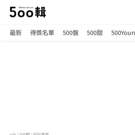
最新
得獎名單
500盤
500甜
500You
udn
/
500輯
/
設計美學