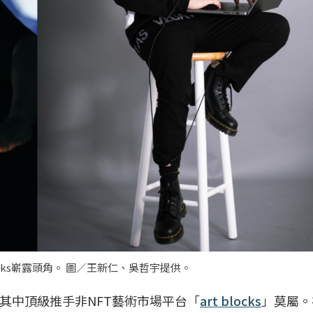
cks嶄露頭角。 圖／王新仁、吳哲宇提供。
其中頂級推手非NFT藝術市場平台「
art blocks
」莫屬。