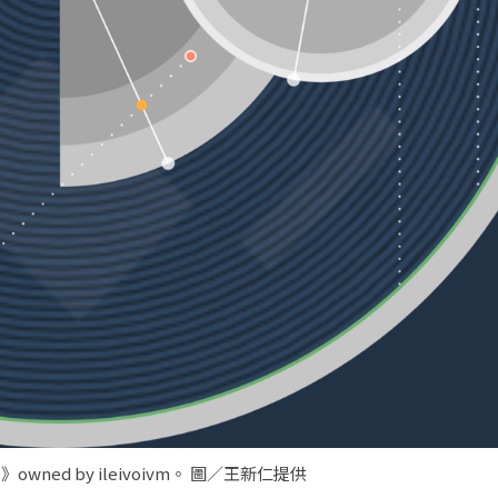
》owned by ileivoivm。 圖／王新仁提供