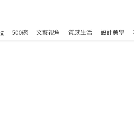
ng
500碗
文藝視角
質感生活
設計美學