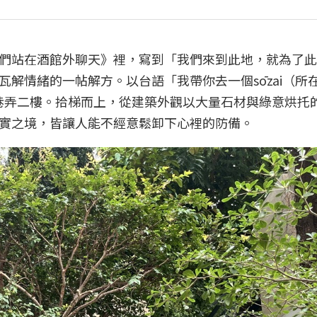
們站在酒館外聊天》裡，寫到「我們來到此地，就為了此
解情緒的一帖解方。以台語「我帶你去一個sōzai（所
中綠園道巷弄二樓。拾梯而上，從建築外觀以大量石材與綠意烘托
實之境，皆讓人能不經意鬆卸下心裡的防備。