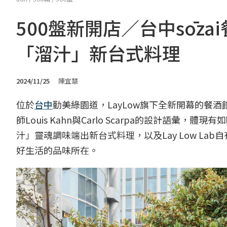
500盤新開店／台中sōz
「溜汁」新台式料理
2024/11/25
陳宜慧
位於
台中
勤美綠園道，LayLow旗下全新開幕的餐酒
師Louis Kahn與Carlo Scarpa的設計語
汁」靈魂調味端出新台式料理，以及Lay Low L
好生活的品味所在。