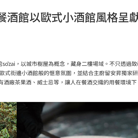
ai餐酒館以歐式小酒館風格呈
館sōzai，以城市樹屋為概念，藏身二樓場域。不只透過
彙，體現有如歐式街邊小酒館般的愜意氛圍，並結合主廚留安昇獨家
ab自有酒廠茶果酒、威士忌等，讓人在餐酒交織的用餐環境