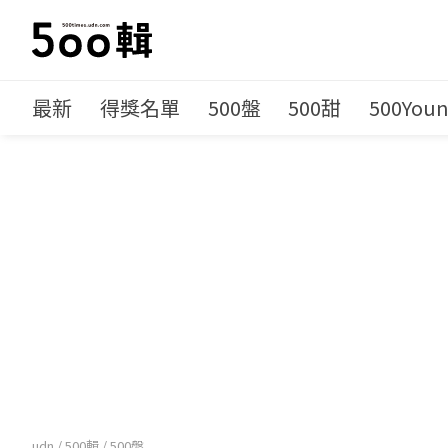
最新
得獎名單
500盤
500甜
500You
udn
/
500輯
/
500盤