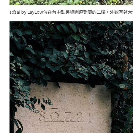
sōzai by LayLow位在台中勤美綠園道街廓的二樓，外觀有著