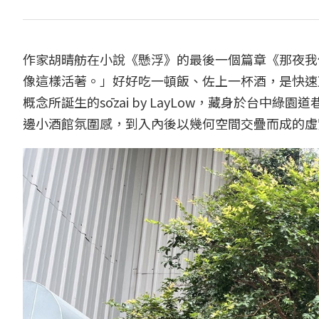
作家胡晴舫在小說《懸浮》的最後一個篇章《那夜我
像這樣活著。」好好吃一頓飯、佐上一杯酒，是快速瓦
概念所誕生的sōzai by LayLow，藏身於台
邊小酒館氛圍感，到入內後以幾何空間交疊而成的虛