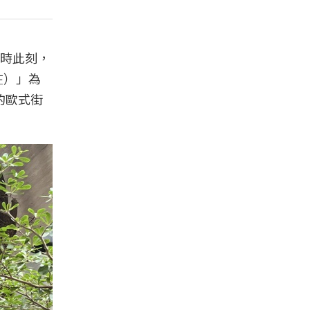
時此刻，
在）」為
的歐式街