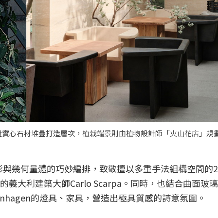
實心石材堆疊打造層次，植栽端景則由植物設計師「火山花店」規劃
過材質、光影與幾何量體的巧妙編排，致敬擅以多重手法組構空間的
的義大利建築大師Carlo Scarpa。同時，也結合曲面玻
enhagen的燈具、家具，營造出極具質感的詩意氛圍。