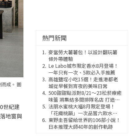
熱門新聞
麥當勞大薯薯包！以設計翻玩薯
條外帶體驗
Le Labo城市限定香水8月登場！
一年只有一次、5款必入手推薦
高雄鹽埕小吃15選！走進港都老
而成。 圖
城從早餐到宵夜的美味日常
500甜甜點派對8/21～23松菸療癒
味蕾 將集結多間排隊名店 打造靈
20世紀建
感創意的舞台
法朋水蜜桃大福8月限定登場！
「花織桃韻」一次品嘗六款水蜜
璃落地窗與
桃花果大福
東野圭吾留給世界的106部小說！
日本推理大師40年的創作軌跡