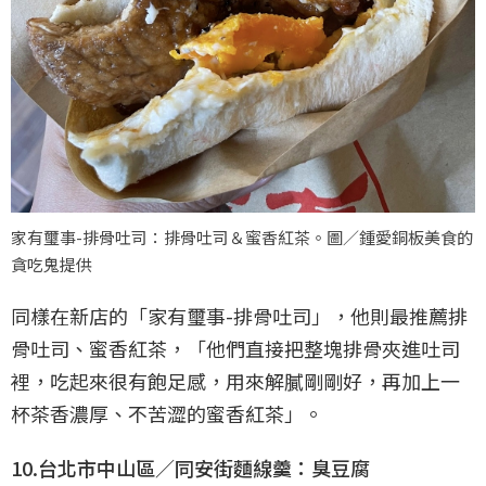
家有璽事-排骨吐司：排骨吐司＆蜜香紅茶。圖／鍾愛銅板美食的
貪吃鬼提供
同樣在新店的「家有璽事-排骨吐司」，他則最推薦排
骨吐司、蜜香紅茶，「他們直接把整塊排骨夾進吐司
裡，吃起來很有飽足感，用來解膩剛剛好，再加上一
杯茶香濃厚、不苦澀的蜜香紅茶」。
10.台北市中山區／同安街麵線羹：臭豆腐