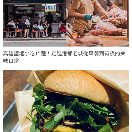
高雄鹽埕小吃15選！走進港都老城從早餐到宵夜的美
味日常