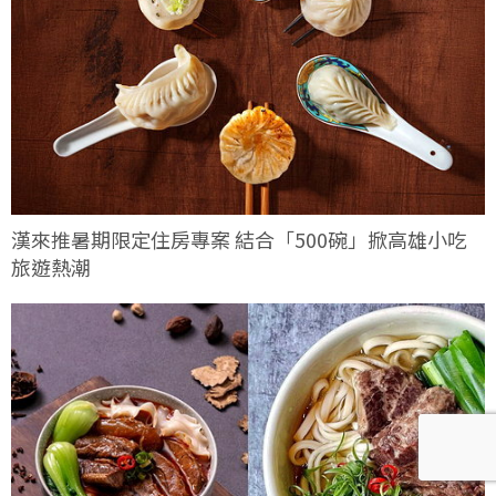
漢來推暑期限定住房專案 結合「500碗」掀高雄小吃
旅遊熱潮