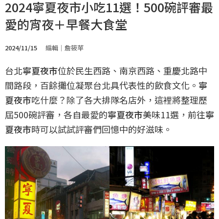
2024寧夏夜市小吃11選！500碗評審最
愛的宵夜＋早餐大食堂
2024/11/15
編輯｜詹筱苹
台北
寧夏夜市
位於民生西路、南京西路、重慶北路中
間路段，百餘攤位凝聚台北具代表性的飲食文化。
寧
夏夜市
吃什麼？除了各大排隊名店外，這裡將整理歷
屆500碗評審，各自最愛的
寧夏夜市
美味11選，前往
寧
夏夜市
時可以試試評審們回憶中的好滋味。