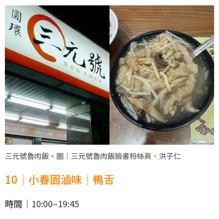
三元號魯肉飯。圖｜三元號魯肉飯臉書粉絲頁、洪子仁
10｜小春園滷味｜鴨舌
時間｜
10:00–19:45