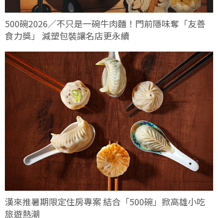
500碗2026／不只是一碗牛肉麵！門前隱味奪「友善
食力獎」 減塑包裝讓名店更永續
漢來推暑期限定住房專案 結合「500碗」掀高雄小吃
旅遊熱潮