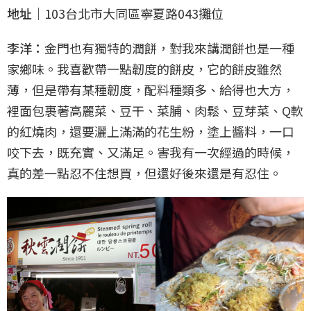
地址｜
103台北市大同區寧夏路043攤位
李洋：
金門也有獨特的潤餅，對我來講潤餅也是一種
家鄉味。我喜歡帶一點韌度的餅皮，它的餅皮雖然
薄，但是帶有某種韌度，配料種類多、給得也大方，
裡面包裹著高麗菜、豆干、菜脯、肉鬆、豆芽菜、Q軟
的紅燒肉，還要灑上滿滿的花生粉，塗上醬料，一口
咬下去，既充實、又滿足。害我有一次經過的時候，
真的差一點忍不住想買，但還好後來還是有忍住。