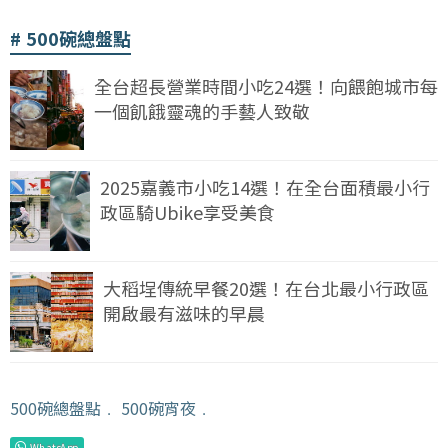
500碗總盤點
全台超長營業時間小吃24選！向餵飽城市每
一個飢餓靈魂的手藝人致敬
2025嘉義市小吃14選！在全台面積最小行
政區騎Ubike享受美食
大稻埕傳統早餐20選！在台北最小行政區
開啟最有滋味的早晨
500碗總盤點
﹒
500碗宵夜
﹒
WhatsApp