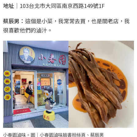
地址｜
103台北市大同區南京西路149號1F
蔡辰男：
這個是小菜，我常常去買，也是間老店，我
很喜歡他們的滷汁。
小春園滷味。圖｜小春園滷味臉書粉絲頁、蔡辰男