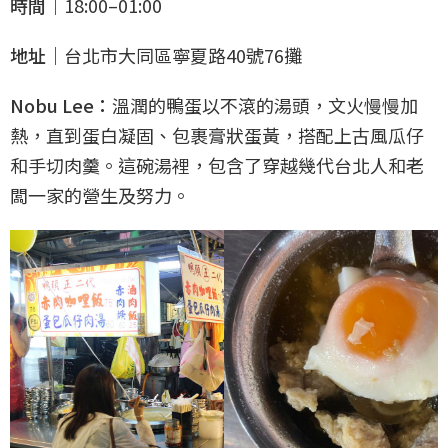
時間｜
18:00–01:00
地址｜
台北市大同區寧夏路40號76攤
Nobu Lee：
溫潤的鴨蛋以不滾的湯頭，文火慢慢加
熱，直到蛋白凝固、包裹膏狀蛋黃，搭配上古風瓜仔
和手切肉羹。這碗湯裡，包含了穿越幾代台北人和老
闆一家的營生及努力。