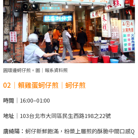
圓環邊蚵仔煎。圖｜報系資料照
02｜賴雞蛋蚵仔煎｜蚵仔煎
時間｜
16:00–01:00
地址｜
103台北市大同區民生西路198之22號
唐綺陽：
蚵仔新鮮飽滿，粉漿上層煎的酥脆中間口感Q