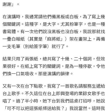
謝謝」。
在演講時，我通常請他們備黑板或白板，為了寫上幾
個關鍵詞。這種字，是大字。尤其粉筆字，也是一種
書寫體。有一次他們說沒黑板也沒白板，我說那就找
一疊白報紙（其實是「麻將紙」）架在畫架上，再備
一支毛筆（別給簽字筆）就行了。
結果只用了兩張紙，總共寫了十幾、二十個詞，但效
果很好。在紙上寫下的關鍵詞，是為一種停歇，令他
們換一口氣吸收。那是演講的韻律。
又有一次在台下點歌，我寫了一首歌名請服務生遞給
台上歌手。不久這位在台上即興登場的業餘女歌手也
唱了。過了半小時，她下台到我們這桌打招呼，她說
「可不可以把這張紙條送給我？」我說當然。這時我