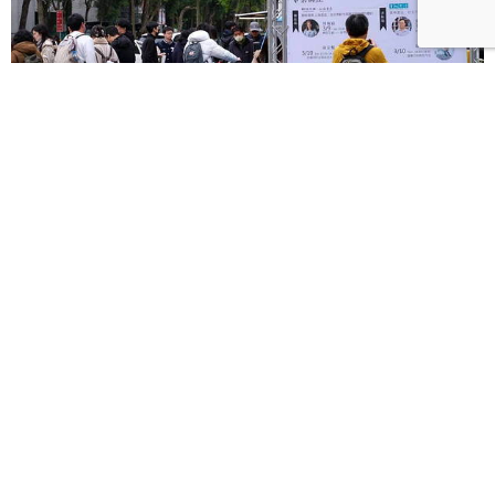
3月創新書市｜溫羅汀曬書節打造「台版神保町」書街
風景、花蓮「書流蔗裡Co'ongan」訴說在地故事