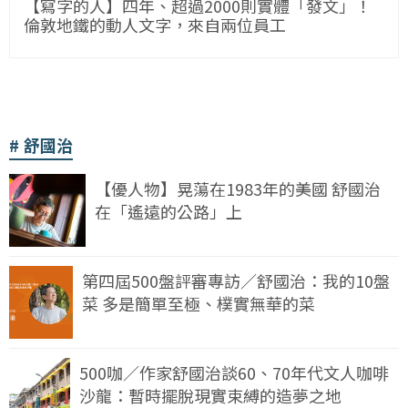
【寫字的人】四年、超過2000則實體「發文」！
倫敦地鐵的動人文字，來自兩位員工
舒國治
【優人物】晃蕩在1983年的美國 舒國治
在「遙遠的公路」上
第四屆500盤評審專訪／舒國治：我的10盤
菜 多是簡單至極、樸實無華的菜
500咖／作家舒國治談60、70年代文人咖啡
沙龍：暫時擺脫現實束縛的造夢之地