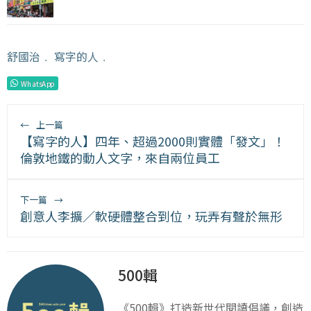
舒國治
﹒
寫字的人
﹒
WhatsApp
←
上一篇
【寫字的人】四年、超過2000則實體「發文」！
倫敦地鐵的動人文字，來自兩位員工
下一篇
→
創意人李擴／軟硬體整合到位，玩弄有聲於無形
500輯
《500輯》打造新世代閱讀倡議，創造