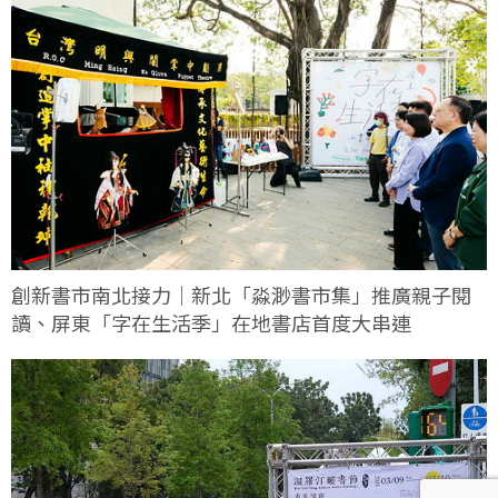
創新書市南北接力｜新北「淼渺書市集」推廣親子閱
讀、屏東「字在生活季」在地書店首度大串連