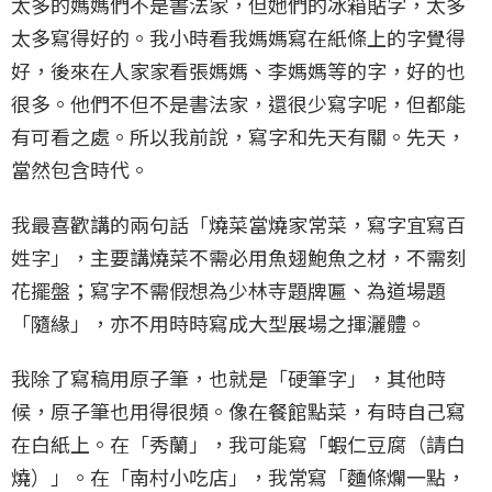
太多的媽媽們不是書法家，但她們的冰箱貼字，太多
太多寫得好的。我小時看我媽媽寫在紙條上的字覺得
好，後來在人家家看張媽媽、李媽媽等的字，好的也
很多。他們不但不是書法家，還很少寫字呢，但都能
有可看之處。所以我前說，寫字和先天有關。先天，
當然包含時代。
我最喜歡講的兩句話「燒菜當燒家常菜，寫字宜寫百
姓字」，主要講燒菜不需必用魚翅鮑魚之材，不需刻
花擺盤；寫字不需假想為少林寺題牌匾、為道場題
「隨緣」，亦不用時時寫成大型展場之揮灑體。
我除了寫稿用原子筆，也就是「硬筆字」，其他時
候，原子筆也用得很頻。像在餐館點菜，有時自己寫
在白紙上。在「秀蘭」，我可能寫「蝦仁豆腐（請白
燒）」。在「南村小吃店」，我常寫「麵條爛一點，