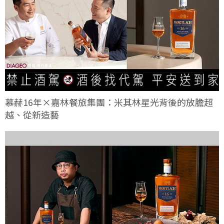
慕赫16年×嘉林餐旅集團：米其林星光背後的放膽超
越、從新造藝