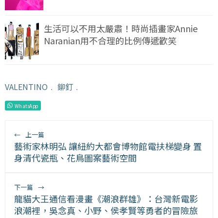
生活可以不用太嚴肅！時尚插畫家Annie
Naranian用不合理的比例傳遞歡笑
VALENTINO
﹒
鉚釘
﹒
WhatsApp
←
上一篇
藝術家林明弘 讓紐約大都會博物館電扶梯變身 置
身清代瓷瓶、花鳥圖案藝術空間
下一篇
→
龍貓大王通信看漫畫《潮浪群雄》：台灣新電影
浪潮裡，吳念真、小野、侯孝賢等勇者的冒險旅