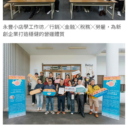
永豐小店學工作坊／行銷╳金融╳稅務╳勞雇，為新
創企業打造穩健的營運體質