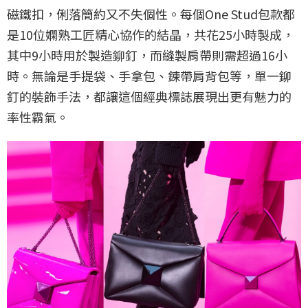
磁鐵扣，俐落簡約又不失個性。每個One Stud包款都
是10位嫻熟工匠精心協作的結晶，共花25小時製成，
其中9小時用於製造鉚釘，而縫製肩帶則需超過16小
時。無論是手提袋、手拿包、鍊帶肩背包等，單一鉚
釘的裝飾手法，都讓這個經典標誌展現出更有魅力的
率性霸氣。