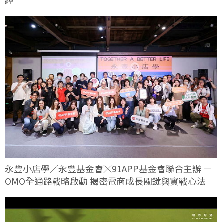
永豐小店學／永豐基金會╳91APP基金會聯合主辦 －
OMO全通路戰略啟動 揭密電商成長關鍵與實戰心法