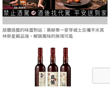
放膽造藝的味蕾對話：慕赫單一麥芽威士忌攜手米其
林新星蘇品瑞，解鎖風味的無限可能
馬祖酒廠全新力作「島憶老酒」，讓風土與歲月在舌