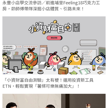
永豐小店學交流參訪／前進埔里Feeling18巧克力工
房，茆師傅帶隊深掘小店體質、引路未來！
「小資財富自由測驗」太有梗！運用投資新工具
ETN，輕鬆實現「薯條可樂無痛加大」！