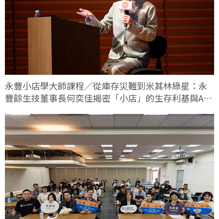
永豐小店學大師課程／從庫存災難到米其林綠星：永
豐餘生技董事長何奕佳揭密「小店」的生存利基與AI
轉型實戰