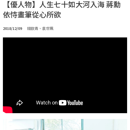
【優人物】人生七十如大河入海 蔣勳
依恃畫筆從心所欲
2018/12/09
錢欽青、袁世珮