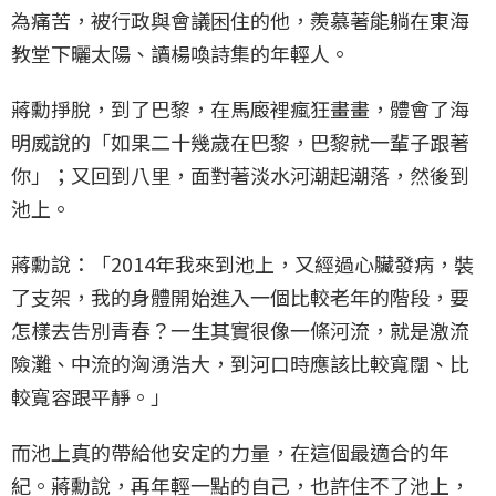
為痛苦，被行政與會議困住的他，羨慕著能躺在東海
教堂下曬太陽、讀楊喚詩集的年輕人。
蔣勳掙脫，到了巴黎，在馬廄裡瘋狂畫畫，體會了海
明威說的「如果二十幾歲在巴黎，巴黎就一輩子跟著
你」；又回到八里，面對著淡水河潮起潮落，然後到
池上。
蔣勳說：「2014年我來到池上，又經過心臟發病，裝
了支架，我的身體開始進入一個比較老年的階段，要
怎樣去告別青春？一生其實很像一條河流，就是激流
險灘、中流的洶湧浩大，到河口時應該比較寬闊、比
較寬容跟平靜。」
而池上真的帶給他安定的力量，在這個最適合的年
紀。蔣勳說，再年輕一點的自己，也許住不了池上，