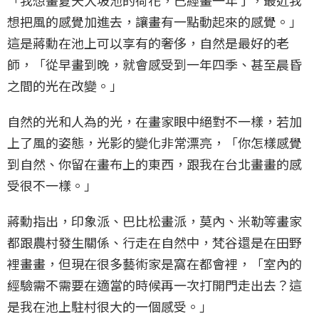
「我想畫夏天大坡池的荷花，已經畫一年了，最近我
想把風的感覺加進去，讓畫有一點動起來的感覺。」
這是蔣勳在池上可以享有的奢侈，自然是最好的老
師，「從早畫到晚，就會感受到一年四季、甚至晨昏
之間的光在改變。」
自然的光和人為的光，在畫家眼中絕對不一樣，若加
上了風的姿態，光影的變化非常漂亮，「你怎樣感覺
到自然、你留在畫布上的東西，跟我在台北畫畫的感
受很不一樣。」
蔣勳指出，印象派、巴比松畫派，莫內、米勒等畫家
都跟農村發生關係、行走在自然中，梵谷還是在田野
裡畫畫，但現在很多藝術家是窩在都會裡，「室內的
經驗需不需要在適當的時候再一次打開門走出去？這
是我在池上駐村很大的一個感受。」