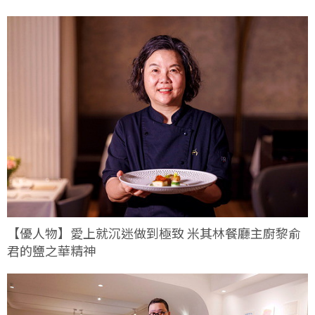
【優人物】愛上就沉迷做到極致 米其林餐廳主廚黎俞
君的鹽之華精神