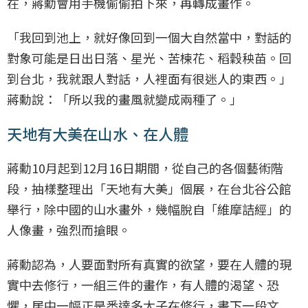
在，蔣勳會用手機偷偷拍下來，再轉成畫作。
「我回到池上，就好像回到一個大自然當中，對話的
對象可能是日出日落、星光、苦楝花、稻穀秧苗。回
到台北，我就跟人對話，人裡面有很迷人的東西。」
蔣勳說：「所以我的畫風就變成兩種了。」
天地有大美在山水、在人體
蔣勳10月起到12月16日期間，從自己的各個藝術階
段，抽樣整理出「天地有大美」個展，在台北谷公館
舉行，除中國的山水畫外，幾幅脫自「維摩詰經」的
人像畫，強烈而搶眼。
蔣勳認為，人要面對所有真實的欲望，要在人體的現
實中去修行，一組三件的畫作，有人體的渴望、恐
懼，居中一幅正是悉達多太子在修行，畫下一段文