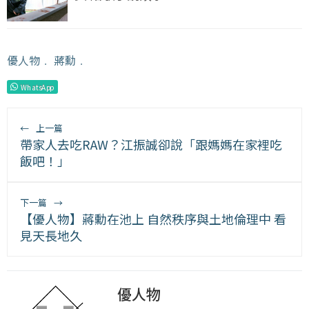
優人物
﹒
蔣勳
﹒
WhatsApp
←
上一篇
帶家人去吃RAW？江振誠卻說「跟媽媽在家裡吃
飯吧！」
下一篇
→
【優人物】蔣勳在池上 自然秩序與土地倫理中 看
見天長地久
優人物