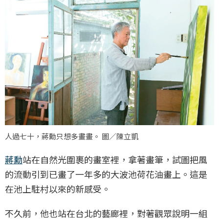
人過七十，蔣勳只想多畫畫。 圖／陳立凱
蔣勳
站在自然光圍裹的畫室裡，拿著畫筆，試圖把風
的流動引到已畫了一年多的大波池荷花油畫上。這是
在池上駐村以來的新感受。
不久前，他也站在台北的藝廊裡，對著觀眾說明一組