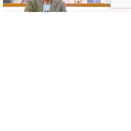
【優人物】以畫筆紀錄時代 大陸畫家劉小東筆下的媽
祖遶境