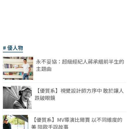
優人物
永不妥協：超級經紀人蔣承縉前半生的
主題曲
【優質系】視覺設計師方序中 敢於讓人
跌破眼鏡
【優質系】MV導演比爾賈 以不同維度的
美 陪歌手說故事