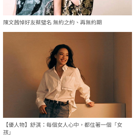
陳文茜悼好友蔡璧名 無約之約、再無約期
【優人物】舒淇：每個女人心中，都住著一個「女
孩」