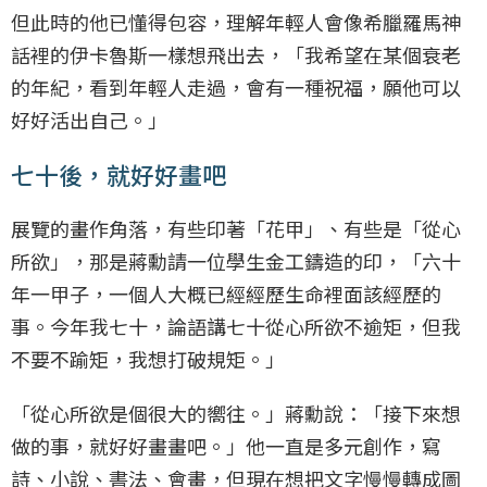
但此時的他已懂得包容，理解年輕人會像希臘羅馬神
話裡的伊卡魯斯一樣想飛出去，「我希望在某個衰老
的年紀，看到年輕人走過，會有一種祝福，願他可以
好好活出自己。」
七十後，就好好畫吧
展覽的畫作角落，有些印著「花甲」、有些是「從心
所欲」，那是蔣勳請一位學生金工鑄造的印，「六十
年一甲子，一個人大概已經經歷生命裡面該經歷的
事。今年我七十，論語講七十從心所欲不逾矩，但我
不要不踰矩，我想打破規矩。」
「從心所欲是個很大的嚮往。」蔣勳說：「接下來想
做的事，就好好畫畫吧。」他一直是多元創作，寫
詩、小說、書法、會畫，但現在想把文字慢慢轉成圖