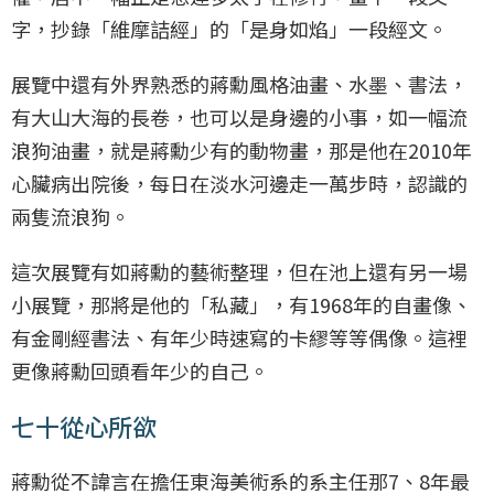
字，抄錄「維摩詰經」的「是身如焰」一段經文。
展覽中還有外界熟悉的蔣勳風格油畫、水墨、書法，
有大山大海的長卷，也可以是身邊的小事，如一幅流
浪狗油畫，就是蔣勳少有的動物畫，那是他在2010年
心臟病出院後，每日在淡水河邊走一萬步時，認識的
兩隻流浪狗。
這次展覽有如蔣勳的藝術整理，但在池上還有另一場
小展覽，那將是他的「私藏」，有1968年的自畫像、
有金剛經書法、有年少時速寫的卡繆等等偶像。這裡
更像蔣勳回頭看年少的自己。
七十從心所欲
蔣勳從不諱言在擔任東海美術系的系主任那7、8年最