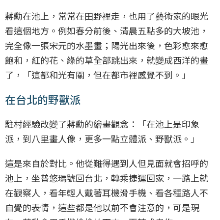
蔣勳在池上，常常在田野裡走，也用了藝術家的眼光
看這個地方。例如春分前後、清晨五點多的大坡池，
完全像一張宋元的水墨畫；陽光出來後，色彩愈來愈
飽和，紅的花、綠的草全部跳出來，就變成西洋的畫
了，「這都和光有關，但在都市裡感覺不到。」
在台北的野獸派
駐村經驗改變了蔣勳的繪畫觀念：「在池上是印象
派，到八里畫人像，更多一點立體派、野獸派。」
這是來自於對比。他從難得遇到人但見面就會招呼的
池上，坐普悠瑪號回台北，轉乘捷運回家，一路上就
在觀察人，看年輕人戴著耳機滑手機、看各種路人不
自覺的表情，這些都是他以前不會注意的，可是現