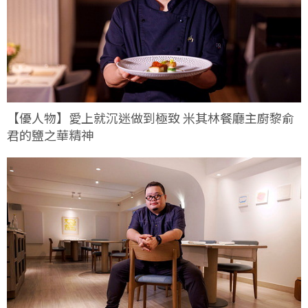
【優人物】愛上就沉迷做到極致 米其林餐廳主廚黎俞
君的鹽之華精神