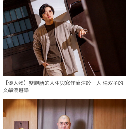
【優人物】雙胞胎的人生與寫作灌注於一人 楊双子的
文學漫遊錄