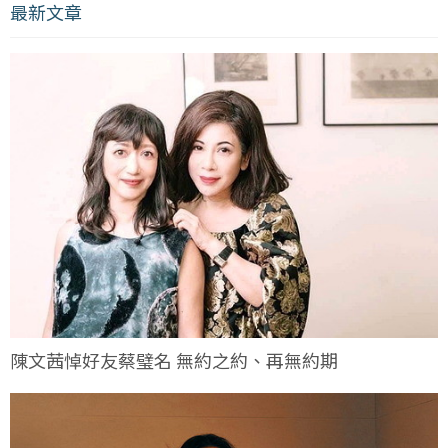
最新文章
陳文茜悼好友蔡璧名 無約之約、再無約期