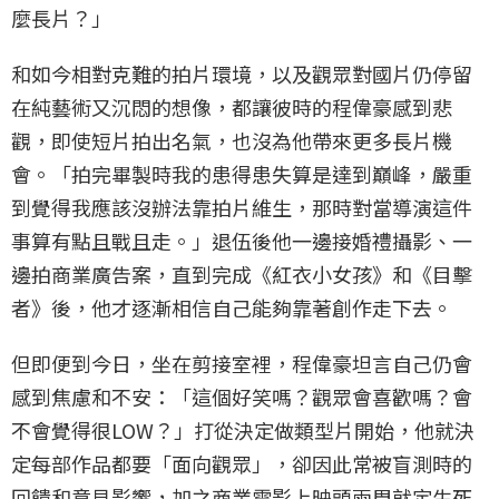
麼長片？」
和如今相對克難的拍片環境，以及觀眾對國片仍停留
在純藝術又沉悶的想像，都讓彼時的程偉豪感到悲
觀，即使短片拍出名氣，也沒為他帶來更多長片機
會。「拍完畢製時我的患得患失算是達到巔峰，嚴重
到覺得我應該沒辦法靠拍片維生，那時對當導演這件
事算有點且戰且走。」退伍後他一邊接婚禮攝影、一
邊拍商業廣告案，直到完成《紅衣小女孩》和《目擊
者》後，他才逐漸相信自己能夠靠著創作走下去。
但即便到今日，坐在剪接室裡，程偉豪坦言自己仍會
感到焦慮和不安：「這個好笑嗎？觀眾會喜歡嗎？會
不會覺得很LOW？」打從決定做類型片開始，他就決
定每部作品都要「面向觀眾」，卻因此常被盲測時的
回饋和意見影響，加之商業電影上映頭兩周就定生死