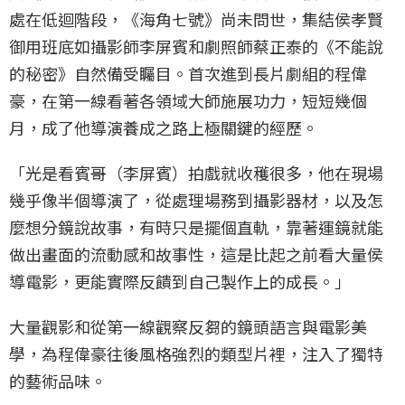
處在低迴階段，《海角七號》尚未問世，集結侯孝賢
御用班底如攝影師李屏賓和劇照師蔡正泰的《不能說
的秘密》自然備受矚目。首次進到長片劇組的程偉
豪，在第一線看著各領域大師施展功力，短短幾個
月，成了他導演養成之路上極關鍵的經歷。
「光是看賓哥（李屏賓）拍戲就收穫很多，他在現場
幾乎像半個導演了，從處理場務到攝影器材，以及怎
麼想分鏡說故事，有時只是擺個直軌，靠著運鏡就能
做出畫面的流動感和故事性，這是比起之前看大量侯
導電影，更能實際反饋到自己製作上的成長。」
大量觀影和從第一線觀察反芻的鏡頭語言與電影美
學，為程偉豪往後風格強烈的類型片裡，注入了獨特
的藝術品味。