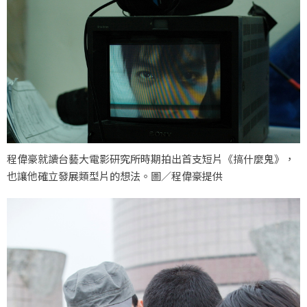
程偉豪就讀台藝大電影研究所時期拍出首支短片《搞什麼鬼》，
也讓他確立發展類型片的想法。圖／程偉豪提供