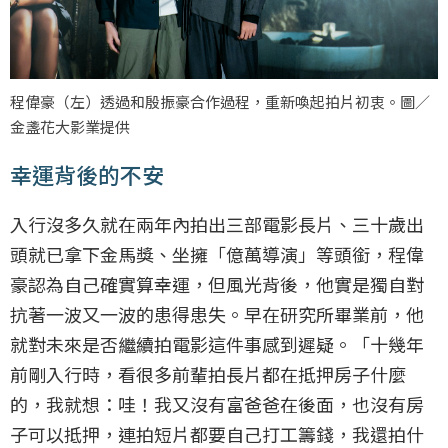
程偉豪（左）透過和殷振豪合作過程，重新喚起拍片初衷。圖／
金盞花大影業提供
幸運背後的不安
入行沒多久就在兩年內拍出三部電影長片、三十歲出
頭就已拿下金馬獎、坐擁「億萬導演」等頭銜，程偉
豪認為自己確實算幸運，但風光背後，他實是獨自對
抗著一波又一波的患得患失。早在研究所畢業前，他
就對未來是否繼續拍電影這件事感到遲疑。「十幾年
前剛入行時，看很多前輩拍長片都在抵押房子什麼
的，我就想：哇！我又沒有富爸爸在後面，也沒有房
子可以抵押，連拍短片都要自己打工籌錢，我還拍什