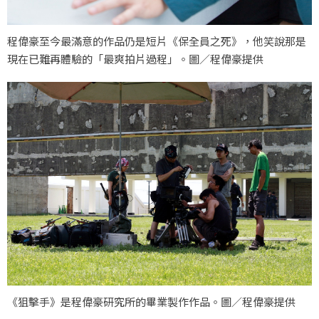
程偉豪至今最滿意的作品仍是短片《保全員之死》，他笑說那是
現在已難再體驗的「最爽拍片過程」。圖／程偉豪提供
《狙擊手》是程偉豪研究所的畢業製作作品。圖／程偉豪提供