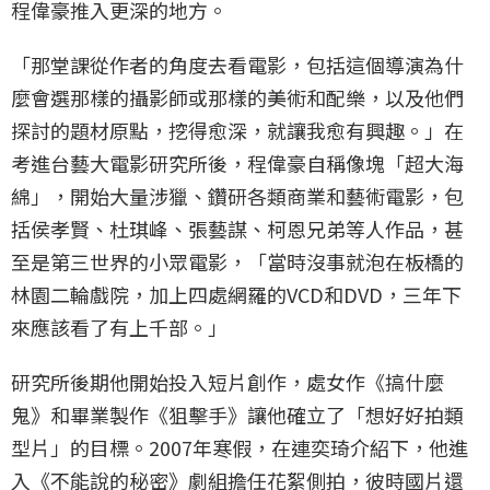
程偉豪推入更深的地方。
「那堂課從作者的角度去看電影，包括這個導演為什
麼會選那樣的攝影師或那樣的美術和配樂，以及他們
探討的題材原點，挖得愈深，就讓我愈有興趣。」在
考進台藝大電影研究所後，程偉豪自稱像塊「超大海
綿」，開始大量涉獵、鑽研各類商業和藝術電影，包
括侯孝賢、杜琪峰、張藝謀、柯恩兄弟等人作品，甚
至是第三世界的小眾電影，「當時沒事就泡在板橋的
林園二輪戲院，加上四處網羅的VCD和DVD，三年下
來應該看了有上千部。」
研究所後期他開始投入短片創作，處女作《搞什麼
鬼》和畢業製作《狙擊手》讓他確立了「想好好拍類
型片」的目標。2007年寒假，在連奕琦介紹下，他進
入《不能說的秘密》劇組擔任花絮側拍，彼時國片還