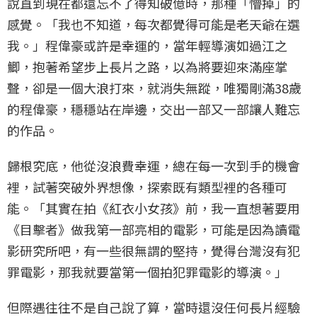
說直到現在都還忘不了得知破億時，那種「懵掉」的
感覺。「我也不知道，每次都覺得可能是老天爺在選
我。」程偉豪或許是幸運的，當年輕導演如過江之
鯽，抱著希望步上長片之路，以為將要迎來滿座掌
聲，卻是一個大浪打來，就消失無蹤，唯獨剛滿38歲
的程偉豪，穩穩站在岸邊，交出一部又一部讓人難忘
的作品。
歸根究底，他從沒浪費幸運，總在每一次到手的機會
裡，試著突破外界想像，探索既有類型裡的各種可
能。「其實在拍《紅衣小女孩》前，我一直想著要用
《目擊者》做我第一部亮相的電影，可能是因為讀電
影研究所吧，有一些很無謂的堅持，覺得台灣沒有犯
罪電影，那我就要當第一個拍犯罪電影的導演。」
但際遇往往不是自己說了算，當時還沒任何長片經驗