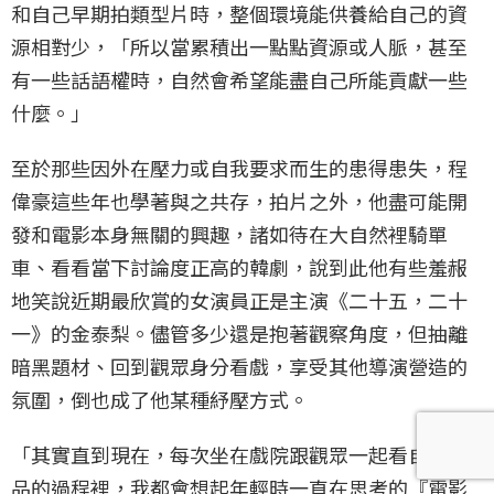
和自己早期拍類型片時，整個環境能供養給自己的資
源相對少，「所以當累積出一點點資源或人脈，甚至
有一些話語權時，自然會希望能盡自己所能貢獻一些
什麼。」
至於那些因外在壓力或自我要求而生的患得患失，程
偉豪這些年也學著與之共存，拍片之外，他盡可能開
發和電影本身無關的興趣，諸如待在大自然裡騎單
車、看看當下討論度正高的韓劇，說到此他有些羞赧
地笑說近期最欣賞的女演員正是主演《二十五，二十
一》的金泰梨。儘管多少還是抱著觀察角度，但抽離
暗黑題材、回到觀眾身分看戲，享受其他導演營造的
氛圍，倒也成了他某種紓壓方式。
「其實直到現在，每次坐在戲院跟觀眾一起看自己作
品的過程裡，我都會想起年輕時一直在思考的『電影