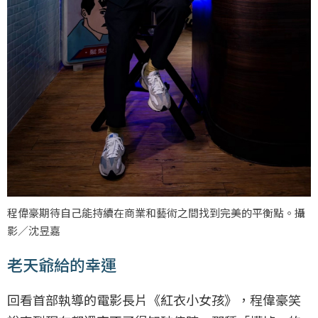
程偉豪期待自己能持續在商業和藝術之間找到完美的平衡點。攝
影／沈昱嘉
老天爺給的幸運
回看首部執導的電影長片《紅衣小女孩》，程偉豪笑