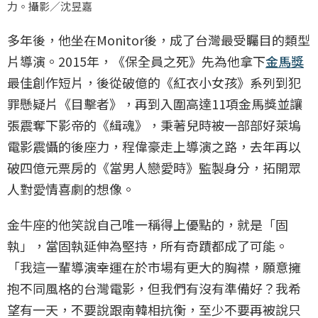
力。攝影／沈昱嘉
多年後，他坐在Monitor後，成了台灣最受矚目的類型
片導演。2015年，《保全員之死》先為他拿下
金馬獎
最佳創作短片，後從破億的《紅衣小女孩》系列到犯
罪懸疑片《目擊者》，再到入圍高達11項金馬獎並讓
張震奪下影帝的《緝魂》，秉著兒時被一部部好萊塢
電影震懾的後座力，程偉豪走上導演之路，去年再以
破四億元票房的《當男人戀愛時》監製身分，拓開眾
人對愛情喜劇的想像。
金牛座的他笑說自己唯一稱得上優點的，就是「固
執」，當固執延伸為堅持，所有奇蹟都成了可能。
「我這一輩導演幸運在於市場有更大的胸襟，願意擁
抱不同風格的台灣電影，但我們有沒有準備好？我希
望有一天，不要說跟南韓相抗衡，至少不要再被說只