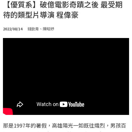
【優質系】破億電影奇蹟之後 最受期
待的類型片導演 程偉豪
2022/08/14
錢欽青、陳昭妤
那是1997年的暑假，高雄陽光一如既往熾烈，男孩百