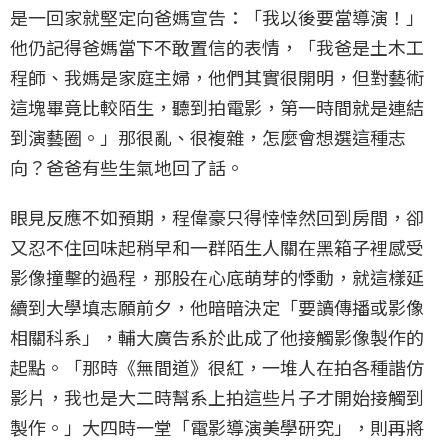
是一回家就堅定向爸媽宣告：「我以後要當導演！」
他仍記得爸媽當下不敢置信的表情，「我爸是土木工
程師、我媽是家庭主婦，他們其實很開明，但對藝術
這塊畢竟比較陌生，聽到拍電影，第一時間就是連結
到演藝圈。」那很亂、很複雜，怎麼會想選這種志
向？爸爸有些生氣地回了話。
眼見反應不如預期，程偉豪只得悻悻然回到房間，卻
又忍不住回味起稍早和一群陌生人關在黑箱子裡感受
影像撞擊的過程，那股在心底萌芽的悸動，就這樣延
續到大學填志願前夕，他暗暗決定「要讀傳播或影像
相關科系」，輔大廣告系於此成了他接觸影像製作的
起點。「那時《無間道》很紅，一堆人在拍各種諧仿
影片，我也是大二時幫系上拍這些片子才開始接觸到
製作。」大四時一堂「電影導演美學研究」，則再將