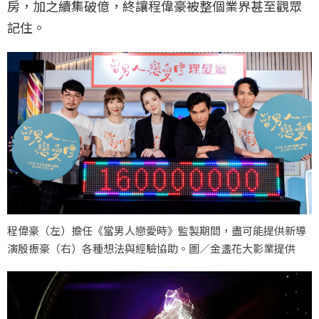
房，加之續集破億，終讓程偉豪被整個業界甚至觀眾
記住。
程偉豪（左）擔任《當男人戀愛時》監製期間，盡可能提供新導
演殷振豪（右）各種想法與經驗協助。圖／金盞花大影業提供