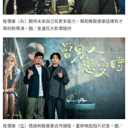
程偉豪（右）期待未來自己有更多能力，幫助像殷振豪這樣有才
華的新導演。圖／金盞花大影業提供
程偉豪（左）透過和殷振豪合作過程，重新喚起拍片初衷。圖／