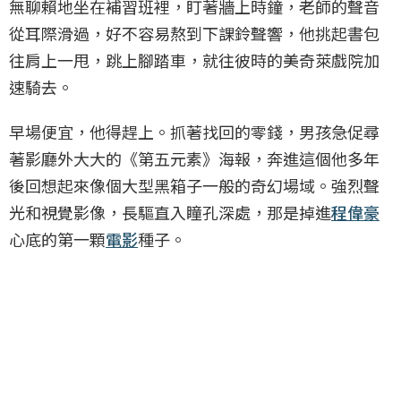
無聊賴地坐在補習班裡，盯著牆上時鐘，老師的聲音
從耳際滑過，好不容易熬到下課鈴聲響，他挑起書包
往肩上一甩，跳上腳踏車，就往彼時的美奇萊戲院加
速騎去。
早場便宜，他得趕上。抓著找回的零錢，男孩急促尋
著影廳外大大的《第五元素》海報，奔進這個他多年
後回想起來像個大型黑箱子一般的奇幻場域。強烈聲
光和視覺影像，長驅直入瞳孔深處，那是掉進
程偉豪
心底的第一顆
電影
種子。