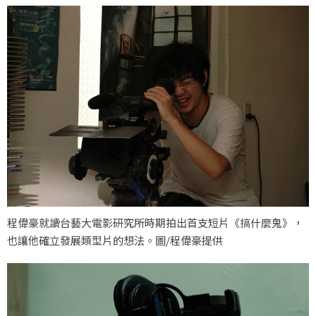
程偉豪就讀台藝大電影研究所時期拍出首支短片《搞什麼鬼》，
也讓他確立發展類型片的想法。圖/程偉豪提供