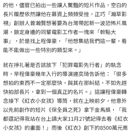
的他，儘管已拍出一些讓人驚豔的短片作品，空白的
長片履歷依然讓他在募資上頻頻受挫，正巧「瀚草影
視」創辦人曾瀚賢想著要為台灣帶起新一波恐怖片風
潮，鎖定身邊的同輩電影工作者一塊來「幹點大
事」，於是找上程偉豪，「他想集結我們這一輩，看
能不能做出一些特別的類型來。」
就在掙扎著是否該放下「犯罪電影先行者」的執念
時，早程偉豪幾年入行的導演連奕琦告訴他：「很多
想拍的東西不一定那麼快，與其在那糾結，不如先趕
快拍部長片，拿到一個真正的名片。」這讓程偉豪轉
念接下《紅衣小女孩》導筒，就在上映前夕，他意外
以先前創作的短片《保全員之死》拿下金馬獎，「我
都還記得我站在台上請大家11月27號記得去看《紅衣
小女孩》的畫面！」而後《紅衣》創下的8500萬元票