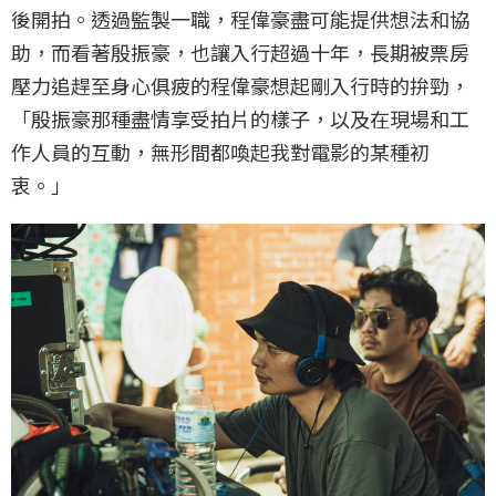
後開拍。透過監製一職，程偉豪盡可能提供想法和協
助，而看著殷振豪，也讓入行超過十年，長期被票房
壓力追趕至身心俱疲的程偉豪想起剛入行時的拚勁，
「殷振豪那種盡情享受拍片的樣子，以及在現場和工
作人員的互動，無形間都喚起我對電影的某種初
衷。」