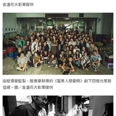
金盞花大影業提供
由程偉豪監製、殷振豪執導的《當男人戀愛時》創下四億元票房
佳績。圖／金盞花大影業提供