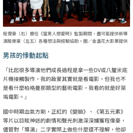
程偉豪（右）擔任《當男人戀愛時》監製期間，盡可能提供新導
演殷振豪（左五）各種想法與經驗協助。圖／金盞花大影業提供
男孩的悸動起點
「比起很多導演他們成長過程是拿一些DV或八釐米底
片機接觸製作，我的啟蒙其實就是看電影，但我也不
是看什麼柏格曼那類型的藝術電影，我看的就是好萊
塢電影。」
國中時期血氣方剛，正紅的《變臉》、《第五元素》
等片以目眩神迷的劇情和聲光刺激深深擄獲程偉豪，
儘管對「導演」二字實際上做些什麼還不理解，他卻