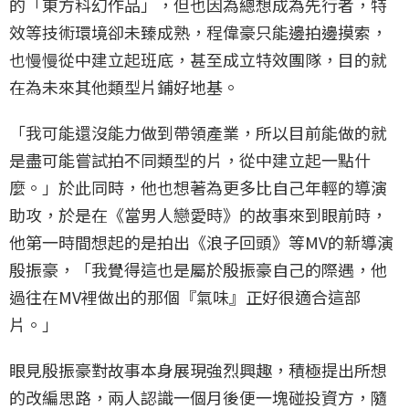
的「東方科幻作品」，但也因為總想成為先行者，特
效等技術環境卻未臻成熟，程偉豪只能邊拍邊摸索，
也慢慢從中建立起班底，甚至成立特效團隊，目的就
在為未來其他類型片鋪好地基。
「我可能還沒能力做到帶領產業，所以目前能做的就
是盡可能嘗試拍不同類型的片，從中建立起一點什
麼。」於此同時，他也想著為更多比自己年輕的導演
助攻，於是在《當男人戀愛時》的故事來到眼前時，
他第一時間想起的是拍出《浪子回頭》等MV的新導演
殷振豪，「我覺得這也是屬於殷振豪自己的際遇，他
過往在MV裡做出的那個『氣味』正好很適合這部
片。」
眼見殷振豪對故事本身展現強烈興趣，積極提出所想
的改編思路，兩人認識一個月後便一塊碰投資方，隨