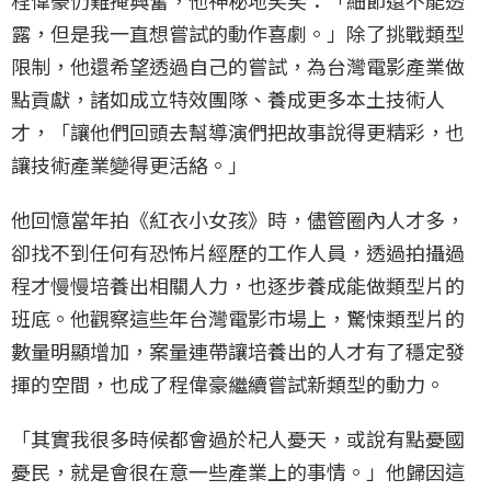
程偉豪仍難掩興奮，他神秘地笑笑：「細節還不能透
露，但是我一直想嘗試的動作喜劇。」除了挑戰類型
限制，他還希望透過自己的嘗試，為台灣電影產業做
點貢獻，諸如成立特效團隊、養成更多本土技術人
才，「讓他們回頭去幫導演們把故事說得更精彩，也
讓技術產業變得更活絡。」
他回憶當年拍《紅衣小女孩》時，儘管圈內人才多，
卻找不到任何有恐怖片經歷的工作人員，透過拍攝過
程才慢慢培養出相關人力，也逐步養成能做類型片的
班底。他觀察這些年台灣電影市場上，驚悚類型片的
數量明顯增加，案量連帶讓培養出的人才有了穩定發
揮的空間，也成了程偉豪繼續嘗試新類型的動力。
「其實我很多時候都會過於杞人憂天，或說有點憂國
憂民，就是會很在意一些產業上的事情。」他歸因這