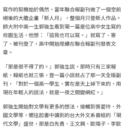
寫作的契機始於偶然，當年聯合報副刊做了一個空前
絕後的大膽企畫「新人月」，整個月只登新人作品。
師大附中高一生郭強生看到第一篇是位高中女生寫的
校園生活，他想：「這我也可以寫。」就寫了、寄
了、被刊登了，高中開始陸續在聯合報副刊發表文
章。
「那是很不得了的。」郭強生說，那時只有三家報
紙，報紙也就三張，登一篇小說就占了那一天全版副
刊，「對於一個高一學生，實在是天上掉下來的，用
現在年輕人的說法，就是一夜之間變網紅。」
郭強生開始對文學有更多的想法，接觸到張愛玲、外
國文學等，嚮往起書中讀到的台大外文系曾經的「現
代文學」盛世，那是白先勇、王文興、歐陽子、李歐