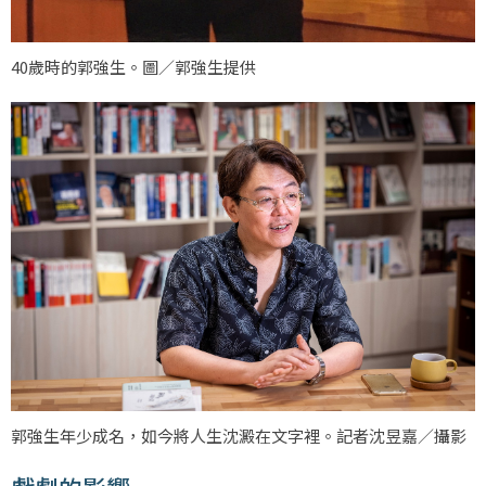
40歲時的郭強生。圖／郭強生提供
郭強生年少成名，如今將人生沈澱在文字裡。記者沈昱嘉／攝影