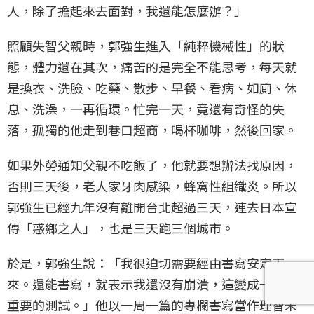
人，除了擔起來去面對，我還能怎麼辦？」
照顧失智父親時，郭強生進入「純粹機械性」的狀
態，體力還在其次，痛苦的是完全不能思考，每天就
是換衣、洗臉、吃藥、散步、早餐、看病、如廁、休
息、洗澡，一再循環。忙完一天，竟還有奇怪的失
落，孤獨的他走到巷口超商，喝杯咖啡，然後回家。
如果外勞通知父親不吃飯了，他就要想辦法找原因，
否則三天後，老人家牙肉感染，蜂窩性組織炎。所以
郭強生已經九年沒有離開台北超過三天，連去日本宣
傳「惑鄉之人」，也是三天跑三個城市。
於是，郭強生說：「我很迫切需要經由書寫安定下
來。還能書寫，就表示我還沒有崩潰，這變成一個很
重要的測試。」他以一周一篇的專欄書寫當作理智未