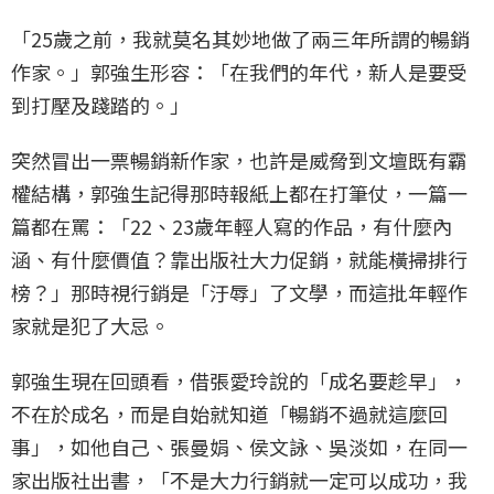
「25歲之前，我就莫名其妙地做了兩三年所謂的暢銷
作家。」郭強生形容：「在我們的年代，新人是要受
到打壓及踐踏的。」
突然冒出一票暢銷新作家，也許是威脅到文壇既有霸
權結構，郭強生記得那時報紙上都在打筆仗，一篇一
篇都在罵：「22、23歲年輕人寫的作品，有什麼內
涵、有什麼價值？靠出版社大力促銷，就能橫掃排行
榜？」那時視行銷是「汙辱」了文學，而這批年輕作
家就是犯了大忌。
郭強生現在回頭看，借張愛玲說的「成名要趁早」，
不在於成名，而是自始就知道「暢銷不過就這麼回
事」，如他自己、張曼娟、侯文詠、吳淡如，在同一
家出版社出書，「不是大力行銷就一定可以成功，我