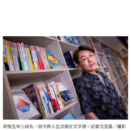
郭強生年少成名，如今將人生沈澱在文字裡。記者沈昱嘉／攝影