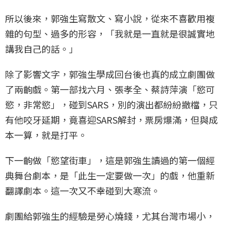
所以後來，郭強生寫散文、寫小說，從來不喜歡用複
雜的句型、過多的形容，「我就是一直就是很誠實地
講我自己的話。」
除了影響文字，郭強生學成回台後也真的成立劇團做
了兩齣戲。第一部找六月、張孝全、蔡詩萍演「慾可
慾，非常慾」，碰到SARS，別的演出都紛紛撤檔，只
有他咬牙延期，竟喜迎SARS解封，票房爆滿，但與成
本一算，就是打平。
下一齣做「慾望街車」，這是郭強生讀過的第一個經
典舞台劇本，是「此生一定要做一次」的戲，他重新
翻譯劇本。這一次又不幸碰到大寒流。
劇團給郭強生的經驗是勞心燒錢，尤其台灣市場小，