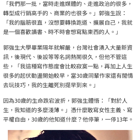
「我們那一批，當時走進媒體的、走進政治的很多，
轉型成行銷高手的、商業的也很多。」郭強生說：
「我的腦筋很直，沒想要轉換跑道、擴展自己，我就
是一個喜歡讀書、時不時會想寫點東西的人。」
郭強生大學畢業隔年就解嚴，台灣社會湧入大量新資
訊，後現代、後設等等名詞熱鬧很久，但他不管這
些，「我這種寫作態度會比較寂寞一點，再加上人生
很多的起伏動盪開始較早，當30歲同輩作家還有閒情
去玩技巧，我的生離死別提早到來。」
因為30歲的生命跌宕波折，郭強生體悟：「對於人
生，我知道的多麼淺薄。」憑什麼敢寫女性主義、寫
平權自由，30歲的他知道什麼？他停筆，一停13年。