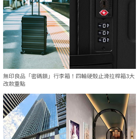
無印良品「密碼鎖」行李箱！四輪硬殼止滑拉桿箱3大
改款重點