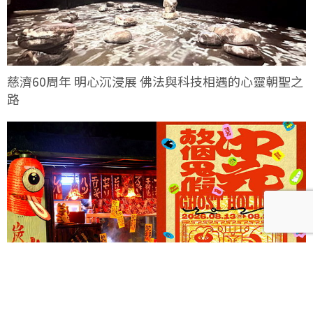
慈濟60周年 明心沉浸展 佛法與科技相遇的心靈朝聖之
路