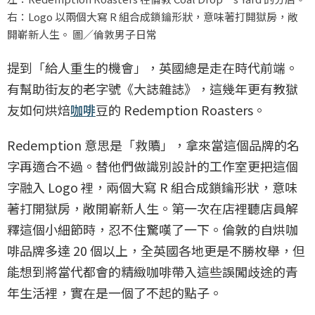
右：Logo 以兩個大寫 R 組合成鎖鑰形狀，意味著打開獄房，敞
開嶄新人生。 圖／倫敦男子日常
提到「給人重生的機會」，英國總是走在時代前端。
有幫助街友的老字號《大誌雜誌》，這幾年更有教獄
友如何烘焙
咖啡
豆的 Redemption Roasters。
Redemption 意思是「救贖」，拿來當這個品牌的名
字再適合不過。替他們做識別設計的工作室更把這個
字融入 Logo 裡，兩個大寫 R 組合成鎖鑰形狀，意味
著打開獄房，敞開嶄新人生。第一次在店裡聽店員解
釋這個小細節時，忍不住驚嘆了一下。倫敦的自烘咖
啡品牌多達 20 個以上，全英國各地更是不勝枚舉，但
能想到將當代都會的精緻咖啡帶入這些誤闖歧途的青
年生活裡，實在是一個了不起的點子。