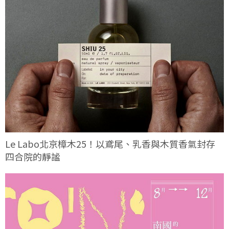
Le Labo北京樟木25！以鳶尾、乳香與木質香氣封存
四合院的靜謐