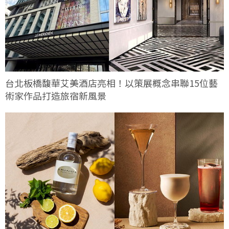
台北板橋馥華艾美酒店亮相！以策展概念串聯15位藝
術家作品打造旅宿新風景