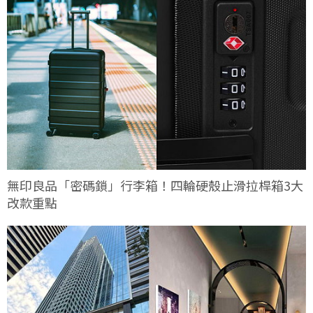
無印良品「密碼鎖」行李箱！四輪硬殼止滑拉桿箱3大
改款重點