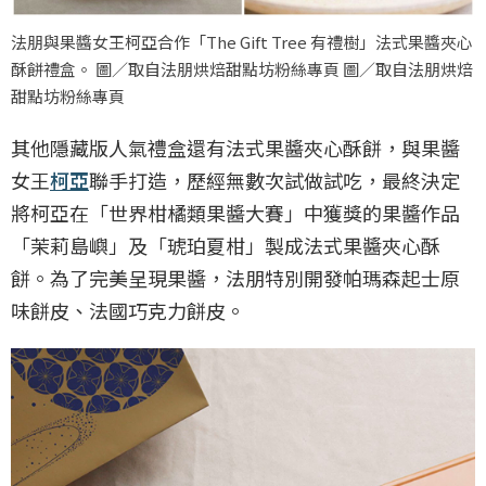
法朋與果醬女王柯亞合作「The Gift Tree 有禮樹」法式果醬夾心
酥餅禮盒。 圖／取自法朋烘焙甜點坊粉絲專頁 圖／取自法朋烘焙
甜點坊粉絲專頁
其他隱藏版人氣禮盒還有法式果醬夾心酥餅，與果醬
女王
柯亞
聯手打造，歷經無數次試做試吃，最終決定
將柯亞在「世界柑橘類果醬大賽」中獲獎的果醬作品
「茉莉島嶼」及「琥珀夏柑」製成法式果醬夾心酥
餅。為了完美呈現果醬，法朋特別開發帕瑪森起士原
味餅皮、法國巧克力餅皮。