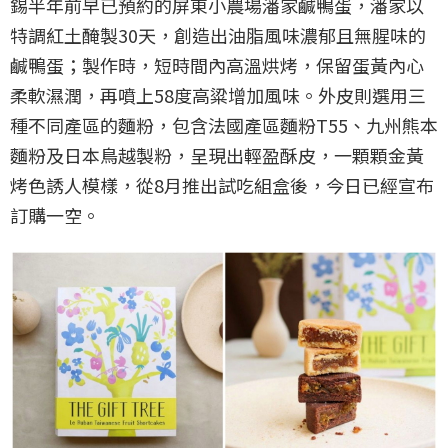
錫半年前早已預約的屏東小農場潘家鹹鴨蛋，潘家以
特調紅土醃製30天，創造出油脂風味濃郁且無腥味的
鹹鴨蛋；製作時，短時間內高溫烘烤，保留蛋黃內心
柔軟濕潤，再噴上58度高粱增加風味。外皮則選用三
種不同產區的麵粉，包含法國產區麵粉T55、九州熊本
麵粉及日本鳥越製粉，呈現出輕盈酥皮，一顆顆金黃
烤色誘人模樣，從8月推出試吃組盒後，今日已經宣布
訂購一空。