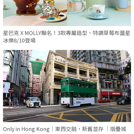
星巴克 X MOLLY聯名！3款專屬造型、特調草莓布蕾星
冰樂8/10登場
Only in Hong Kong｜東西交融，新舊並存 ｜摺疊城