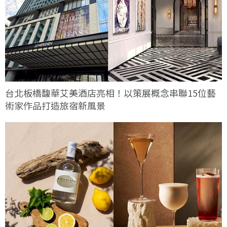
台北板橋馥華艾美酒店亮相！以策展概念串聯15位藝
術家作品打造旅宿新風景