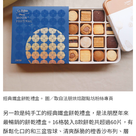
經典鐵盒餅乾禮盒。 圖／取自法朋烘焙甜點坊粉絲專頁
另一款是純手工的經典鐵盒餅乾禮盒，是法朋歷年來
最暢銷的餅乾禮盒。16格裝入8款餅乾共超過60片，有
酥鬆化口的和三盆雪球、清爽酥脆的橙香沙布列、層