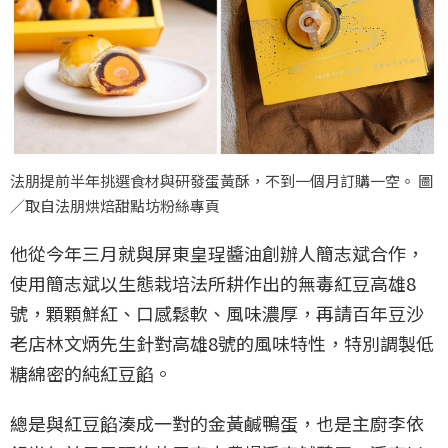
法朋提前半年挑選食材與研發蛋黃酥，不到一個月訂購一空。 圖
／取自法朋烘焙甜點坊粉絲專頁
他從今年三月就與屏東皇珵醬油創辦人簡志斌合作，
使用簡志斌以生態栽培法所耕作出的無毒紅豆高雄8
號，顆顆鮮紅、口感鬆軟、風味濃厚，再請百年豆沙
老店林文炳先生針對高雄8號的風味特性，特別調製低
糖綿密的純紅豆餡。
總是與紅豆餡湊成一對的金黃鹹鴨蛋，也是主廚李依