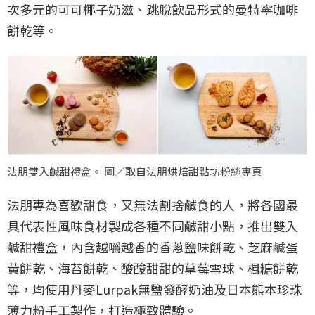
次多元的可可椰子奶滋、跳脫飲品形式的曼特寧咖啡
餅乾等。
法朋雙入鹹甜禮盒。 圖／取自法朋烘焙甜點坊粉絲專頁
法朋專為喜歡甜食，又無法割捨鹹食的人，將各國最
具代表性風味食材製成各種不同鹹甜小點，推出雙入
鹹甜禮盒，內含越嚼越香的香蔥鹽味餅乾、芝麻鹹蛋
黃餅乾、海苔餅乾、酸酸甜甜的草莓雪球、楓糖餅乾
等，均使用丹麥Lurpak無鹽發酵奶油及日本熊本珍珠
薄力粉手工製作，打造極致體驗。