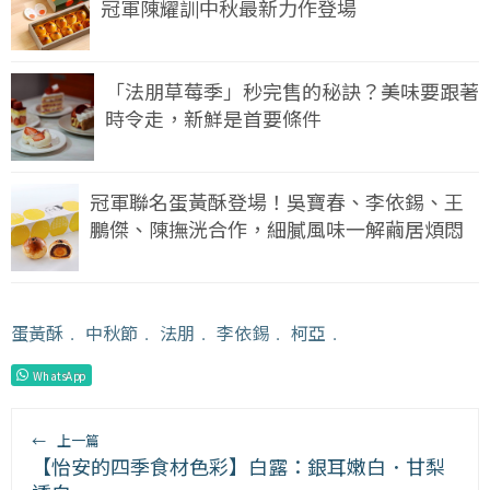
冠軍陳耀訓中秋最新力作登場
「法朋草莓季」秒完售的秘訣？美味要跟著
時令走，新鮮是首要條件
冠軍聯名蛋黃酥登場！吳寶春、李依錫、王
鵬傑、陳撫洸合作，細膩風味一解繭居煩悶
蛋黃酥
﹒
中秋節
﹒
法朋
﹒
李依錫
﹒
柯亞
﹒
WhatsApp
←
上一篇
【怡安的四季食材色彩】白露：銀耳嫩白．甘梨