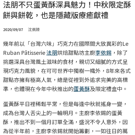
法朋不只蛋黃酥深具魅力！中秋限定酥
餅與餅乾，也是隱藏版療癒獻禮
2020/09/07
沈佩臻
幾年前以「台灣六味」巧克力在國際間大放異彩的Le
Ruban Pâtisserie
法朋
烘焙甜點坊主廚
李依錫
，除了
挑選深具台灣風土滋味的食材，親切又細膩的方式呈
現巧克力風貌，在可可世界中獨樹一幟外，8年來各式
甜點亦擁有極高人氣，總是從裡到外追求完美的高標
準，也體現在今年中秋推出的
蛋黃酥
及限定禮盒中。
蛋黃酥平日裡稀鬆平常，但是每逢中秋就搖身一變，
成為台灣人舌尖上的一輪明月。主廚李依錫的蛋黃
酥，推出不到一個月訂單全滿，盛況不令人意外，因
為從半年前，主廚李依錫就開始籌劃，一如往日的萬