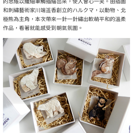
的思維以纖細筆觸描繪出來，使人會心一笑。由插圖
和刺繡藝術家川端遥香創立的ハルクマ，以動物、北
極熊為主角，本次帶來一針一針繡出軟萌平和的溫柔
作品，看著就能感受到朝氣氛圍。