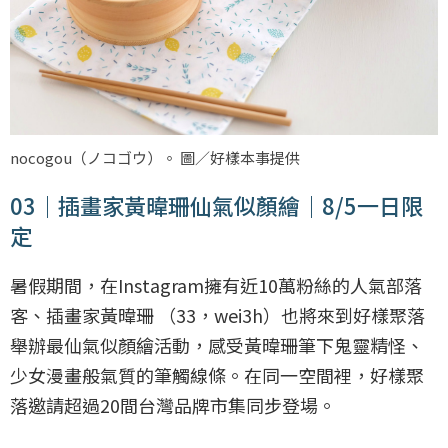
nocogou（ノコゴウ）。 圖／好樣本事提供
03｜插畫家黃暐珊仙氣似顏繪｜8/5一日限
定
暑假期間，在Instagram擁有近10萬粉絲的人氣部落
客、插畫家黃暐珊 （33，wei3h）也將來到好樣聚落
舉辦最仙氣似顏繪活動，感受黃暐珊筆下鬼靈精怪、
少女漫畫般氣質的筆觸線條。在同一空間裡，好樣聚
落邀請超過20間台灣品牌市集同步登場。