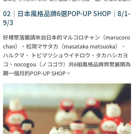
02｜日本風格品牌6選POP-UP SHOP｜8/1-
9/3
好樣聚落邀請來自日本的マルコロチャン（marucoro
chan）、松岡マサタカ（masataka matsuoka）、
ハルクマ、 トビマツショウイチロウ、タカハシカヨ
コ、nocogou（ノコゴウ）共6組風格品牌齊聚展開為
期一個月的POP-UP SHOP。