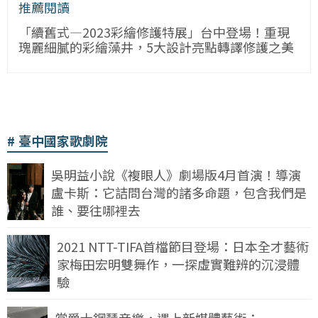
推薦閱讀
「續舊式—2023彩繪修護特展」台中登場！重現
瑰麗細膩的彩繪藻井，5大設計亮點轉譯修護之美
臺中國家歌劇院
吳明益小說《複眼人》劇場版4月首演！導演
盧卡斯：它詰問台灣的諸多命題，包含我們是
誰、要往哪裡去
2021 NTT-TIFA首檔節目登場：日本全才藝術
家梅田宏明雙舞作，一探虛實難辨的沉浸體
驗