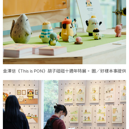
金澤信《This is PON》胡子碰碰十週年特展。 圖／好樣本事提供