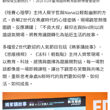
動現場互動熱烈。｜2025 EDit臺灣國際教育創新博覽會提供
《哇賽心理學》主持人蔡宇哲與Nana以輕鬆幽默的方
式，拆解Z世代在焦慮時代的心理密碼，現場觀眾熱情
圍觀、反應踴躍；「不良大叔」蘇仰志與Bird則以詼
諧語氣開場，將教育議題轉化為貼近生活的故事。
多檔受Z世代歡迎的人氣節目包括《媽爹講故事》、
《思維槓桿》、《法科！輕鬆點》主持人齊聚現場，
以教育、科技、感情與選擇為題展開對話，每一場對
談都像是一場即興課程，讓台下觀眾在笑聲與共鳴之
間，重新思考身處AI新時代的我們要如何學、如何
活、如何成長。