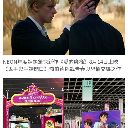
NEON年度話題驚悚新作《愛的魔樣》8月14日上映
《鬼手鬼手請開口》喬伯德挑戰青春與恐懼交纏之作