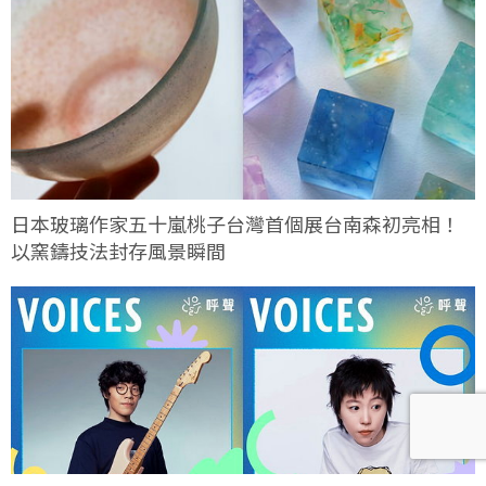
日本玻璃作家五十嵐桃子台灣首個展台南森初亮相！
以窯鑄技法封存風景瞬間