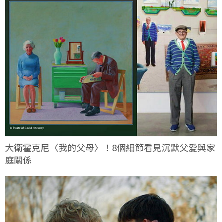
大衛霍克尼〈我的父母〉！8個細節看見沉默父愛與家
庭關係