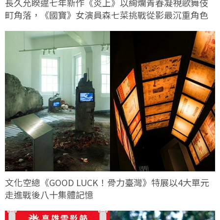
長久允睽違七年新作《炎上》以絢爛青春凝視歌舞伎
町角落，《國寶》女演員森七菜挑戰從影最沉重角色
文化空總《GOOD LUCK！骨力臺灣》特展以4大單元
走進戰後八十集體記憶