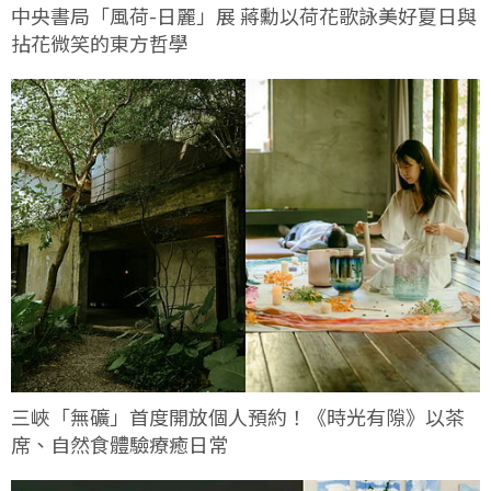
中央書局「風荷-日麗」展 蔣勳以荷花歌詠美好夏日與
拈花微笑的東方哲學
三峽「無礦」首度開放個人預約！《時光有隙》以茶
席、自然食體驗療癒日常