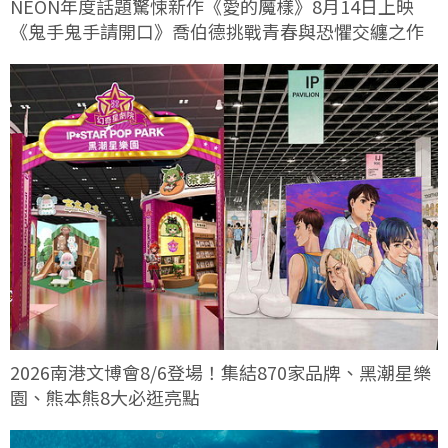
NEON年度話題驚悚新作《愛的魔樣》8月14日上映
《鬼手鬼手請開口》喬伯德挑戰青春與恐懼交纏之作
2026南港文博會8/6登場！集結870家品牌、黑潮星樂
園、熊本熊8大必逛亮點