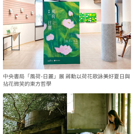
中央書局「風荷-日麗」展 蔣勳以荷花歌詠美好夏日與
拈花微笑的東方哲學