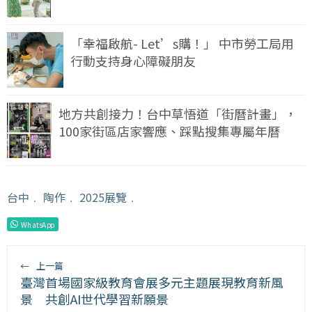
「幸福啟航- Let’s購！」 中市勞工局用
行動支持身心障礙朋友
地方共創接力！台中草悟道「街曆計畫」，
100家街區店家響應、踩點搜集專屬年曆
台中
﹒
陶作
﹒
2025展覽
﹒
WhatsApp
←
上一篇
臺灣首場國家級教育會展多元主題展現教育新風
景 共創AI世代學習新願景