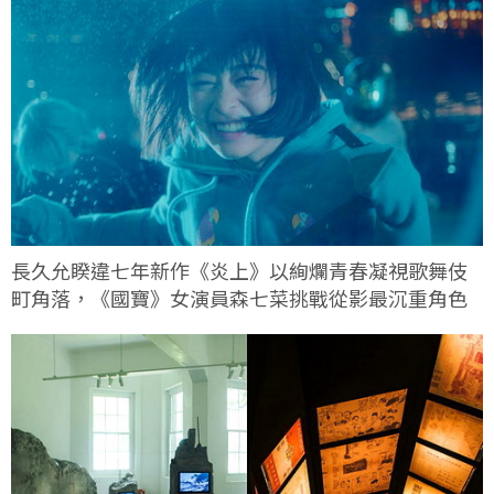
長久允睽違七年新作《炎上》以絢爛青春凝視歌舞伎
町角落，《國寶》女演員森七菜挑戰從影最沉重角色