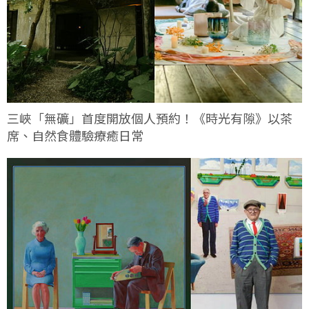
三峽「無礦」首度開放個人預約！《時光有隙》以茶
席、自然食體驗療癒日常