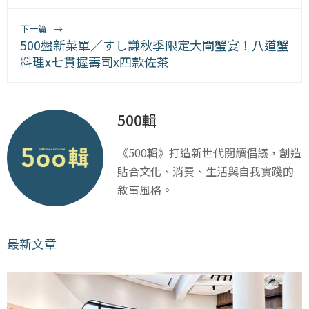
下一篇
→
500盤新菜單／すし謙秋季限定大閘蟹宴！八道蟹
料理x七貫握壽司x四款佐茶
500輯
《500輯》打造新世代閱讀倡議，創造
貼合文化、消費、生活與自我實踐的
敘事風格。
最新文章