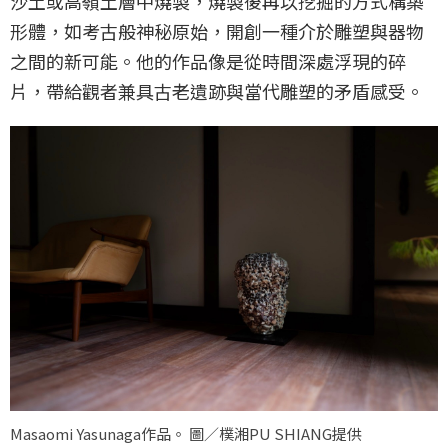
沙土或高嶺土層中燒製，燒製後再以挖掘的方式構築
形體，如考古般神秘原始，開創一種介於雕塑與器物
之間的新可能。他的作品像是從時間深處浮現的碎
片，帶給觀者兼具古老遺跡與當代雕塑的矛盾感受。
Masaomi Yasunaga作品。 圖／樸湘PU SHIANG提供