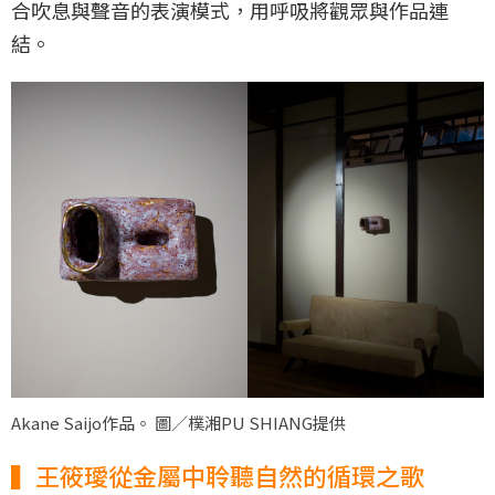
合吹息與聲音的表演模式，用呼吸將觀眾與作品連
結。
Akane Saijo作品。 圖／樸湘PU SHIANG提供
▍王筱璦從金屬中聆聽自然的循環之歌