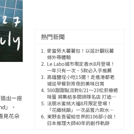
熱門新聞
麥當勞大薯薯包！以設計翻玩薯
條外帶體驗
Le Labo城市限定香水8月登場！
一年只有一次、5款必入手推薦
高雄鹽埕小吃15選！走進港都老
城從早餐到宵夜的美味日常
500甜甜點派對8/21～23松菸療癒
味蕾 將集結多間排隊名店 打造靈
打造出一座
感創意的舞台
法朋水蜜桃大福8月限定登場！
nd」、
「花織桃韻」一次品嘗六款水蜜
看見花朵
桃花果大福
東野圭吾留給世界的106部小說！
日本推理大師40年的創作軌跡