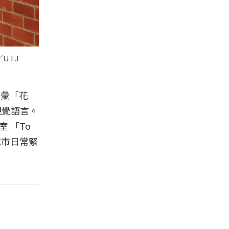
.I.J
語彙「花
視覺語言。
 「To
城市日常緊