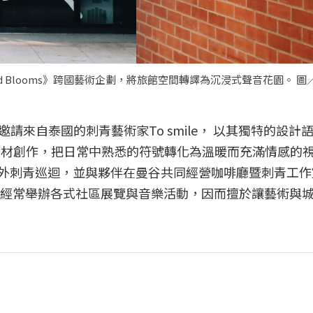
Sound Blooms》跨國藝術企劃，將旅館空間轉譯為沉浸式聲音花園。 圖／U
邀請來自泰國的刺青藝術家To smile， 以其獨特的設計
合媒材創作，把日常中熟悉的符號轉化為溫暖而充滿情感的
行海外刺青巡迴，並與夥伴在曼谷共同經營咖啡廳暨刺青工作室
青委託，也經常舉辦各式社區展覽與音樂活動，因而擅於讓藝術與