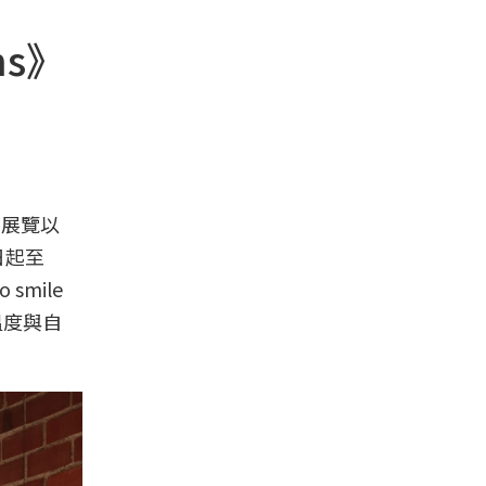
ms》
。展覽以
日起至
smile
溫度與自