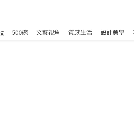
ng
500碗
文藝視角
質感生活
設計美學