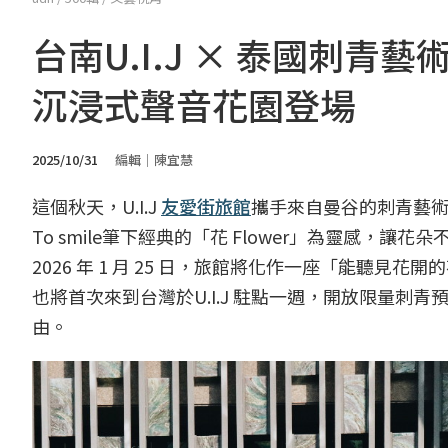
台南U.I.J × 泰國刺青藝術家
沉浸式聲音花園登場
2025/10/31
編輯｜陳宜慧
這個秋天，U.I.J
友愛街旅館
攜手來自曼谷的刺青藝術家 
To smile筆下經典的「花 Flower」為靈感
2026 年 1 月 25 日，旅館將化作一座「能聽見花
也將首次來到台灣於U.I.J 駐點一週，開放限量
由。