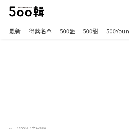
最新
得獎名單
500盤
500甜
500You
udn
/
500輯
/
文藝視角