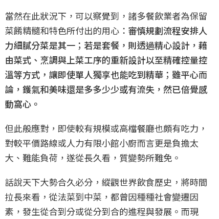
當然在此狀況下，可以察覺到，諸多餐飲業者為保留
菜餚精髓和特色所付出的用心：
審慎規劃流程安排人
力細膩分菜是其一；若是套餐，則透過精心設計，藉
由菜式、烹調與上菜工序的重新設計以至精確控量控
溫等方式，讓即使單人獨享也能吃到精華；雖平心而
論，鑊氣和美味還是多多少少或有流失，然已倍覺感
動窩心。
但此般應對，即使較有規模或高檔餐廳也頗有吃力，
對較平價路線或人力有限小館小廚而言更是負擔太
大、難能負荷，遂從長久看，質變勢所難免。
話說天下大勢合久必分，縱觀世界飲食歷史，將時間
拉長來看，從法菜到中菜，都曾因種種社會變遷因
素，發生從合到分或從分到合的進程與發展。而現