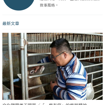
敘事風格。
最新文章
文化觀察者于國華／「一鹿有您」的鹿茸精神