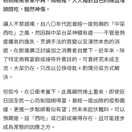
熱熱鬧鬧景象不再，隔板裡，人人獨對自己的碟皿埋
頭悶吃，黯然神傷。
讓人不禁感嘆，自八〇年代起曾經一度勃興的「中菜
西吃」之風，然因與中菜台菜神髓有違──不管是熱
度鑊氣的逸失、烹調手法的質變以至渾然本色的消
逝，在廚壇廣泛討論加之消費者自覺下，近年來，除
了特定商務宴飲或接待外賓目的，可喜終究未成主
流，大菜仍在，只改以公筷母匙＋酌情分菜方式解
決。
但如今，在公衛考量下，此風顯然捲土重來，即使近
日因全民一心防制阻絕得當，曾經一度凶險的疫勢趨
緩，更進一步鬆綁看似有望；然未來起伏難料，可以
預期是，這「西吃」或已蔚成需得存在、且可能逐步
成為常態的因應之方。