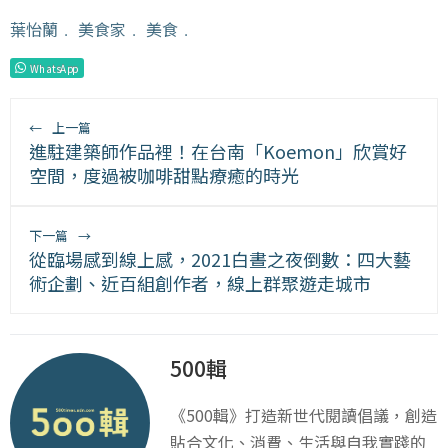
葉怡蘭
﹒
美食家
﹒
美食
﹒
WhatsApp
←
上一篇
進駐建築師作品裡！在台南「Koemon」欣賞好
空間，度過被咖啡甜點療癒的時光
下一篇
→
從臨場感到線上感，2021白晝之夜倒數：四大藝
術企劃、近百組創作者，線上群聚遊走城市
500輯
《500輯》打造新世代閱讀倡議，創造
貼合文化、消費、生活與自我實踐的