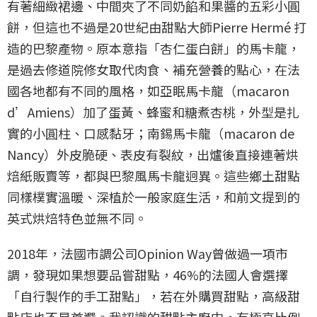
有著細緻裙邊、中間夾了不同奶餡和果醬的五彩小圓
餅，但這也不過是20世紀由甜點大師Pierre Hermé 打
造的巴黎產物。原本意指「杏仁蛋白餅」的馬卡龍，
是過去修道院修女取代肉食、補充營養的點心，在法
國各地都有不同的風格，如亞眠馬卡龍（macaron
d’Amiens）加了蛋黃、蜂蜜和糖煮杏桃，外型是扎
實的小圓柱、口感黏牙；南錫馬卡龍（macaron de
Nancy）外皮脆硬、表皮有裂紋，出爐後直接連著烘
焙紙販賣等，都與巴黎風馬卡龍迥異。這些鄉土甜點
同樣樸實溫暖、深植於一般家庭生活，和前文提到的
英式烘焙特色並無不同。
2018年，法國市調公司Opinion Way曾做過一項市
調，發現如果想要品嘗甜點，46%的法國人會選擇
「自行製作的手工甜點」，若在外購買甜點，高級甜
點店也不是首選。我認識的甜點主廚中，有極高比例