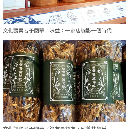
文化觀察者于國華／味益：一家店縮影一個時代
文化觀察者于國華／筍友是益友，部落共榮光