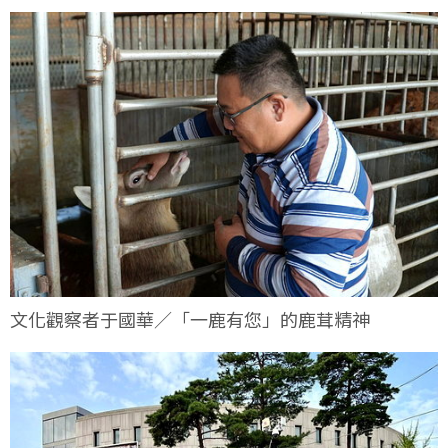
文化觀察者于國華／「一鹿有您」的鹿茸精神