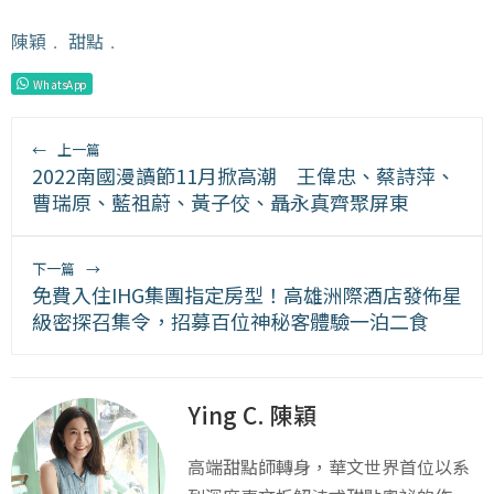
陳穎
﹒
甜點
﹒
WhatsApp
←
上一篇
2022南國漫讀節11月掀高潮 王偉忠、蔡詩萍、
曹瑞原、藍祖蔚、黃子佼、聶永真齊聚屏東
下一篇
→
免費入住IHG集團指定房型！高雄洲際酒店發佈星
級密探召集令，招募百位神秘客體驗一泊二食
Ying C. 陳穎
高端甜點師轉身，華文世界首位以系