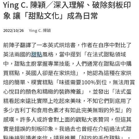
Ying C. 陳穎／深入理解、破除刻板印
象 讓「甜點文化」成為日常
2022/10/26
Ying C. 陳穎
前陣子翻譯了一本英式烘焙書，作者在自序中對比了
英法兩國的
甜點
風格，當中提到「在法式甜點領域
中，甜點主廚掌握專業技能，人們通常在甜點店中購
買糕點，英國人卻是在家烘焙」，她認為這種在家烘
焙的簡單、樸實糕點「味道需要100%到位，無法用賞
心悅目的顏色和精緻的裝飾掩蓋」，並發出「法式蛋
糕看起來遠比實際上吃起來美味，不知它們到底用了
多少吉利丁和食用色素才有如此完美無瑕的外型」的
感嘆。許多人或許會對上面的觀點大表贊同，但這其
實是錯誤的刻板印象。我過去也曾經在介紹過法式甜
點後接到讀者來信，請我推薦「好吃的手作甜點」，