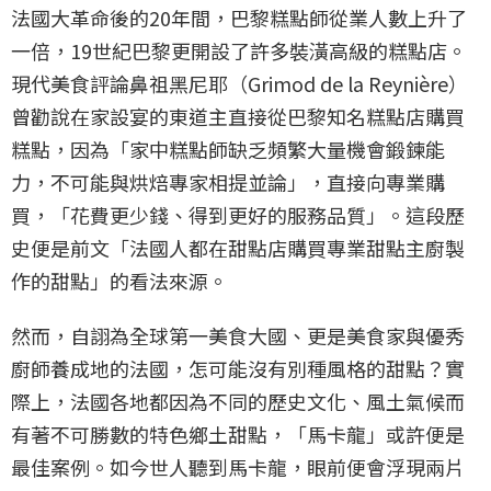
法國大革命後的20年間，巴黎糕點師從業人數上升了
一倍，19世紀巴黎更開設了許多裝潢高級的糕點店。
現代美食評論鼻祖黑尼耶（Grimod de la Reynière）
曾勸說在家設宴的東道主直接從巴黎知名糕點店購買
糕點，因為「家中糕點師缺乏頻繁大量機會鍛鍊能
力，不可能與烘焙專家相提並論」，直接向專業購
買，「花費更少錢、得到更好的服務品質」。這段歷
史便是前文「法國人都在甜點店購買專業甜點主廚製
作的甜點」的看法來源。
然而，自詡為全球第一美食大國、更是美食家與優秀
廚師養成地的法國，怎可能沒有別種風格的甜點？實
際上，法國各地都因為不同的歷史文化、風土氣候而
有著不可勝數的特色鄉土甜點，「馬卡龍」或許便是
最佳案例。如今世人聽到馬卡龍，眼前便會浮現兩片