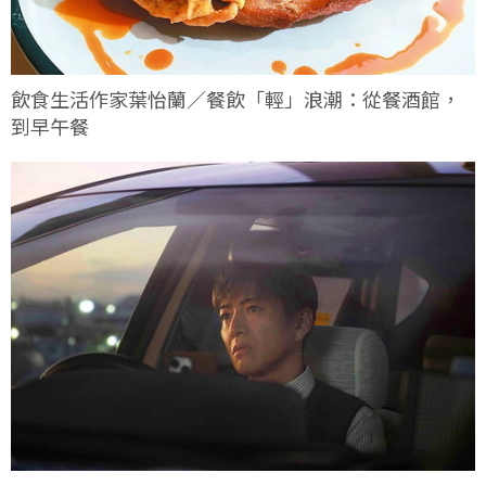
飲食生活作家葉怡蘭／餐飲「輕」浪潮：從餐酒館，
到早午餐