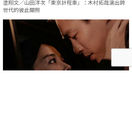
塗翔文／山田洋次「東京計程車」：木村拓哉演出跨
世代的彼此關照
雀雀／「人浮於愛」：一語道盡愛是「什麼都沒有」
的真實本質