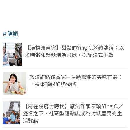
陳穎
【漬物讀書會】甜點師Ying C.╳蘋婆漬：以
米糕粥和黑糖糕為靈感，搭配法式手藝
旅法甜點鑑賞家—陳穎驚艷的美味首選：
「福樂頂級鮮奶優酪」
【寫在後疫情時代】旅法作家陳穎 Ying C.／
疫情之下，社區型甜點店成為封城居民的生
活慰藉