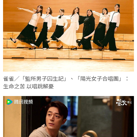
雀雀／「監所男子囚生記」、「陽光女子合唱團」：
生命之苦 以唱跳解憂