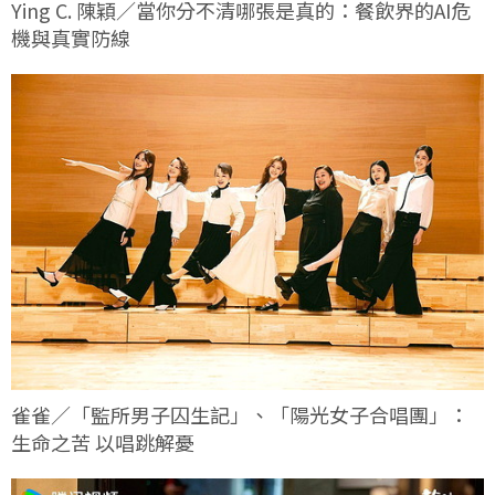
Ying C. 陳穎／當你分不清哪張是真的：餐飲界的AI危
機與真實防線
雀雀／「監所男子囚生記」、「陽光女子合唱團」：
生命之苦 以唱跳解憂