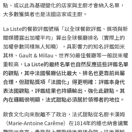
點、或以此為基礎變化的店家與主廚才會納入名單，
大多數獲獎者也是法國店家或主廚。
La Liste的餐飲評鑑號稱「以全球餐飲評鑑、獎項與新
聞媒體露出加權平均」算出全球餐廳排名（實際上的
加權參數同樣無人知曉），具影響力的知名評鑑如米
其林、Gault & Millau、世界50最佳餐廳等一般說來權
重較高，
La Liste的最終名單也自然反應這些評鑑名單
的觀點，其中法國餐廳佔比最大、排名也更靠前尚屬
合理，但甜點獎項「法國化」得更明確：評鑑本身代
表法國觀點，評鑑結果也持續輸出、強化此觀點。其
內在邏輯很明顯，法式甜點必須居於領導者的地位。
飲食文化向來脫離不了政治，法式甜點從名廚卡漢姆
（Marie-Antoine Carême）在1814年的維也納會議驚
艷歐洲皇室、貴族與上層階級後席捲全歐，往後更輸