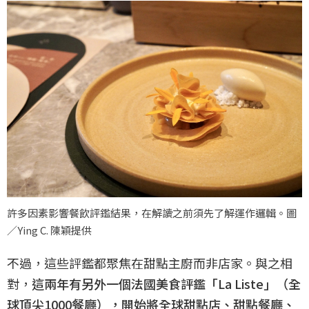
許多因素影響餐飲評鑑結果，在解讀之前須先了解運作邏輯。圖
／Ying C. 陳穎提供
不過，這些評鑑都聚焦在甜點主廚而非店家。與之相
對，
這兩年有另外一個法國美食評鑑「La Liste」（全
球頂尖1000餐廳），開始將全球甜點店、甜點餐廳、