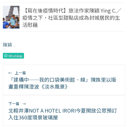
【寫在後疫情時代】旅法作家陳穎 Ying C.／
疫情之下，社區型甜點店成為封城居民的生
活慰藉
陳穎
﹒
WhatsApp
←
上一篇
「建構中──我的口袋美術館．線」陳姝里以版
畫重釋陳澄波《淡水風景》
下一篇
→
北輕井澤NOT A HOTEL IRORI今夏開放公眾預訂
入住360度環景玻璃屋