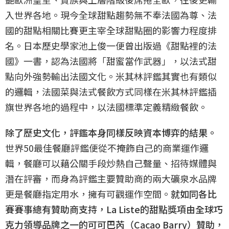
入世界各地。現今全球甜點趨勢無不奉法國為尊、法
國的甜點相關比賽更主宰全球甜點圈的影響力程度排
名。日本歷史學家池上俊一便曾出版過《甜點裡的法
國》一書，認為法國將「甜蜜當作武器」，以法式甜
點向外強勢輸出法國文化。米其林評鑑其實也有類似
的邏輯，法國菜與法式餐飲方式同樣在米其林評鑑插
旗世界各地的過程中，以法國標準定義精緻餐飲。
除了歷史文化，評鑑本身同樣反映資本博弈的結果。
世界50最佳餐廳評鑑便從不掩飾自己的商業運作邏
輯，餐廳可以藉公關手段炒熱自己聲量、招待媒體與
潛在評審，而身為評鑑主要贊助商的兩大礦泉水品牌
更是餐廳指定用水，擁有可觀運作空間。
就如同各比
賽賽事總有贊助商支持，La Liste的甜點獎項由全球巧
克力領導品牌之一的可可巴芮（Cacao Barry）贊助，