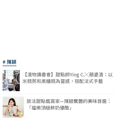
陳穎
【漬物讀書會】甜點師Ying C.╳蘋婆漬：以
米糕粥和黑糖糕為靈感，搭配法式手藝
旅法甜點鑑賞家—陳穎驚艷的美味首選：
「福樂頂級鮮奶優酪」