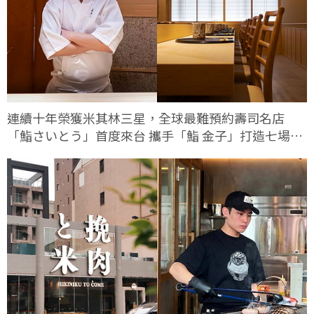
連續十年榮獲米其林三星，全球最難預約壽司名店
「鮨さいとう」首度來台 攜手「鮨 金子」打造七場限
定客座餐會