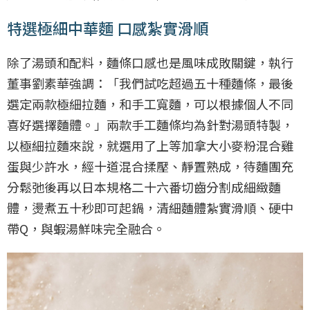
特選極細中華麵 口感紮實滑順
除了湯頭和配料，麵條口感也是風味成敗關鍵，執行
董事劉素華強調：「我們試吃超過五十種麵條，最後
選定兩款極細拉麵，和手工寬麵，可以根據個人不同
喜好選擇麵體。」兩款手工麵條均為針對湯頭特製，
以極細拉麵來說，就選用了上等加拿大小麥粉混合雞
蛋與少許水，經十道混合揉壓、靜置熟成，待麵團充
分鬆弛後再以日本規格二十六番切齒分割成細緻麵
體，燙煮五十秒即可起鍋，清細麵體紮實滑順、硬中
帶Q，與蝦湯鮮味完全融合。