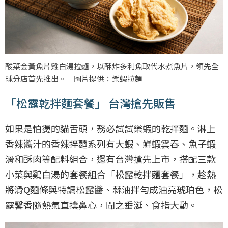
酸菜金黃魚片雞白湯拉麵，以酥炸多利魚取代水煮魚片，領先全
球分店首先推出。｜圖片提供：樂蝦拉麵
「松露乾拌麵套餐」 台灣搶先販售
如果是怕燙的貓舌頭，務必試試樂蝦的乾拌麵。淋上
香辣醬汁的香辣拌麵系列有大蝦、鮮蝦雲吞、魚子蝦
滑和酥肉等配料組合，還有台灣搶先上市，搭配三款
小菜與鷄白湯的套餐組合「松露乾拌麵套餐」，趁熱
將滑Q麵條與特調松露醬、蒜油拌勻成油亮琥珀色，松
露馨香隨熱氣直撲鼻心，聞之垂涎、食指大動。