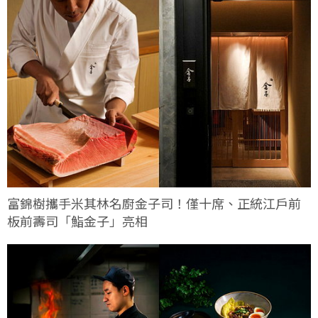
富錦樹攜手米其林名廚金子司！僅十席、正統江戶前
板前壽司「鮨金子」亮相