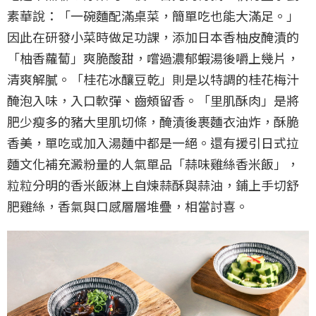
素華說：「一碗麵配滿桌菜，簡單吃也能大滿足。」
因此在研發小菜時做足功課，添加日本香柚皮醃漬的
「柚香蘿蔔」爽脆酸甜，嚐過濃郁蝦湯後嚼上幾片，
清爽解膩。「桂花冰釀豆乾」則是以特調的桂花梅汁
醃泡入味，入口軟彈、齒頰留香。「里肌酥肉」是將
肥少瘦多的豬大里肌切條，醃漬後裹麵衣油炸，酥脆
香美，單吃或加入湯麵中都是一絕。還有援引日式拉
麵文化補充澱粉量的人氣單品「蒜味雞絲香米飯」，
粒粒分明的香米飯淋上自煉蒜酥與蒜油，鋪上手切舒
肥雞絲，香氣與口感層層堆疊，相當討喜。