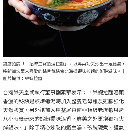
鎮店招牌「「招牌三寶蝦湯拉麵」，以粵菜功夫炒出十足鑊氣，
將新加坡華人喜愛的鍋香氣結合北海道蝦味拉麵的鮮醇滋味。｜
圖片提供：樂蝦拉麵
台灣樂天皇朝執行董事劉素華表示：「樂蝦拉麵湯頭
香濃的秘訣是熬煉蝦湯時加入整隻老母雞及雞腳強化
天然膠質，另外還加入用整尾東南亞頂級老虎蝦烘烤
八小時後研磨的蝦粉提味添香，鮮美之外更增獨特火
烤韻味。」除了精心煉製的蝦皇湯，碗碗現煮、鑊氣