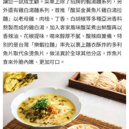
讓您一試成主顧。菜單上除了招牌的蝦湯麵系列，另
外還有雞白湯麵系列，首推「酸菜金黃魚片雞白湯拉
麵」以老母雞、肉桂、丁香、白胡椒等多種亞洲香料
熬製而成的雞白湯，加入客家風味酸菜煮出鮮酸再以
香辣油、花椒提味，喝來醇厚不膩、酸辣麻兼備，特
別的是台灣「樂蝦拉麵」率先以裹上麵衣酥炸的多利
魚片取代汆燙魚片，做法異於全球其他分店，炸魚片
食來外脆內嫩、更加可口。