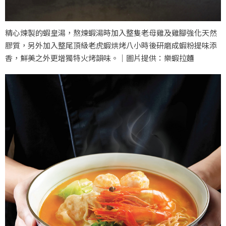
精心煉製的蝦皇湯，熬煉蝦湯時加入整隻老母雞及雞腳強化天然
膠質，另外加入整尾頂級老虎蝦烘烤八小時後研磨成蝦粉提味添
香，鮮美之外更增獨特火烤韻味。｜圖片提供：樂蝦拉麵