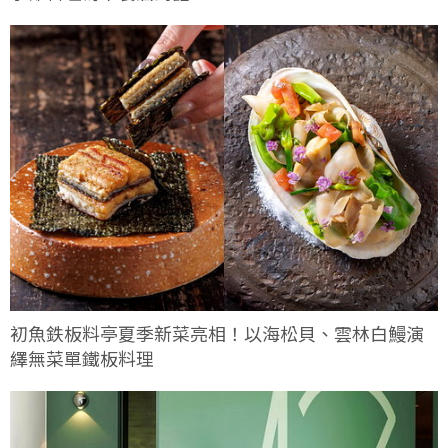
初魚鉄板料亭夏季新菜亮相！以海松貝、雲林白鰻演
繹無菜單鐵板料理