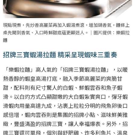
現點現煮，先炒香高麗菜再加入蝦湯煮滾，增加鍋香氣，麵條上
桌先聞到香氣、入口時鮮甜底蘊更顯迷人。｜圖片提供：樂蝦拉
麵
招牌三寶蝦湯拉麵 精采呈現蝦味三重奏
「樂蝦拉麵」高人氣的「招牌三寶蝦湯拉麵」，以暖
熱香醇的蝦皇高湯打底，融入季節高麗菜的爽脆甘
甜，配料則有尺寸驚人的白蝦、鮮蝦雲吞和魚子蝦
滑。以白灼方式凸顯甜嫩的大白蝦紮實爽口，彈牙蝦
滑蝦肉用量高達九成，沾裹上粒粒分明的飛魚卵後口
感倍增，蝦肉雲吞則是集團的招牌小點、滋味鮮美雅
緻，豐盛滿盈的招牌三寶，讓人幸福爆表。另外，招
牌三寶還可單飛，個別與舒肥雞、炸多利魚片、溫泉