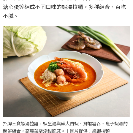
溏心蛋等組成不同口味的蝦湯拉麵，多種組合、百吃
不膩。
招牌三寶蝦湯拉麵，蝦皇湯與碩大白蝦、鮮蝦雲吞、魚子蝦滑的
超鮮組合，高麗菜增添甜脆感。｜圖片提供：樂蝦拉麵