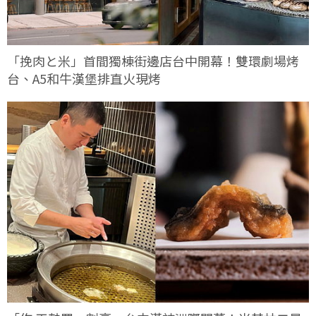
「挽肉と米」首間獨棟街邊店台中開幕！雙環劇場烤
台、A5和牛漢堡排直火現烤