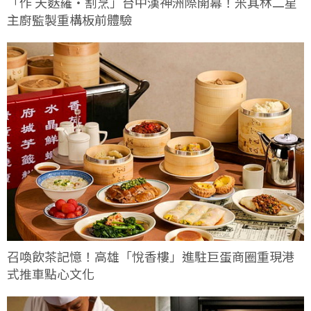
「作 天麩羅・割烹」台中漢神洲際開幕！米其林二星
主廚監製重構板前體驗
召喚飲茶記憶！高雄「悅香樓」進駐巨蛋商圈重現港
式推車點心文化