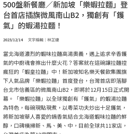
500盤新餐廳／新加坡「樂蝦拉麵」登
台首店插旗微風南山B2，獨創有「鑊
氣」的蝦湯拉麵！
2023/12/14
文字編輯｜林芷婕
當北海道濃烈的蝦味拉麵高湯奧義，遇上追求辛香鑊
氣的中廚魂會擦出什麼火花？答案就在這碗讓拉麵控
瘋狂的「蝦皇拉麵」中！新加坡知名樂天餐飲集團旗
下人氣品牌「樂蝦拉麵」首度登台，台灣首店即落腳
台北市信義區的微風南山B2，即將於12月15日正式開
幕。「樂蝦拉麵」以全球獨創有「鑊氣」的蝦湯拉麵
為特色，每碗現點現煮，以粵菜功夫炒出十足鑊氣，
將新加坡華人喜愛的鍋香氣結合北海道蝦味拉麵的鮮
醇，口碑橫掃新、馬、美、中，目前全球共11家店，