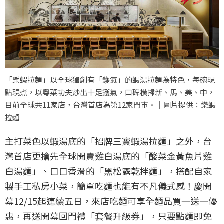
「樂蝦拉麵」以全球獨創有「鑊氣」的蝦湯拉麵為特色，每碗現
點現煮，以粵菜功夫炒出十足鑊氣，口碑橫掃新、馬、美、中，
目前全球共11家店，台灣首店為第12家門市。｜圖片提供：樂蝦
拉麵
主打菜色以蝦湯底的「招牌三寶蝦湯拉麵」之外，台
灣首店更搶先全球開賣雞白湯底的「酸菜金黃魚片雞
白湯麵」、口口香滑的「黑松露乾拌麵」，搭配自家
製手工私房小菜，簡單吃麵也能有不凡儀式感！慶開
幕12/15起連續五日，來店吃麵可享全麵品買一送一優
惠，再送開幕回門禮「套餐升級券」，只要點麵即免