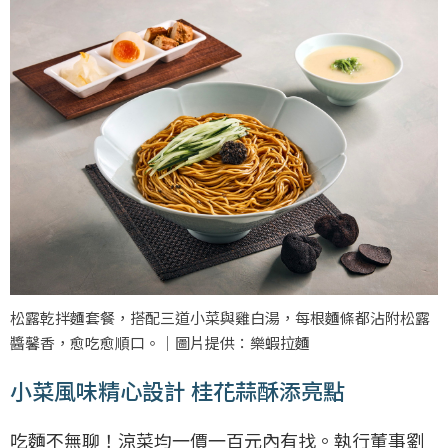
松露乾拌麵套餐，搭配三道小菜與雞白湯，每根麵條都沾附松露
醬馨香，愈吃愈順口。｜圖片提供：樂蝦拉麵
小菜風味精心設計 桂花蒜酥添亮點
吃麵不無聊！涼菜均一價一百元內有找。執行董事劉