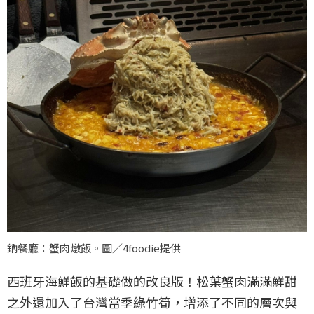
鈉餐廳：蟹肉燉飯。圖／4foodie提供
西班牙海鮮飯的基礎做的改良版！松葉蟹肉滿滿鮮甜
之外還加入了台灣當季綠竹筍，增添了不同的層次與