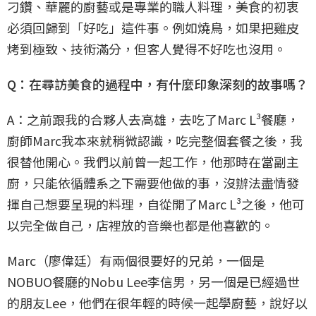
刁鑽、華麗的廚藝或是專業的職人料理，美食的初衷
必須回歸到「好吃」這件事。例如燒鳥，如果把雞皮
烤到極致、技術滿分，但客人覺得不好吃也沒用。
Q：在尋訪美食的過程中，有什麼印象深刻的故事嗎？
A：之前跟我的合夥人去高雄，去吃了Marc L³餐廳，
廚師Marc我本來就稍微認識，吃完整個套餐之後，我
很替他開心。我們以前曾一起工作，他那時在當副主
廚，只能依循體系之下需要他做的事，沒辦法盡情發
揮自己想要呈現的料理，自從開了Marc L³之後，他可
以完全做自己，店裡放的音樂也都是他喜歡的。
Marc（廖偉廷）有兩個很要好的兄弟，一個是
NOBUO餐廳的Nobu Lee李信男，另一個是已經過世
的朋友Lee，他們在很年輕的時候一起學廚藝，說好以