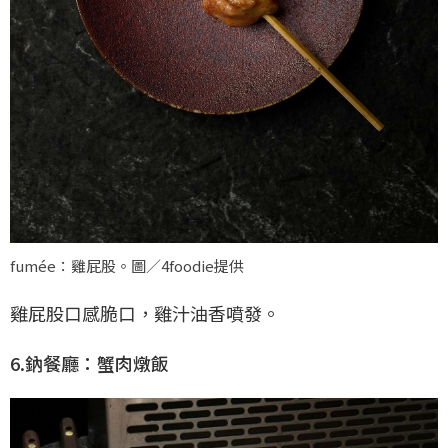
fumée：雞屁股。圖／4foodie提供
雞屁股口感脆口，雞汁油香噴發。
6.鈉餐廳：蟹肉燉飯