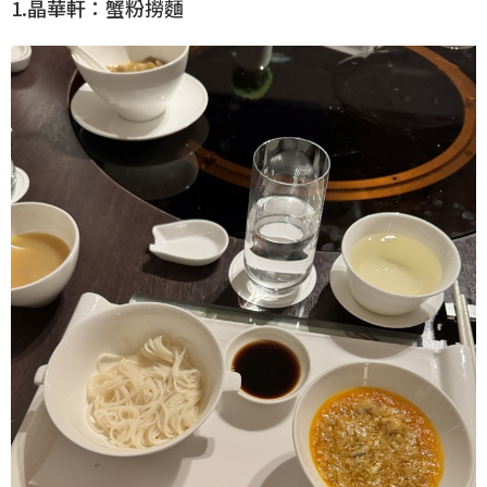
1.晶華軒：蟹粉撈麵