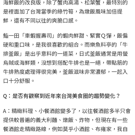
海鮮飯的改良版，除了蟹肉高湯、松葉蟹，最特別的
是裡面加了台灣當季的綠竹筍，為燉飯風味加倍提
鮮，還有不同以往的爽脆口感。
鮨一田「車蝦握壽司」的蝦肉鮮甜、緊實Ｑ彈，飯偏
硬和重口味，是我很喜歡的組合。而樂魚料亭的「牛
排釜飯」是出乎意料的一道菜，日式釜飯通常是用螢
烏賊或海鮮類，沒想到搭配牛排也是一絕，帶點筋的
牛排熟度處理得很完美，釜飯滋味非常濃郁，一起入
口十分舒服。
Q：是否有觀察到近年來台灣美食圈的趨勢變化？
A：精緻料理、小餐酒館變多了，以往餐酒館多半只會
提供較普遍的義大利麵、燉飯、炸物，但現在有一些
餐酒館走精緻路線，例如莫乎小酒館、布雍家，我自