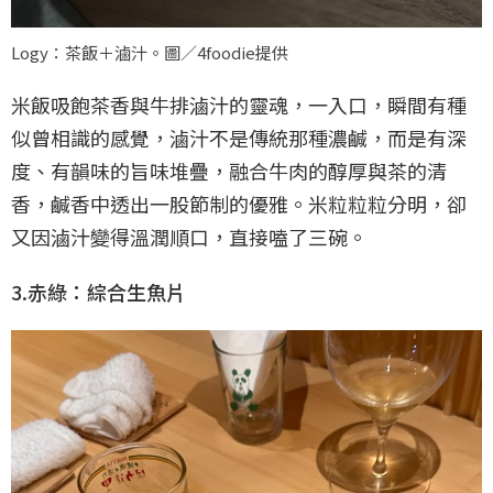
Logy：茶飯＋滷汁。圖／4foodie提供
米飯吸飽茶香與牛排滷汁的靈魂，一入口，瞬間有種
似曾相識的感覺，滷汁不是傳統那種濃鹹，而是有深
度、有韻味的旨味堆疊，融合牛肉的醇厚與茶的清
香，鹹香中透出一股節制的優雅。米粒粒粒分明，卻
又因滷汁變得溫潤順口，直接嗑了三碗。
3.赤綠：綜合生魚片