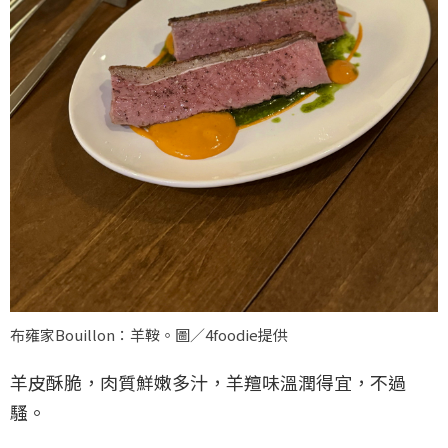
布雍家Bouillon：羊鞍。圖／4foodie提供
羊皮酥脆，肉質鮮嫩多汁，羊羶味溫潤得宜，不過
騷。