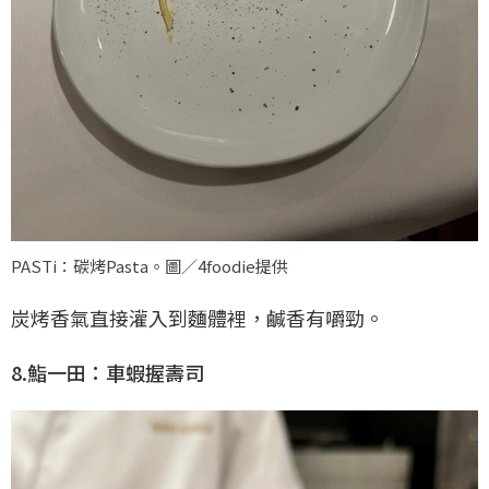
PASTi：碳烤Pasta。圖／4foodie提供
炭烤香氣直接灌入到麵體裡，鹹香有嚼勁。
8.鮨一田：車蝦握壽司