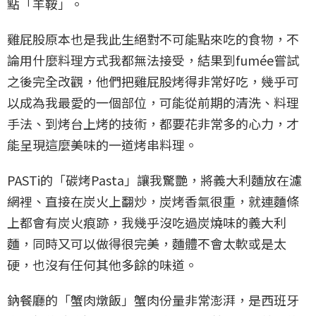
點「羊鞍」。
雞屁股原本也是我此生絕對不可能點來吃的食物，不
論用什麼料理方式我都無法接受，結果到fumée嘗試
之後完全改觀，他們把雞屁股烤得非常好吃，幾乎可
以成為我最愛的一個部位，可能從前期的清洗、料理
手法、到烤台上烤的技術，都要花非常多的心力，才
能呈現這麼美味的一道烤串料理。
PASTi的「碳烤Pasta」讓我驚艷，將義大利麵放在濾
網裡、直接在炭火上翻炒，炭烤香氣很重，就連麵條
上都會有炭火痕跡，我幾乎沒吃過炭燒味的義大利
麵，同時又可以做得很完美，麵體不會太軟或是太
硬，也沒有任何其他多餘的味道。
鈉餐廳的「蟹肉燉飯」蟹肉份量非常澎湃，是西班牙