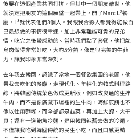
後要在這個產業共同打拼，但其中一個朋友離世，他
就決定把朋友的這個願望一起帶上，開了Marc L³餐
廳，L³就代表他們3個人。我跟我合夥人都覺得能做自
己最想做的事情很幸運，加上非常難能可貴的兄弟
情，吃完之後蠻感動的。當時我們點了套餐，他把鴕
鳥肉做得非常好吃，大約5分熟，像是很完美的牛菲
力，讓我印象非常深刻。
去年我去韓國，認識了當地一個餐飲集團的老闆，他
帶我去吃他的餐廳，走現代化、年輕化的韓式料理路
線，將韓國傳統菜色做成更新版，例如改良過的生拌
牛肉，而不是像廣藏市場裡的生牛肉，海鮮煎餅也不
像以往用麵糊，而全部都是韭菜，再加上大蝦、大干
貝；還有一道鮑魚冷麵，是用韓國辣醬去做的冷麵，
不僅讓我吃到韓國傳統的民生小吃，而且口感更精