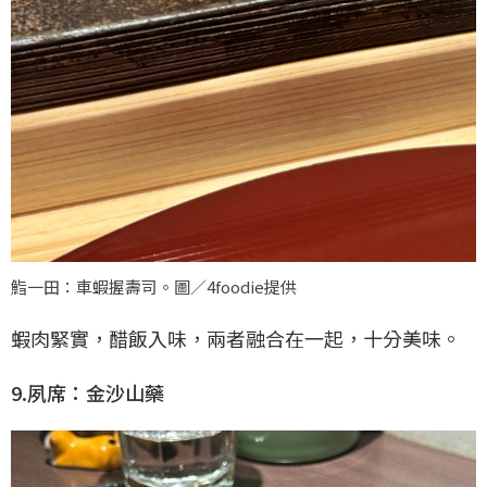
鮨一田：車蝦握壽司。圖／4foodie提供
蝦肉緊實，醋飯入味，兩者融合在一起，十分美味。
9.夙席：金沙山藥