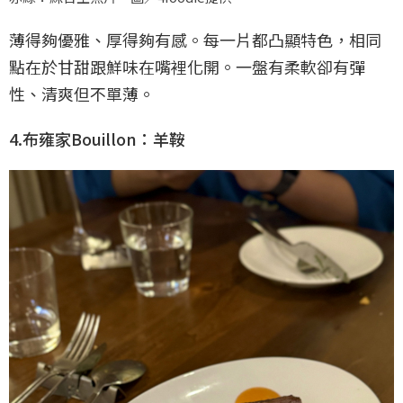
薄得夠優雅、厚得夠有感。每一片都凸顯特色，相同
點在於甘甜跟鮮味在嘴裡化開。一盤有柔軟卻有彈
性、清爽但不單薄。
4.布雍家Bouillon：羊鞍