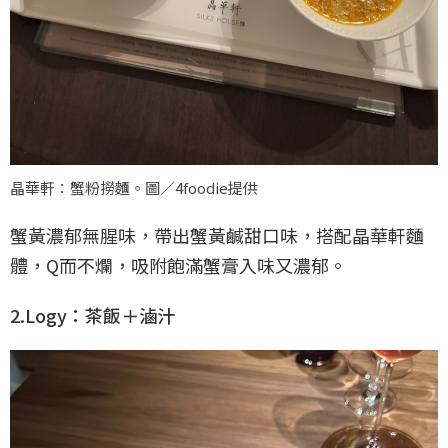
晶華軒：蟹粉撈麵。圖／4foodie提供
蟹黃濃郁無腥味，帶出蟹黃鹹甜口味，搭配晶華軒麵
體，Q而不爛，吸附飽滿蟹膏入味又濃郁。
2.Logy：茶飯＋滷汁