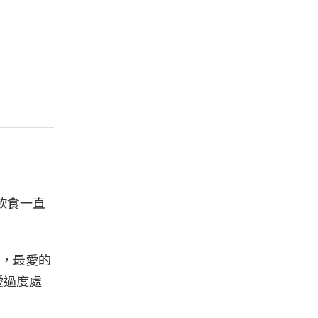
飲食一直
，最愛的
不愛過度處