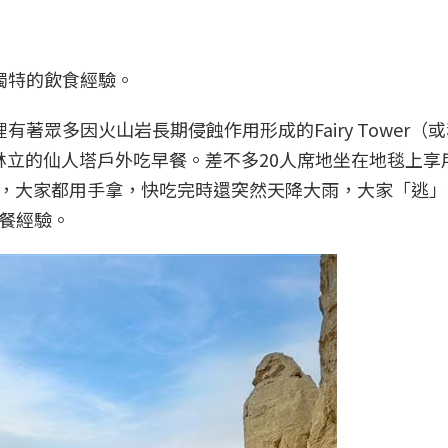
獨特的飲食經驗。
有著眾多因火山岩長期侵蝕作用形成的Fairy Tower（或稱F
柱林立的仙人塔戶外吃早餐。差不多20人席地坐在地毯上享
這些，大家都用手拿，快吃完時還突然天降大雨，大家「逃
餐經驗。