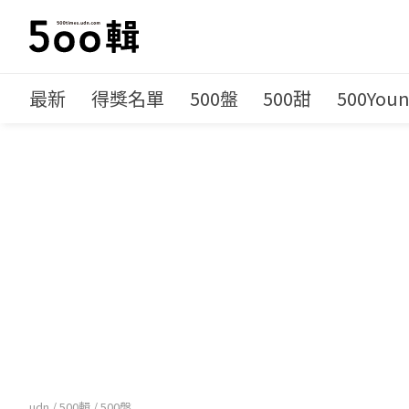
最新
得獎名單
500盤
500甜
500You
udn
/
500輯
/
500盤