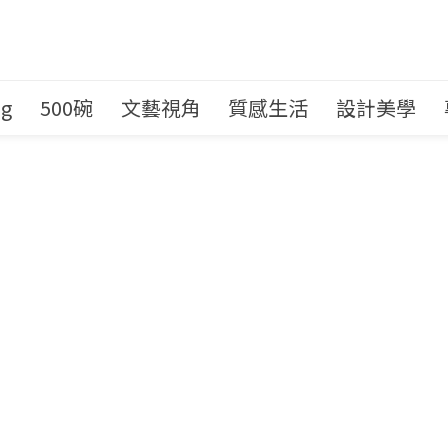
ng
500碗
文藝視角
質感生活
設計美學