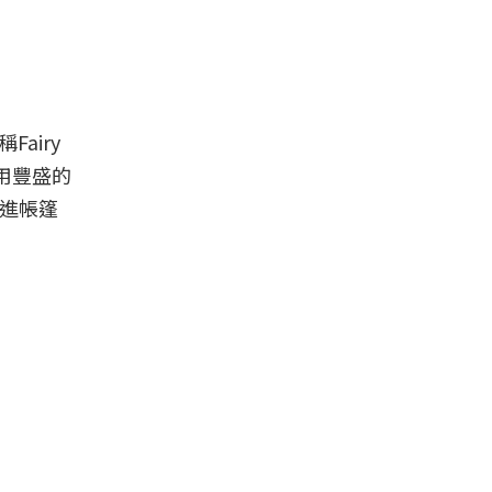
airy
用豐盛的
」進帳篷