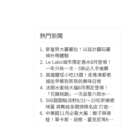
熱門新聞
麥當勞大薯薯包！以設計翻玩薯
條外帶體驗
Le Labo城市限定香水8月登場！
一年只有一次、5款必入手推薦
高雄鹽埕小吃15選！走進港都老
城從早餐到宵夜的美味日常
法朋水蜜桃大福8月限定登場！
「花織桃韻」一次品嘗六款水蜜
桃花果大福
500甜甜點派對8/21～23松菸療癒
味蕾 將集結多間排隊名店 打造靈
感創意的舞台
中美館11月必看大展：蠍子與青
蛙！畢卡索、培根、霍克尼等66
件國巨典藏亮相