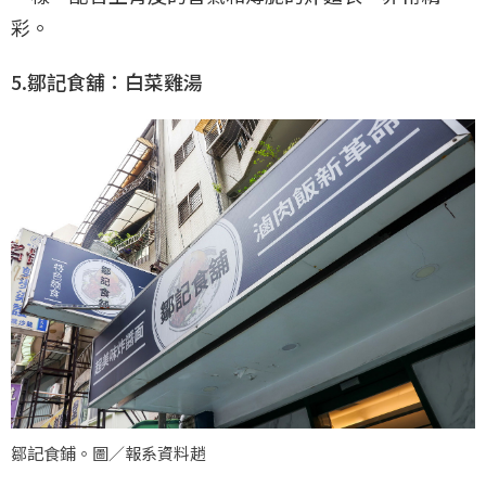
彩。
5.鄒記食舖：白菜雞湯
鄒記食鋪。圖／報系資料趙