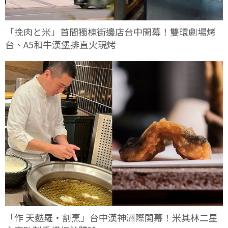
「挽肉と米」首間獨棟街邊店台中開幕！雙環劇場烤
台、A5和牛漢堡排直火現烤
「作 天麩羅・割烹」台中漢神洲際開幕！米其林二星