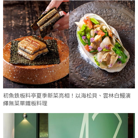
初魚鉄板料亭夏季新菜亮相！以海松貝、雲林白鰻演
繹無菜單鐵板料理