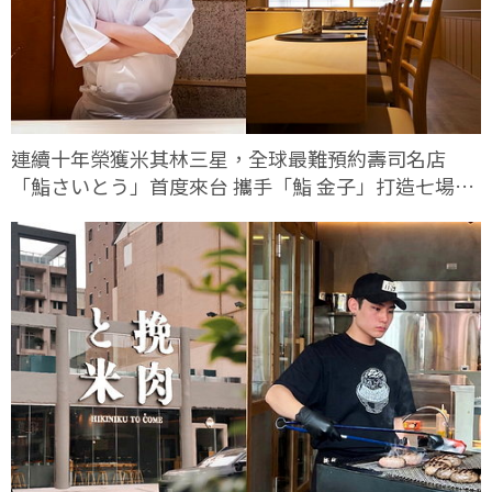
連續十年榮獲米其林三星，全球最難預約壽司名店
「鮨さいとう」首度來台 攜手「鮨 金子」打造七場限
定客座餐會