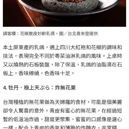
請客樓：花椒脆皮妙齡乳鴿。圖／台北喜來登提供
本土屏東產的乳鴿，遇上四川大紅袍和花椒的調味和
技法，表現完全不同於粵菜油淋乳鴿的風味。上桌時
又以燒熱的石板裝盤，除了保溫，乳鴿的油脂滴在石
板上，香味繚繞，色香味十足。
4. 牡丹．極上天ぷら：炸無花果
台灣種植的無花果做為天婦羅的食材，可能是個美麗
卻令人驚喜的意外。青皮有蜜心的無花果，在經過短
暫的低溫油炸過，甜度更聚集，蜜蜜的口感像是溏心
一樣，配合上青皮的香氣和薄脆的炸麵衣，非常精