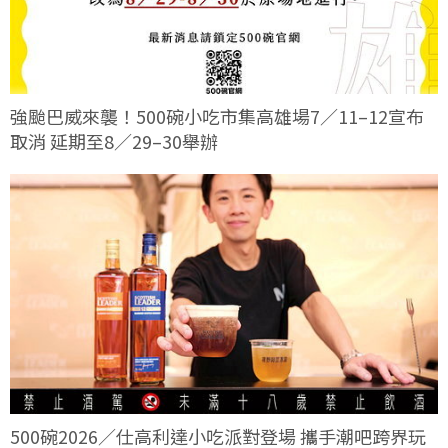
強颱巴威來襲！500碗小吃市集高雄場7／11–12宣布
取消 延期至8／29–30舉辦
500碗2026／仕高利達小吃派對登場 攜手潮吧跨界玩