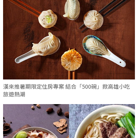
漢來推暑期限定住房專案 結合「500碗」掀高雄小吃
旅遊熱潮