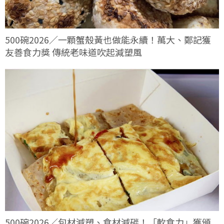
500碗2026／一顆蟹殼黃也做能永續！萬大、鄭記獲
友善食力獎 傳統老味道吹起減塑風
500碗2026／包材減塑、食材減碳！「軟食力」獲頒