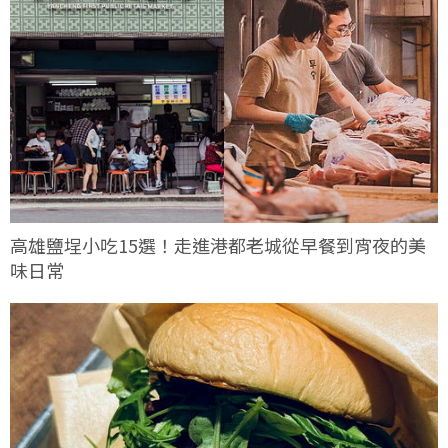
高雄鹽埕小吃15選！走進港都老城從早餐到宵夜的美
味日常