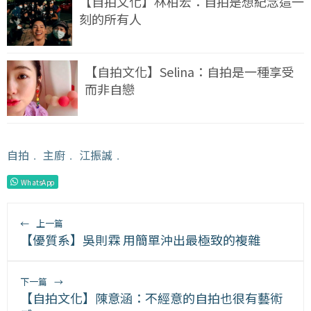
【自拍文化】林柏宏：自拍是想紀念這一
刻的所有人
【自拍文化】Selina：自拍是一種享受
而非自戀
自拍
﹒
主廚
﹒
江振誠
﹒
WhatsApp
←
上一篇
【優質系】吳則霖 用簡單沖出最極致的複雜
下一篇
→
【自拍文化】陳意涵：不經意的自拍也很有藝術