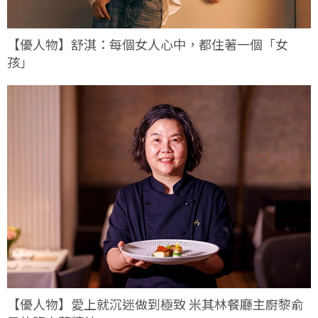
【優人物】舒淇：每個女人心中，都住著一個「女
孩」
【優人物】愛上就沉迷做到極致 米其林餐廳主廚黎俞