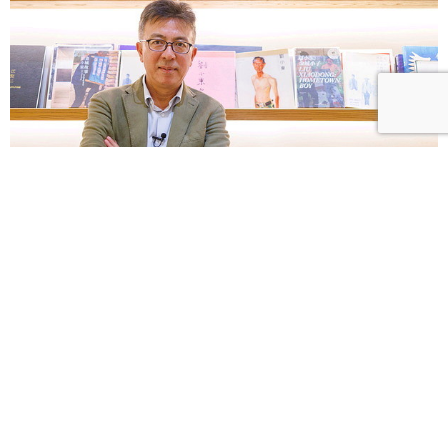
【優人物】以畫筆紀錄時代 大陸畫家劉小東筆下的媽
祖遶境