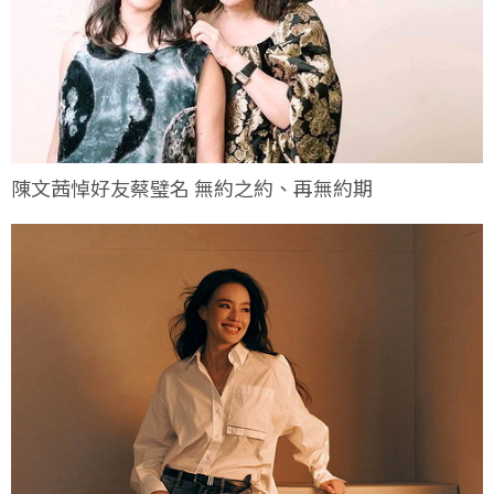
陳文茜悼好友蔡璧名 無約之約、再無約期