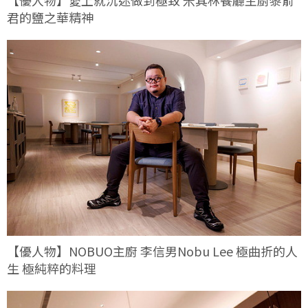
【優人物】愛上就沉迷做到極致 米其林餐廳主廚黎俞
君的鹽之華精神
【優人物】NOBUO主廚 李信男Nobu Lee 極曲折的人
生 極純粹的料理