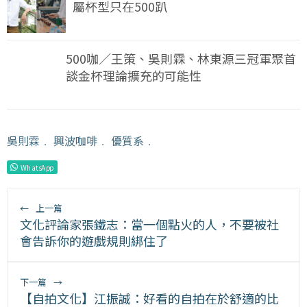
屬杯型只在500趴
500咖／王策、吳則霖、林東源三冠軍聚首
談金杯理論擴充的可能性
吳則霖
﹒
興波咖啡
﹒
優質系
﹒
WhatsApp
←
上一篇
文化評論家張鐵志：當一個點火的人，不要被社
會告訴你的遊戲規則綁住了
下一篇
→
【自拍文化】江振誠：好看的自拍在於舒適的比