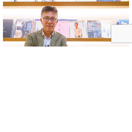
【優人物】以畫筆紀錄時代 大陸畫家劉小東筆下的媽
祖遶境