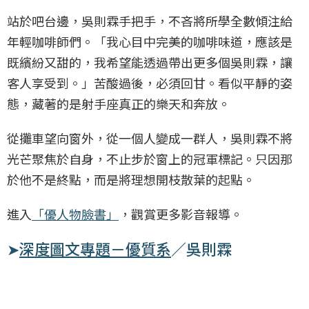
站於吧台邊，吳則霖手把手，不吝將所學全數傾注給
年輕咖啡師們。「我心目中完美的咖啡味道，應該是
既繽紛又甜的，我希望能透過帶出更多個吳則霖，讓
客人享受到。」苦酸過後，必須回甘。看似平靜的姿
態，藏著的是射手座真正的樂天和奔放。
從攤車望向窗外，從一個人變成一群人，吳則霖不將
光芒聚焦於自身，不止步於窗上的冠軍標記。只因那
於他不是終點，而是將理想開枝散葉的起點。
進入
「優人物臉書」
，觀賞更多影音報導。
➤
深度圖文專題－
優質系
／吳則霖