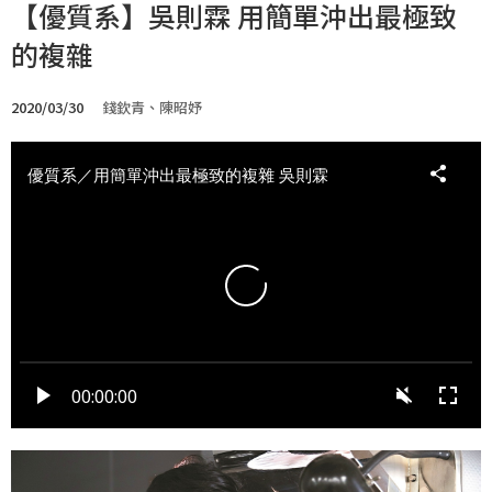
【優質系】吳則霖 用簡單沖出最極致
的複雜
2020/03/30
錢欽青、陳昭妤