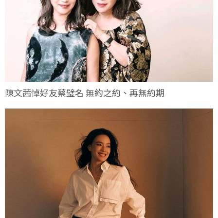
陳文茜悼好友蔡璧名 無約之約、再無約期