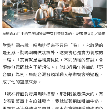
吳則霖心目中的完美咖啡是帶有甘美餘韻的。 記者陳立凱／攝影
對吳則霖來說，喝咖啡從來不只是「喝」，它啟動的
是五感。勤喝咖啡做功課外，吃美食也是實力養成的
一環。「其實就是要增廣見聞，不同領域的嘗試，會
讓你無意間就有了新想法。」他以近幾年參加的「野
台繫」為例，集結台灣各領域職人舉辦餐會的過程，
成了他的靈感來源。
「我在裡面負責用咖啡搭餐，那對我啟發滿大的。有
次看到菜單上有麻辣鴨血，我就試著把咖啡加牛奶，
再加柚子汁分離出蛋白質，做出有拿鐵味道的琥珀色