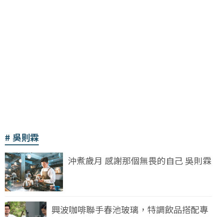
吳則霖
沖煮歲月 感謝那個無畏的自己 吳則霖
興波咖啡聯手春池玻璃，特調飲品搭配專