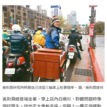
吳則霖研究所時期自己改造三輪車上街賣咖啡。 圖／吳則霖提供
吳則霖總是端坐著，穿上店內白襯衫，聆聽問題時像
個好學生。說他不太像射手座，但腳上一雙花俏運動