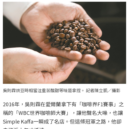
吳則霖烘豆時相當注重苦酸甜等味道拿捏。 記者陳立凱／攝影
2016年，吳則霖在愛爾蘭拿下有「咖啡界F1賽事」之
稱的「WBC世界咖啡師大賽」，讓他聲名大噪，也讓
Simple Kaffa一瞬成了名店。但這條冠軍之路，他卻