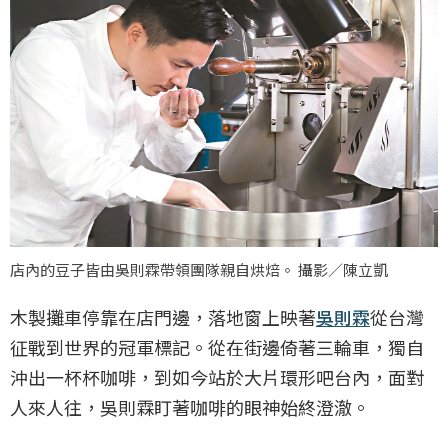
店內的豆子皆由吳則霖帶領團隊親自烘焙。 攝影／陳立凱
木製攤車停靠在店門邊，落地窗上映著
吳則霖
從台灣
征戰到世界的冠軍標記。從在街邊倚著三輪車，獨自
沖出一杯杯咖啡，到如今站於大片環形吧台內，面對
人來人往，吳則霖盯著咖啡的眼神始終澄澈。