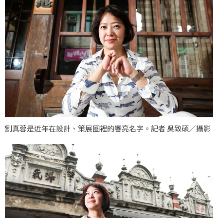
劉真蓉是近年在設計、策展圈裡的響亮名字。記者 吳致碩／攝影