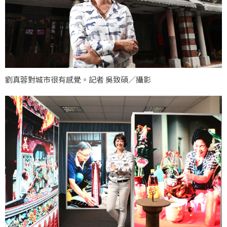
劉真蓉對城市很有感覺。記者 吳致碩／攝影