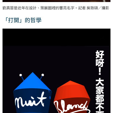
劉真蓉是近年在設計、策展圈裡的響亮名字。記者 吳致碩／攝影
「打開」的哲學