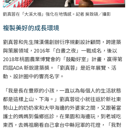
劉真蓉在「大溪大禧」強化在地情感。記者 吳致碩／攝影
複製美好的成長環境
劉真蓉和先生陳漢儒創辦衍序規劃設計顧問，跨建築
與策展領域，2016年「白晝之夜」一戰成名，後以
2018年桃園農業博覽會的「鼓勵好室」計畫，贏得第
四屆ADA 新銳建築獎。「劉真蓉」是近年展覽、活
動、設計圈中的響亮名字。
「我是長在豐原的小孩，一直以為每個人的生活狀態
都是這樣上山、下海。」劉真蓉從小就往返於新社東
勢山上的奶奶家和大甲海邊的外婆家之間，又跟著當
護士的媽媽到偏鄉巡診，在果園和海邊玩，到老城吃
東西，去媽祖廟看自己拿台中縣冠軍的花燈，「我對