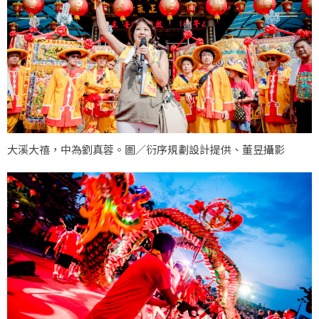
大溪大禧，中為劉真蓉。圖／衍序規劃設計提供、董昱攝影