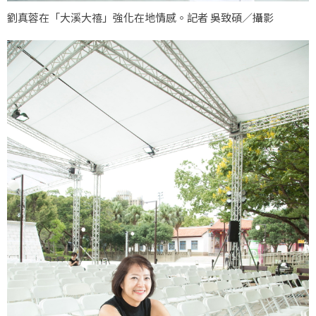
劉真蓉在「大溪大禧」強化在地情感。記者 吳致碩／攝影