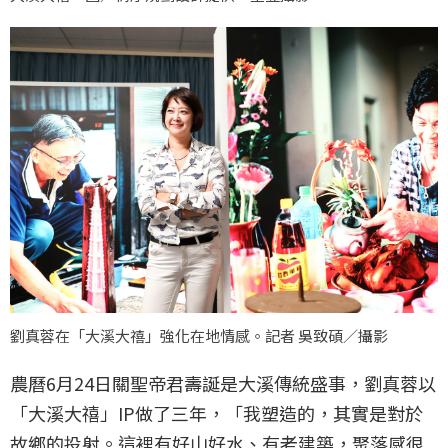
劉真蓉在「大溪大禧」強化在地情感。記者 吳致碩／攝影
農曆6月24日關聖帝君壽誕是大溪傳統盛事，劉真蓉以
「大溪大禧」IP做了三年，「我塑造的，其實是對於
故鄉的投射。這裡有好山好水、有老建築，聚落感很