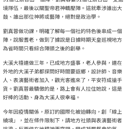
境隊伍，最後以關聖帝君神轎壓陣。這就牽涉誰出大
鼓、誰出那位神將或藝陣，絕對是政治學。
劉真蓉做功課，明確了解每一個社的特色後串成一個
陣，說服耆老，做到了據說是日據時期天皇巡視地方
為省時間只看綜合陣頭之後的創舉。
大溪大禧連做三年，已成地方盛事，老人參與，連在
外地的大溪子弟都探問好時間要返鄉，設計師、音樂
人、表演藝術者加入，觀光客進來了，平安符成搶手
貨。劉真蓉最驕傲的是，路上會有人拉住她說，這是
好棒的活動、身為大溪人很幸福。
今年因疫情關係，原訂的國際化被迫轉向，創「線上
繞境」，並在條件限制下，請地方社頭與表演藝術者
挑梁，反而使在地精神更突顯，變成凝聚祭典的氛