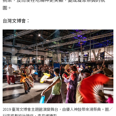
圍。
台灣文博會：
2019 臺灣文博會主題館演變舞台，由優人神鼓帶來溯祭典。圖／
衍序規劃設計提供、李易暹攝影