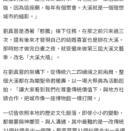
強，因為這座廟，每年有個聚會。大溪就是一個理想
城市的縮影。」
劉真蓉是憑著「憨膽」接下任務，在那之前只來過三
次，還有後來才發現自己的結婚喜宴也是辦在大溪。
那時她才做完白晝之夜，就受邀來做第三屆大溪文藝
季，改名「大溪大禧」。
在劉真蓉的架構下，從傳統六二四繞境之前兩周，整
個大溪都在為關聖帝君暖壽，以一場大祭典為活動起
始，「讓大家看到我們在尊重傳統價值下，與地方社
頭合作，把城市像一座博物館一樣打開。」
一切皆依照本地的歷史文化脈落，即使小小的變動，
都需要與神擲筊、與人溝通，其中最難的是一改傳統
31個社頭各出一個陣，劉真蓉要31個社頭合出一支遶