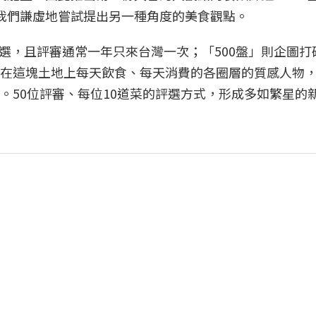
但我們謙虛地嘗試提出另一種角度的美食觀點。
選，且評審通常一年只來台灣一次；「500盤」則企圖打
位在這塊土地上每天飲食、每天消費的各圈層的質感人物
。50位評審、每位10道菜的評選方式，形成多如繁星的