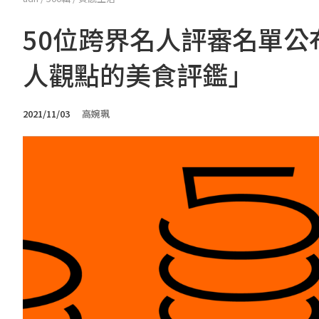
50位跨界名人評審名單公
人觀點的美食評鑑」
2021/11/03
高婉珮