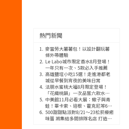
熱門新聞
麥當勞大薯薯包！以設計翻玩薯
條外帶體驗
Le Labo城市限定香水8月登場！
一年只有一次、5款必入手推薦
高雄鹽埕小吃15選！走進港都老
城從早餐到宵夜的美味日常
法朋水蜜桃大福8月限定登場！
「花織桃韻」一次品嘗六款水蜜
桃花果大福
中美館11月必看大展：蠍子與青
蛙！畢卡索、培根、霍克尼等66
件國巨典藏亮相
500甜甜點派對8/21～23松菸療癒
味蕾 將集結多間排隊名店 打造靈
感創意的舞台