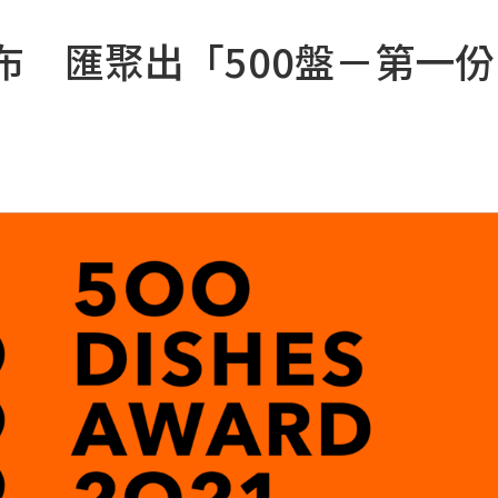
布 匯聚出「500盤－第一