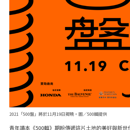
2021「500盤」將於11月19日揭曉。圖／500輯提供
青年讀本《500輯》期盼傳遞這片土地的美好與新世