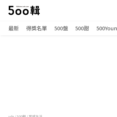
最新
得獎名單
500盤
500甜
500You
udn
/
500輯
/
質感生活