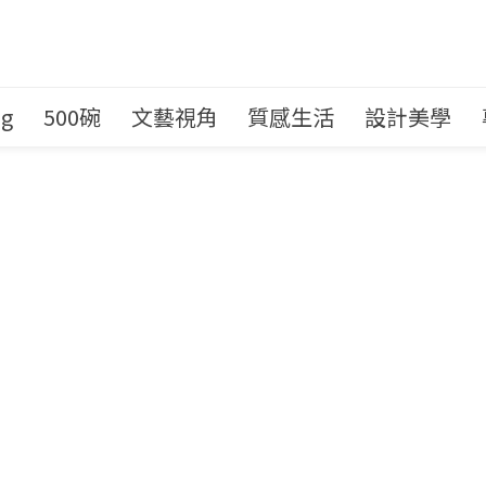
ng
500碗
文藝視角
質感生活
設計美學