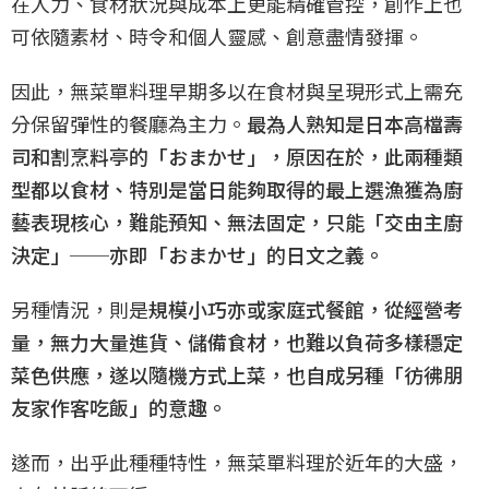
在人力、食材狀況與成本上更能精確管控，創作上也
可依隨素材、時令和個人靈感、創意盡情發揮。
因此，無菜單料理早期多以在食材與呈現形式上需充
分保留彈性的餐廳為主力。
最為人熟知是日本高檔壽
司和割烹料亭的「おまかせ」，原因在於，此兩種類
型都以食材、特別是當日能夠取得的最上選漁獲為廚
藝表現核心，難能預知、無法固定，只能「交由主廚
決定」──亦即「おまかせ」的日文之義。
另種情況，則是
規模小巧亦或家庭式餐館，從經營考
量，無力大量進貨、儲備食材，也難以負荷多樣穩定
菜色供應，遂以隨機方式上菜，也自成另種「彷彿朋
友家作客吃飯」的意趣。
遂而，出乎此種種特性，無菜單料理於近年的大盛，