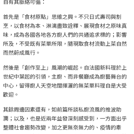
自有其脈絡可循：
首先是「食材原點」思維之興。不只日式壽司與割
烹，以食材為本、淋漓盡致詮釋、展現食材之原味真
味，成為各國各地各方廚人們的共通追求標的；影響
所及，不受既有菜單所限，隨現取食材流動上菜自然
而然蔚成風行。
然後是「創作至上」風潮的崛起。自法國新料理於上
世紀中葉起的引領，主廚、而非餐廳成為廚藝舞台的
中心，留得廚人天空地闊揮灑的無菜單料理自是大受
歡迎。
其餘周邊因素還有，如前篇所談私廚流風的推波助
瀾；以及，也是近兩年益發深刻感受到，一方面出乎
整體社會趨勢改變，加之更無奈無力的、疫情的牽