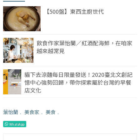
【500盤】東西主廚世代
飲食作家葉怡蘭／紅酒配海鮮，在咱家
越來越常見
貓下去涼麵每日限量發送！2020臺北文創記
憶中心強勢回歸，帶你探索屬於台灣的早餐
店文化
葉怡蘭
﹒
美食家
﹒
美食
﹒
WhatsApp