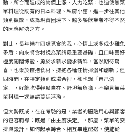
動，所合而造成的物價上漲、人力吃緊，也迫使無菜
單料理從既有的日本料理、私廚小館，進一步往其他
類別擴散，成為現實困境下、越多餐飲業者不得不然
的因應解決之方。
對此，長年樂在四處覓食的我，心情上或多或少難免
矛盾：向來將食材視為菜餚最重要基礎，且口味喜好
極度開闊博愛、勇於求新求變求新鮮，當然期待驚
喜，也樂於擁抱食材、擁抱各種任情揮灑和創新；但
同時間，在特定類別或場合裡，卻也想「自己決
定」，好能吃得輕鬆自在、舒坦無負擔，不樂見無菜
單料理一逕無謂蔓延浮濫。
但大勢既成，在在考驗的是，業者的體貼用心與顧客
的包容胸襟：
既是「由主廚決定」，那麼，菜單的安
排與設計，如何起承轉合、相互串連配搭，使能從一