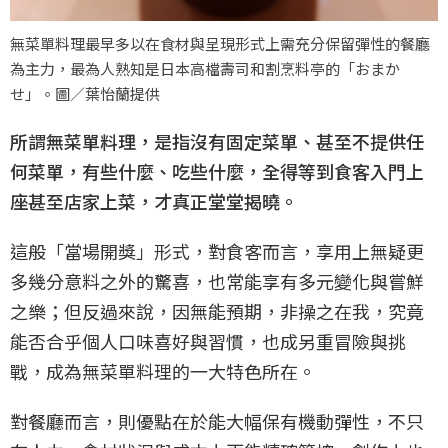
無菜單料理最早多以在食材與呈現形式上需充分保留彈性的餐廳
為主力，最為人熟知是日本高檔壽司和割烹料亭的「おまか
せ」。圖／葉怡蘭提供
所謂無菜單料理，是指沒有固定菜單、甚至不提供任
何菜單，有些什麼、吃些什麼，全得等到食客入門上
座甚至店家上菜，才真正堂堂揭曉。
這般「當場開獎」形式，對食客而言，享用上無疑更
多幾分意料之外的驚喜，也常能享有多元變化與嘗鮮
之樂；但反過來說，因無能預期，非操之在我，究竟
能否合乎個人口味喜好與習慣，也成另重冒險與挑
戰，成為無菜單料理的一大特色所在。
對餐廳而言，則優點在於能大幅保有機動彈性，不只