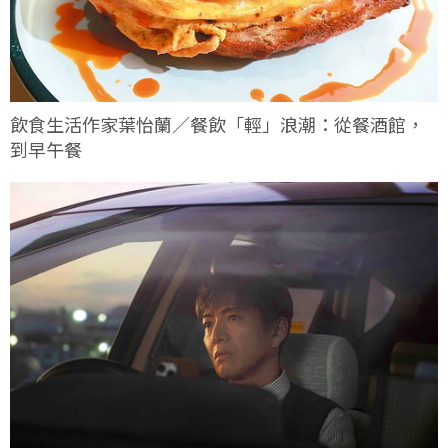
飲食生活作家葉怡蘭／餐飲「輕」浪潮：從餐酒館，
到早午餐