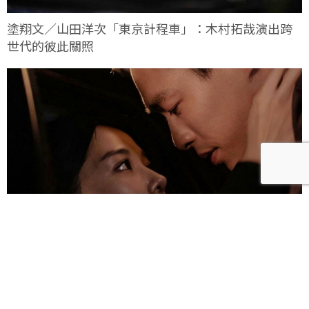
塗翔文／山田洋次「東京計程車」：木村拓哉演出跨
世代的彼此關照
雀雀／「人浮於愛」：一語道盡愛是「什麼都沒有」
的真實本質