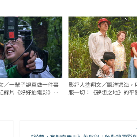
文／一輩子認真做一件事
影評人塗翔文／飄洋過海，
紀錄片《好好拍電影》不
服一切：《夢想之地》的平
看
《從前，有個奇麗馬》葉郎與王師對談電影