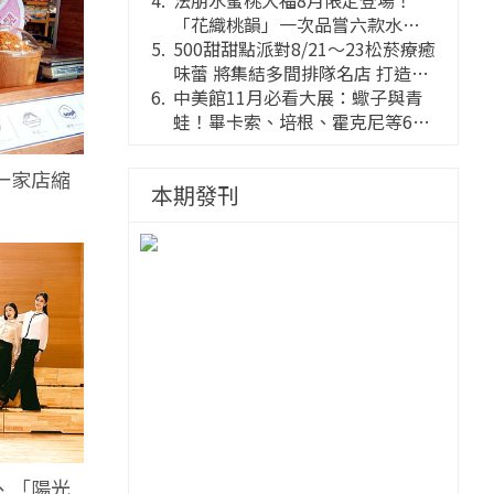
法朋水蜜桃大福8月限定登場！
「花織桃韻」一次品嘗六款水蜜
桃花果大福
500甜甜點派對8/21～23松菸療癒
味蕾 將集結多間排隊名店 打造靈
感創意的舞台
中美館11月必看大展：蠍子與青
蛙！畢卡索、培根、霍克尼等66
件國巨典藏亮相
一家店縮
本期發刊
、「陽光