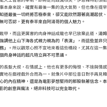
事本身來說，確實有最後一集的浩大氣勢，但也像在提早
知道最後一切終將否極泰來，卻又能欣然跟著高潮起伏、
無可否認，更有泰半來自阿湯哥的個人魅力。
戰甲，而且更厲害的肉身神話成龍也早已放棄此道，
湯姆
強調他上山下海各式親力親為的「表演」，而這些並非只
務」。
所以觀眾心照不宣地來看這些橋段，尤其在這一集
個肉身神話的超凡特立與不可思議。
的長髮大叔，在情感上，他也有更多的悔恨、不捨與情感
實地在戲裡戲外合而為一。就像片中那位昔日對手再見韓
心的內在精神，還是為電影夢想堅持的那股執著信念。本
電影的創意與魔法，絕非科技可以完全取代。