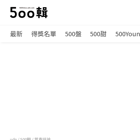
最新
得獎名單
500盤
500甜
500You
udn
/
500輯
/
質青評論