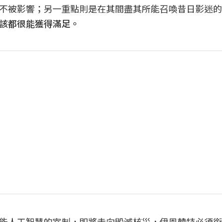
不被影響；另一重點則是在其間盡其所能召喚昔日影迷的
該都很能獲得滿足。
能人工智慧的宰制，即將走向毀滅核災，伊恩韓特必須銜