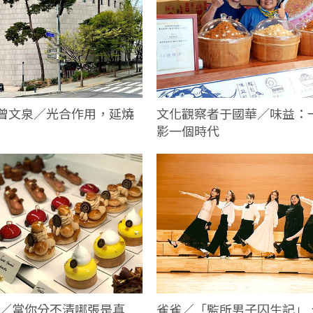
曾文泉／光合作用，延燒
文化觀察者于國華／味益：
影一個時代
雀雀／「監所男子囚生記」
. 陳穎／當你分不清哪張是真