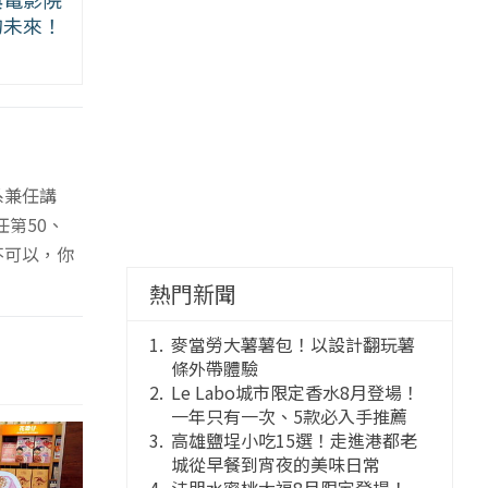
的未來！
系兼任講
第50、
不可以，你
熱門新聞
麥當勞大薯薯包！以設計翻玩薯
條外帶體驗
Le Labo城市限定香水8月登場！
一年只有一次、5款必入手推薦
高雄鹽埕小吃15選！走進港都老
城從早餐到宵夜的美味日常