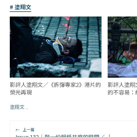
塗翔文
影評人塗翔
影評人塗翔文／《拆彈專家2》港片的
的不容易：
榮光再現
只電影人該
塗翔文
﹒
←
上一篇
Issue 132｜與一份報紙共度的時間／｛