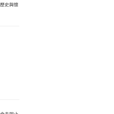
歷史與懷
命去阻止