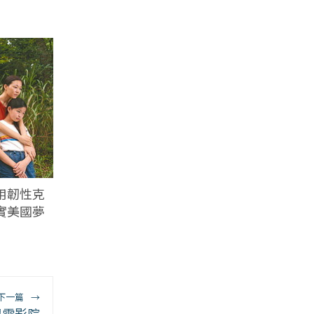
用韌性克
實美國夢
下一篇
→
與電影院