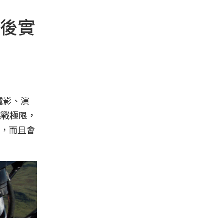
後實
電影、演
挑戰極限，
，而且會