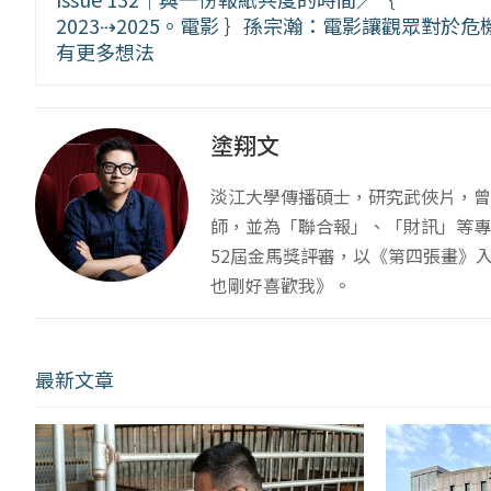
2023⇢2025。電影 ｝孫宗瀚：電影讓觀眾對於危
有更多想法
塗翔文
淡江大學傳播碩士，研究武俠片，曾
師，並為「聯合報」、「財訊」等專
52屆金馬獎評審，以《第四張畫》
也剛好喜歡我》。
最新文章