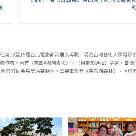
機
任第13至15屆台北電影節策展人等職。現為台灣藝術大學電影
欄作者。著有〈電影A咖開麥拉〉、〈與電影過招〉等書，曾擔任
入圍第47屆金馬獎原著劇本。監製電影有《德布西森林》、《可