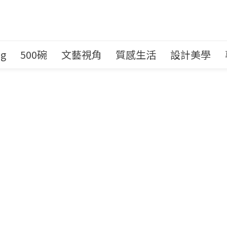
ng
500碗
文藝視角
質感生活
設計美學