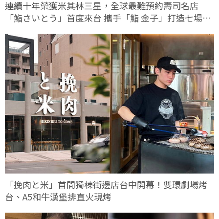
連續十年榮獲米其林三星，全球最難預約壽司名店
「鮨さいとう」首度來台 攜手「鮨 金子」打造七場限
定客座餐會
「挽肉と米」首間獨棟街邊店台中開幕！雙環劇場烤
台、A5和牛漢堡排直火現烤