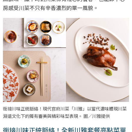
房感受川菜不只有辛香濃烈的單一風貌。
銜接川味正統脈絡！現代官府川菜「川雅」以當代濃味體現川菜
淵遠文化下的獨有審美與精彩味型表現。 圖／川雅提供
銜接川味正統脈絡！全新川雅套餐亮點菜單