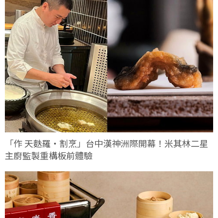
「作 天麩羅・割烹」台中漢神洲際開幕！米其林二星
主廚監製重構板前體驗