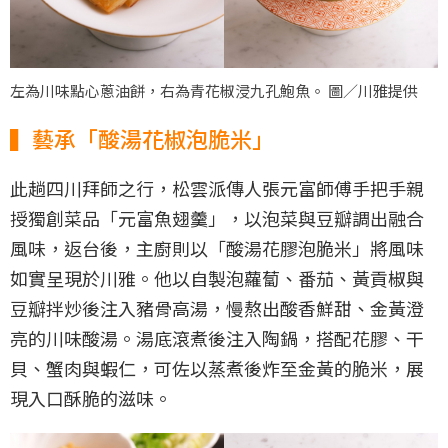
左為川味點心蔥油餅，右為青花椒浸九孔鮑魚。 圖／川雅提供
▍藝承「酸湯花椒泡脆米」
此趟四川拜師之行，松雲派傳人張元富師傅手把手親
授獨創菜品「元富魚翅羹」，以泡菜與豆瓣調出融合
風味，返台後，主廚則以「酸湯花膠泡脆米」將風味
如實呈現於川雅。他以自製泡蘿蔔、番茄、黃貢椒與
豆瓣拌炒後注入豬骨高湯，慢熬出酸香鮮甜、金黃澄
亮的川味酸湯。湯底滾煮後注入陶鍋，搭配花膠、干
貝、蟹肉與蝦仁，可佐以蒸煮後炸至金黃的脆米，展
現入口酥脆的滋味。