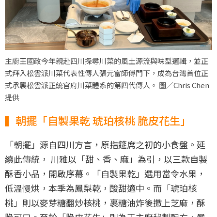
主廚王國政今年親赴四川探尋川菜的風土源流與味型邏輯，並正
式拜入松雲派川菜代表性傳人張元富師傅門下，成為台灣首位正
式承襲松雲派正統官府川菜體系的第四代傳人。 圖／Chris Chen
提供
▍朝擺「自製果乾 琥珀核桃 脆皮花生」
「朝擺」源自四川方言，原指筵席之初的小食盤。延
續此傳統， 川雅以「甜、香、麻」為引，以三款自製
酥香小品，開啟序幕。「自製果乾」選用當令水果，
低溫慢烘，本季為鳳梨乾，酸甜適中。而「琥珀核
桃」則以麥芽糖翻炒核桃，裹糖油炸後撒上芝麻，酥