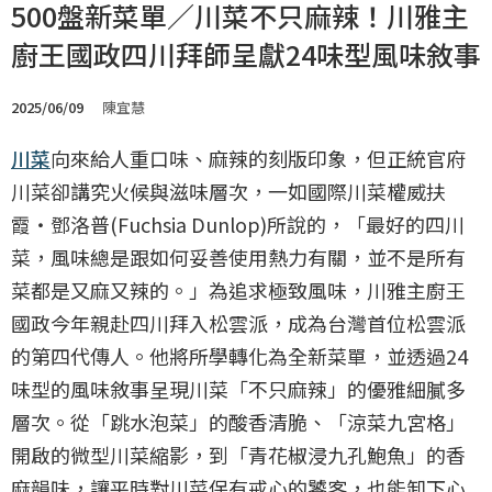
500盤新菜單／川菜不只麻辣！川雅主
廚王國政四川拜師呈獻24味型風味敘事
2025/06/09
陳宜慧
川菜
向來給人重口味、麻辣的刻版印象，但正統官府
川菜卻講究火候與滋味層次，一如國際川菜權威扶
霞・鄧洛普(Fuchsia Dunlop)所說的，「最好的四川
菜，風味總是跟如何妥善使用熱力有關，並不是所有
菜都是又麻又辣的。」為追求極致風味，川雅主廚王
國政今年親赴四川拜入松雲派，成為台灣首位松雲派
的第四代傳人。他將所學轉化為全新菜單，並透過24
味型的風味敘事呈現川菜「不只麻辣」的優雅細膩多
層次。從「跳水泡菜」的酸香清脆、「涼菜九宮格」
開啟的微型川菜縮影，到「青花椒浸九孔鮑魚」的香
麻韻味，讓平時對川菜保有戒心的饕客，也能卸下心