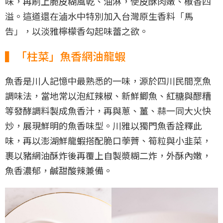
味，再刷上脆皮糊風乾、油淋，使皮酥肉嫩、椒香四
溢。這道還在滷水中特別加入台灣原生香料「馬
告」，以淡雅檸檬香勾起味蕾之欲。
▍「柱菜」魚香網油龍蝦
魚香是川人記憶中最熟悉的一味，源於四川民間烹魚
調味法，當地常以泡紅辣椒、新鮮鯽魚、紅糖與醪糟
等發酵調料製成魚香汁，再與蔥、薑、蒜一同大火快
炒，展現鮮明的魚香味型。川雅以獨門魚香詮釋此
味，再以澎湖鮮龍蝦搭配脆口荸薺、筍粒與小韭菜，
裹以豬網油酥炸後再覆上自製漿糊二炸，外酥內嫩，
魚香濃郁，鹹甜酸辣兼備。