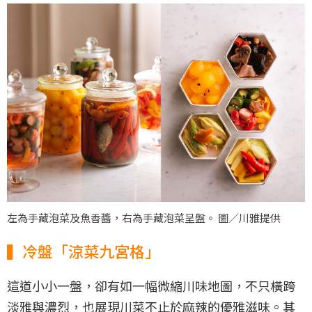
左為手藏泡菜及魚香醬，右為手藏泡菜呈盤。 圖／川雅提供
▍冷盤「涼菜九宮格」
這道小小一盤，卻有如一幅微縮川味地圖，不只橫跨
淡雅與濃烈，也展現川菜不止於麻辣的優雅滋味。其