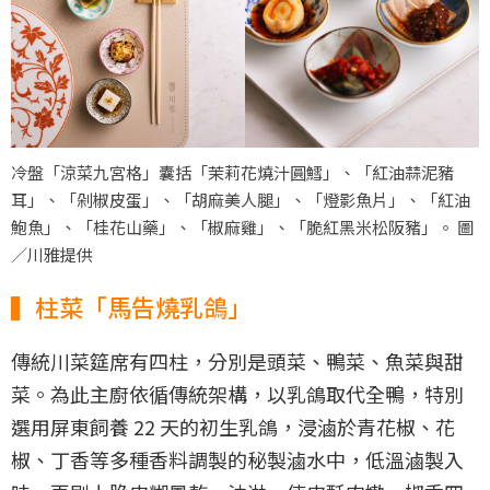
冷盤「涼菜九宮格」囊括「茉莉花燒汁圓鱈」、「紅油蒜泥豬
耳」、「剁椒皮蛋」、「胡麻美人腿」、「燈影魚片」、「紅油
鮑魚」、「桂花山藥」、「椒麻雞」、「脆紅黑米松阪豬」。 圖
／川雅提供
▍柱菜「馬告燒乳鴿」
傳統川菜筵席有四柱，分別是頭菜、鴨菜、魚菜與甜
菜。為此主廚依循傳統架構，以乳鴿取代全鴨，特別
選用屏東飼養 22 天的初生乳鴿，浸滷於青花椒、花
椒、丁香等多種香料調製的秘製滷水中，低溫滷製入