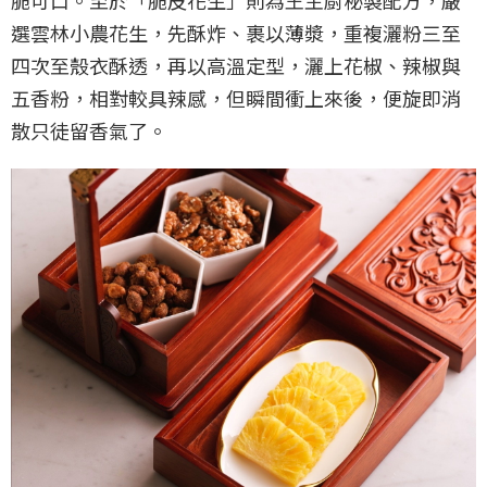
脆可口。至於「脆皮花生」則為王主廚秘製配方，嚴
選雲林小農花生，先酥炸、裹以薄漿，重複灑粉三至
四次至殼衣酥透，再以高溫定型，灑上花椒、辣椒與
五香粉，相對較具辣感，但瞬間衝上來後，便旋即消
散只徒留香氣了。