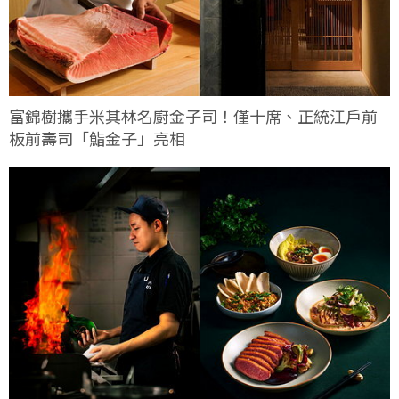
富錦樹攜手米其林名廚金子司！僅十席、正統江戶前
板前壽司「鮨金子」亮相