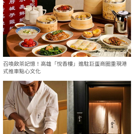
召喚飲茶記憶！高雄「悅香樓」進駐巨蛋商圈重現港
式推車點心文化