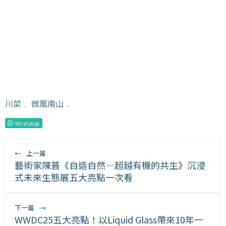
川菜
﹒
微風南山
﹒
WhatsApp
←
上一篇
藝術家陳普《自造自然—超越有機的共生》沉浸
式未來生態展五大亮點一次看
下一篇
→
WWDC25五大亮點！以Liquid Glass帶來10年一