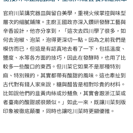
官府川菜講究器皿與留白美學，重視火候掌控與味型
層次的細膩鋪陳。主廚王國政亦深入鑽研發酵工藝與
辛香設計，他亦分享到，「這次去四川學了很多，如
何去泡椒、泡菜，泡得更深切一點。因為之前我們是
模仿而已，但這是有認真地去看了一下，包括溫度、
鹽度、水等各方面的技巧，因此在發酵時，也用了比
較多一些酸口的東西。但川菜它如果不是那種特別
麻、特別辣的，其實都帶有酸甜的風味。這也牽扯到
古代對有錢人家來說，糖與醋皆是相對珍貴的材料。
比如說他們的韭黃肉絲或炒鱔魚，其實會跟浙江菜或
者臺南的酸甜感很類似。」如此一來，既讓川菜刻版
印象被徹底顛覆，同時也讓吃川菜時更顯優雅。