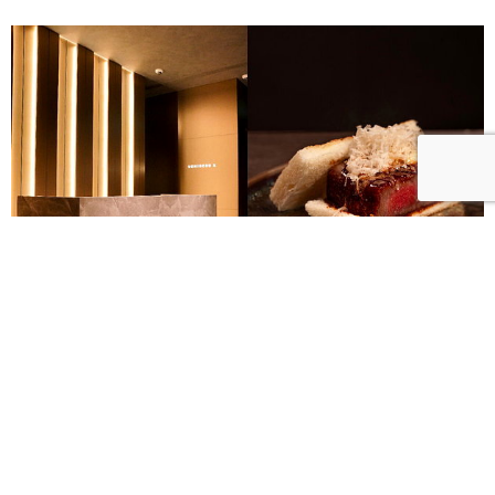
東京頂級燒肉USHIGORO S.登台！專屬侍肉師代烤、
呈現和牛Omakase饗宴