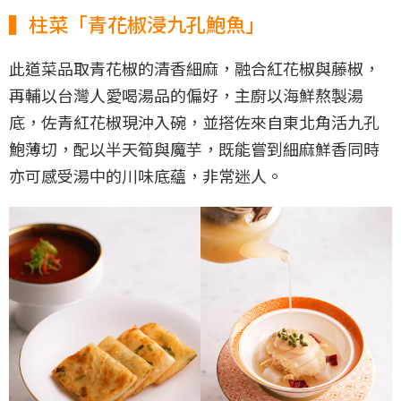
▍柱菜「青花椒浸九孔鮑魚」
此道菜品取青花椒的清香細麻，融合紅花椒與藤椒，
再輔以台灣人愛喝湯品的偏好，主廚以海鮮熬製湯
底，佐青紅花椒現沖入碗，並搭佐來自東北角活九孔
鮑薄切，配以半天筍與魔芋，既能嘗到細麻鮮香同時
亦可感受湯中的川味底蘊，非常迷人。