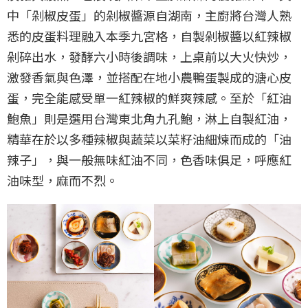
中「剁椒皮蛋」的剁椒醬源自湖南，主廚將台灣人熟
悉的皮蛋料理融入本季九宮格，自製剁椒醬以紅辣椒
剁碎出水，發酵六小時後調味，上桌前以大火快炒，
激發香氣與色澤，並搭配在地小農鴨蛋製成的溏心皮
蛋，完全能感受單一紅辣椒的鮮爽辣感。至於「紅油
鮑魚」則是選用台灣東北角九孔鮑，淋上自製紅油，
精華在於以多種辣椒與蔬菜以菜籽油細煉而成的「油
辣子」，與一般無味紅油不同，色香味俱足，呼應紅
油味型，麻而不烈。