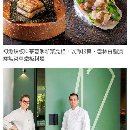
初魚鉄板料亭夏季新菜亮相！以海松貝、雲林白鰻演
繹無菜單鐵板料理