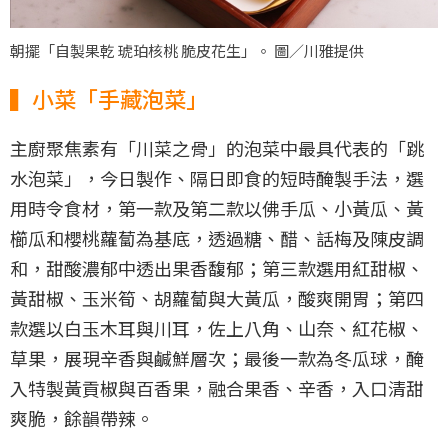
朝擺「自製果乾 琥珀核桃 脆皮花生」。 圖／川雅提供
▍小菜「手藏泡菜」
主廚聚焦素有「川菜之骨」的泡菜中最具代表的「跳
水泡菜」，今日製作、隔日即食的短時醃製手法，選
用時令食材，第一款及第二款以佛手瓜、小黃瓜、黃
櫛瓜和櫻桃蘿蔔為基底，透過糖、醋、話梅及陳皮調
和，甜酸濃郁中透出果香馥郁；第三款選用紅甜椒、
黃甜椒、玉米筍、胡蘿蔔與大黃瓜，酸爽開胃；第四
款選以白玉木耳與川耳，佐上八角、山奈、紅花椒、
草果，展現辛香與鹹鮮層次；最後一款為冬瓜球，醃
入特製黃貢椒與百香果，融合果香、辛香，入口清甜
爽脆，餘韻帶辣。