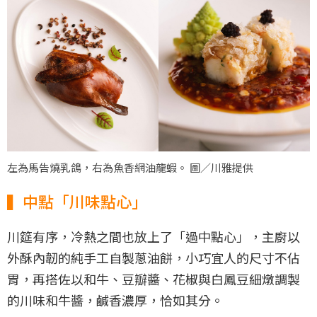
左為馬告燒乳鴿，右為魚香網油龍蝦。 圖／川雅提供
▍中點「川味點心」
川筵有序，冷熱之間也放上了「過中點心」，主廚以
外酥內韌的純手工自製蔥油餅，小巧宜人的尺寸不佔
胃，再搭佐以和牛、豆瓣醬、花椒與白鳳豆細燉調製
的川味和牛醬，鹹香濃厚，恰如其分。