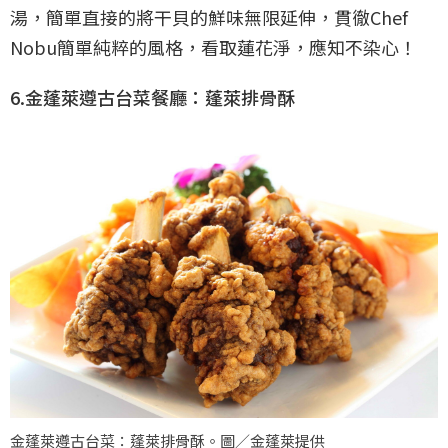
湯，簡單直接的將干貝的鮮味無限延伸，貫徹Chef
Nobu簡單純粹的風格，看取蓮花淨，應知不染心！
6.金蓬萊遵古台菜餐廳：蓬萊排骨酥
金蓬萊遵古台菜：蓬萊排骨酥。圖／金蓬萊提供