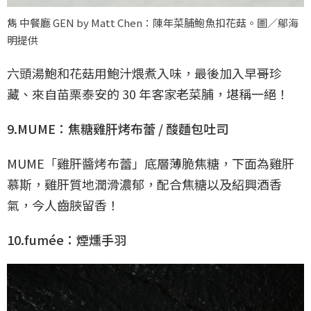
雋 中餐廳 GEN by Matt Chen：陳年菜脯鮑魚扣花菇。圖／鄔海
明提供
六頭湯鮑和花菇用鮑汁煨煮入味，最後加入早哥珍
藏、來自苗栗泰安的 30 年客家老菜脯，堪稱一絕！
9.MUME：焦糖雞肝烤布蕾 / 酸麵包吐司
MUME「雞肝醬烤布蕾」底層薄脆焦糖，下面為雞肝
慕斯，雞肝質地潤滑濃郁，配合焦糖以及紹興酒香
氣，今人齒脥留香！
10.fumée：煙燻手羽