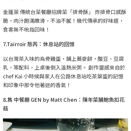
金蓬萊 傳統台菜餐廳招牌菜「排骨酥」 炸排骨口感酥
脆，肉汁飽滿嫩滑，不油不膩！幾代傳承的好味道，
食客無不吮指回味！
7.Taïrroir 態芮：休息站的回憶
以台灣茶入味的烏骨雞蛋，鋪上蕎麥餅，酸豆、豆腐
乳，等配料，上桌後倒入溫熱米粥。 創作靈感來自於
chef Kai 小時候與家人在公路休息站吃茶葉蛋的記憶
和印象中那令他著迷的香氣！
8.雋 中餐廳 GEN by Matt Chen：陳年菜脯鮑魚扣花
菇