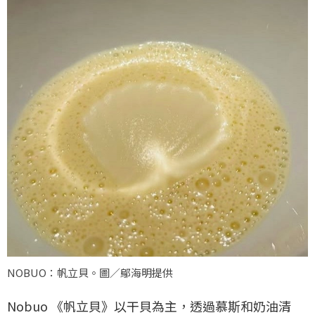
NOBUO：帆立貝。圖／鄔海明提供
Nobuo 《帆立貝》以干貝為主，透過慕斯和奶油清