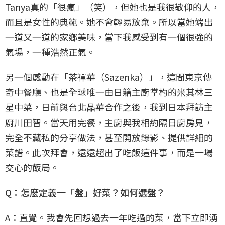
Tanya真的「很瘋」（笑），但她也是我很敬仰的人，
而且是女性的典範。她不會輕易放棄。所以當她端出
一道又一道的家鄉美味，當下我感受到有一個很強的
氣場，一種浩然正氣。
另一個感動在「茶禪華（Sazenka）」，這間東京傳
奇中餐廳、也是全球唯一由日籍主廚掌杓的米其林三
星中菜，日前與台北晶華合作之後，我到日本拜訪主
廚川田智。當天用完餐，主廚與我相約隔日廚房見，
完全不藏私的分享做法，甚至開放錄影、提供詳細的
菜譜。此次拜會，遠遠超出了吃飯這件事，而是一場
交心的飯局。
Q：怎麼定義一「盤」好菜？如何選盤？
A：直覺。我會先回想過去一年吃過的菜，當下立即湧