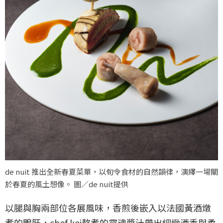
de nuit 推出全新春夏菜單，以旬令食材的自然韻律，演繹一場關
於春夏的風土想像。 圖／de nuit提供
以腿與胸兩部位各展風味，香煎後嵌入以法國黃酒燉
煮的鴨肝，chef kei熬煮的靈魂醬汁帶出細緻酒香與柔