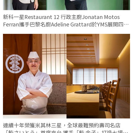
新科一星Restaurant 12 行政主廚Jonatan Motos
Ferran攜手巴黎名廚Adeline Grattard於YMS展開四手
料理對話
連續十年榮獲米其林三星，全球最難預約壽司名店
「鮨さいとう」首度來台 攜手「鮨 金子」打造七場限