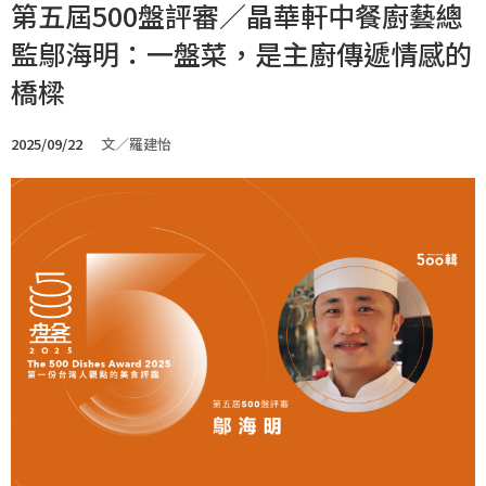
第五屆500盤評審／晶華軒中餐廚藝總
監鄔海明：一盤菜，是主廚傳遞情感的
橋樑
2025/09/22
文／羅建怡