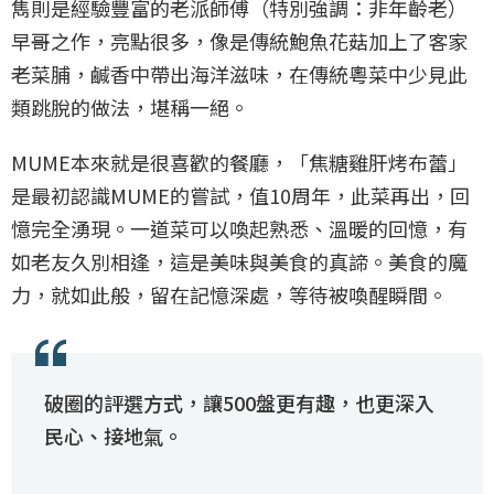
雋則是經驗豐富的老派師傅（特別強調：非年齡老）
早哥之作，亮點很多，像是傳統鮑魚花菇加上了客家
老菜脯，鹹香中帶出海洋滋味，在傳統粵菜中少見此
類跳脫的做法，堪稱一絕。
MUME本來就是很喜歡的餐廳，「焦糖雞肝烤布蕾」
是最初認識MUME的嘗試，值10周年，此菜再出，回
憶完全湧現。一道菜可以喚起熟悉、溫暖的回憶，有
如老友久別相逢，這是美味與美食的真諦。美食的魔
力，就如此般，留在記憶深處，等待被喚醒瞬間。
破圈的評選方式，讓500盤更有趣，也更深入
民心、接地氣。