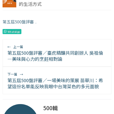
的生活方式
第五屆500盤評審
﹒
WhatsApp
←
上一篇
第五屆500盤評審／臺虎精釀共同創辦人 吳祖倫
—美味與心力的烹飪相對論
下一篇
→
第五屆500盤評審／一場美味的策展 苗華川：希
望這份名單能反映我眼中台灣菜色的多元面貌
500輯