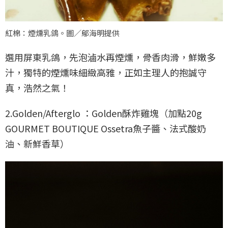
紅棉：煙燻乳鴿。圖／鄔海明提供
選用屏東乳鴿，先泡滷水再煙燻，骨香肉滑，鮮嫩多
汁，獨特的煙燻味細緻高雅，正如主理人的抱誠守
真，浩然之氣！
2.Golden/Afterglo ：Golden酥炸雞塊（加點20g
GOURMET BOUTIQUE Ossetra魚子醬、法式酸奶
油、新鮮香草）