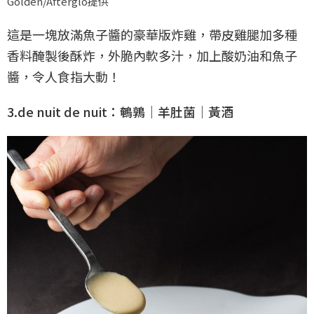
Golden/Afterglo提供
這是一塊放滿魚子醬的豪華版炸雞，帶皮雞腿加多種
香料醃製後酥炸，外脆內軟多汁，加上酸奶油和魚子
醬，令人食指大動！
3.de nuit de nuit：鵪鶉｜羊肚菌｜黃酒