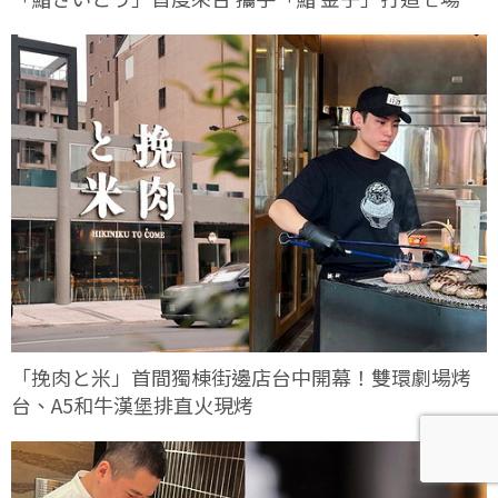
定客座餐會
「挽肉と米」首間獨棟街邊店台中開幕！雙環劇場烤
台、A5和牛漢堡排直火現烤