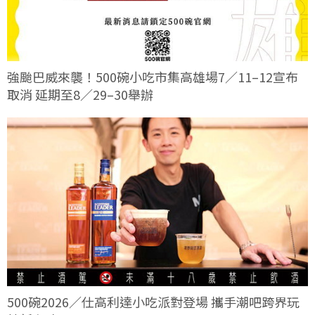
強颱巴威來襲！500碗小吃市集高雄場7／11–12宣布
取消 延期至8／29–30舉辦
500碗2026／仕高利達小吃派對登場 攜手潮吧跨界玩