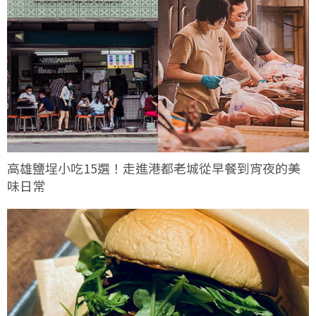
高雄鹽埕小吃15選！走進港都老城從早餐到宵夜的美
味日常