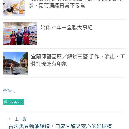
感，葡萄酒讓日常不尋常
陪伴25年－全聯大事紀
宜蘭傳藝園區／解鎖三藝 手作、演出、工
藝打破既有印象
全聯
﹒
WhatsApp
←
上一篇
古法黑豆醬油釀造，口感甘醇又安心的好味道