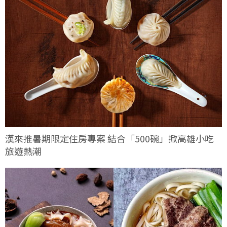
漢來推暑期限定住房專案 結合「500碗」掀高雄小吃
旅遊熱潮