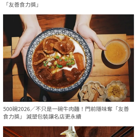
「友善食力獎」
500碗2026／不只是一碗牛肉麵！門前隱味奪「友善
食力獎」 減塑包裝讓名店更永續