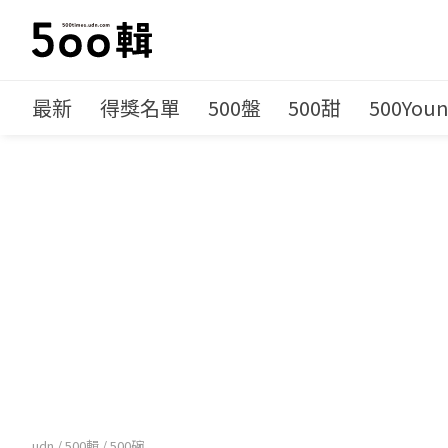
最新
得獎名單
500盤
500甜
500You
udn
/
500輯
/
500碗