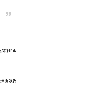
蛋餅也很
辣也辣得