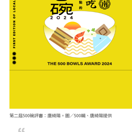
第二屆500碗評審：唐綺陽。圖／500輯、唐綺陽提供