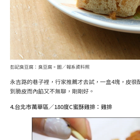
彭記臭豆腐：臭豆腐。圖／報系資料照
永吉路的巷子裡，行家推薦才去試，一盒4塊，皮很
到脆皮而內餡又不無聊，剛剛好。
4.台北市萬華區／180度C蜜酥雞排：雞排