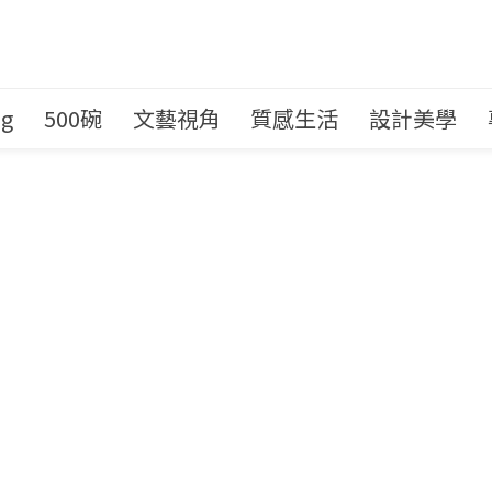
ng
500碗
文藝視角
質感生活
設計美學