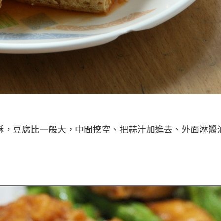
酥，豆腐比一般大，中間挖空、把蒜汁加進去、外面淋醬