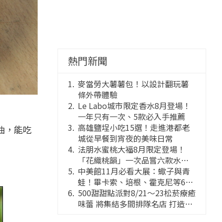
熱門新聞
麥當勞大薯薯包！以設計翻玩薯
條外帶體驗
Le Labo城市限定香水8月登場！
一年只有一次、5款必入手推薦
高雄鹽埕小吃15選！走進港都老
油，能吃
城從早餐到宵夜的美味日常
法朋水蜜桃大福8月限定登場！
「花織桃韻」一次品嘗六款水蜜
桃花果大福
中美館11月必看大展：蠍子與青
蛙！畢卡索、培根、霍克尼等66
件國巨典藏亮相
500甜甜點派對8/21～23松菸療癒
味蕾 將集結多間排隊名店 打造靈
感創意的舞台