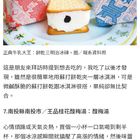
正典牛乳大王：餅乾三明治冰磚。圖／報系資料照
這是朋友來拜訪時提到想去吃的，我吃了以後才發
現，雖然是很簡單地用蘇打餅乾夾一層冰淇淋，可是
微鹹酥脆的蘇打餅乾跟冰淇淋很搭，單純卻無比契
合。
7.南投縣南投市／王品桂花酸梅湯：酸梅湯
心情煩躁或天氣炎熱，買個一小杯一口氣喝到剩半
杯，那個冰涼感瞬間就鎮壓了高漲的情緒，然後味蕾