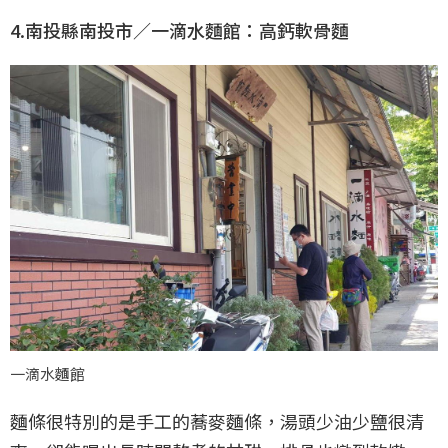
4.南投縣南投市／一滴水麵館：高鈣軟骨麵
一滴水麵館
麵條很特別的是手工的蕎麥麵條，湯頭少油少鹽很清