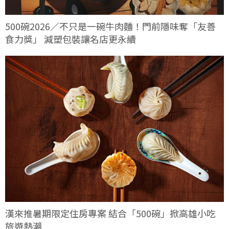
500碗2026／不只是一碗牛肉麵！門前隱味奪「友善
食力獎」 減塑包裝讓名店更永續
漢來推暑期限定住房專案 結合「500碗」掀高雄小吃
旅遊熱潮