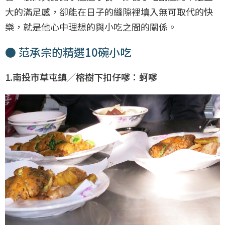
大的滿足感，卻能在日子的縫隙裡填入無可取代的快
樂，就是他心中理想的與小吃之間的關係。
● 范承宗的精選10碗小吃
1.南投市草屯鎮／榕樹下扣仔嗲：蚵嗲