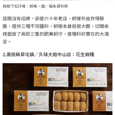
榕樹下扣仔嗲：蚵嗲。圖／報系資料照
這間沒有招牌，卻是六十年老店，蚵嗲外皮炸得酥
脆，提供三種不同醬料，蚵嗲本身就很大顆，切開來
裡面放了兩到三隻的肥美蚵仔，是種料好實在的大滿
足。
2.南投縣草屯鎮／久味大姐中山店：花生麻糬