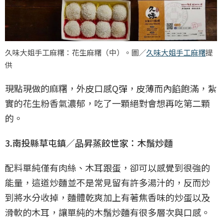
久味大姐手工麻糬：花生麻糬（中）。圖／
久味大姐手工麻糬
提
供
現點現做的麻糬，外皮口感Q彈，皮薄而內餡飽滿，紮
實的花生粉香氣濃郁，吃了一顆絕對會想再吃第二顆
的。
3.南投縣草屯鎮／品昇蒸餃世家：木鬚炒麵
配料單純僅有肉絲、木耳跟蛋，卻可以感覺到很強的
能量，這道炒麵並不是常見留有許多湯汁的，反而炒
到將水分收掉，麵體乾爽加上有著焦香味的炒蛋以及
滑軟的木耳，讓單純的木鬚炒麵有很多層次與口感。