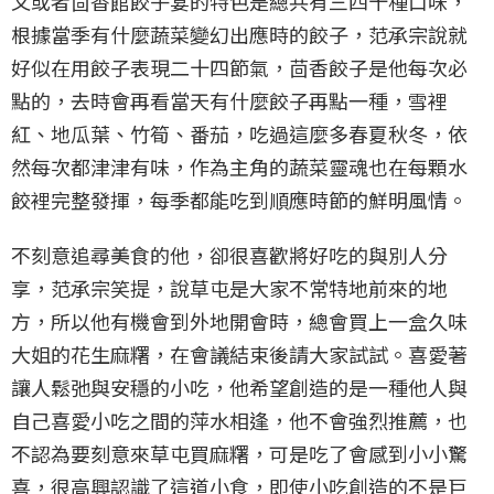
又或者茴香館餃子宴的特色是總共有三四十種口味，
根據當季有什麼蔬菜變幻出應時的餃子，范承宗說就
好似在用餃子表現二十四節氣，茴香餃子是他每次必
點的，去時會再看當天有什麼餃子再點一種，雪裡
紅、地瓜葉、竹筍、番茄，吃過這麼多春夏秋冬，依
然每次都津津有味，作為主角的蔬菜靈魂也在每顆水
餃裡完整發揮，每季都能吃到順應時節的鮮明風情。
不刻意追尋美食的他，卻很喜歡將好吃的與別人分
享，范承宗笑提，說草屯是大家不常特地前來的地
方，所以他有機會到外地開會時，總會買上一盒久味
大姐的花生麻糬，在會議結束後請大家試試。喜愛著
讓人鬆弛與安穩的小吃，他希望創造的是一種他人與
自己喜愛小吃之間的萍水相逢，他不會強烈推薦，也
不認為要刻意來草屯買麻糬，可是吃了會感到小小驚
喜，很高興認識了這道小食，即使小吃創造的不是巨