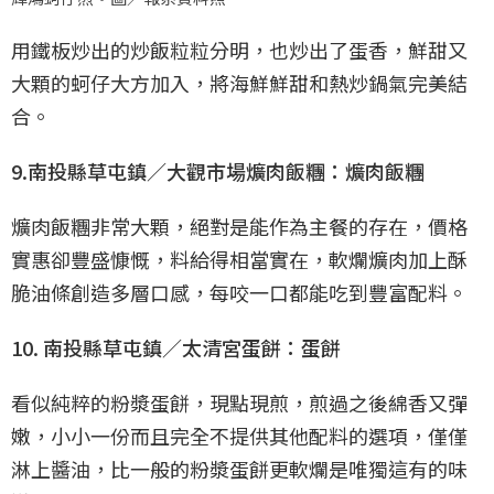
用鐵板炒出的炒飯粒粒分明，也炒出了蛋香，鮮甜又
大顆的蚵仔大方加入，將海鮮鮮甜和熱炒鍋氣完美結
合。
9.南投縣草屯鎮／大觀市場爌肉飯糰：爌肉飯糰
爌肉飯糰非常大顆，絕對是能作為主餐的存在，價格
實惠卻豐盛慷慨，料給得相當實在，軟爛爌肉加上酥
脆油條創造多層口感，每咬一口都能吃到豐富配料。
10. 南投縣草屯鎮／太清宮蛋餅：蛋餅
看似純粹的粉漿蛋餅，現點現煎，煎過之後綿香又彈
嫩，小小一份而且完全不提供其他配料的選項，僅僅
淋上醬油，比一般的粉漿蛋餅更軟爛是唯獨這有的味