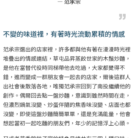
— 范承宗
不變的味道裡，有著時光流動累積的情感
范承宗選出的店家裡，許多都與他有著在漫漫時光裡
堆疊出的情感連結，草屯品昇蒸餃世家的木鬚炒麵，
是他在當替代役時同梯帶他去吃過，大家都覺得不
錯，進而變成一群朋友會一起去的店家，爾後這群人
出社會後散落各地，唯獨范承宗回到了南投繼續他的
創作。偶爾回去點一盤炒麵，意識到雖然時間在走，
但濃烈鍋氣沒變、炒蛋伴隨的焦香味沒變、店面也都
沒變，即使這盤炒麵簡簡單單，還是充滿能量，他會
想起當初一起吃麵的朋友們，年少的記憶浮上心頭。