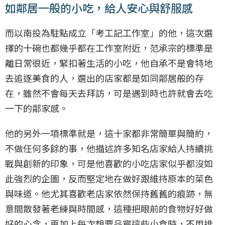
如鄰居一般的小吃，給人安心與舒服感
而以南投為駐點成立「考工記工作室」的他，這次選
擇的十碗也都幾乎都在工作室附近，范承宗的標準是
離日常很近，緊扣著生活的小吃，他自承不是會特地
去追逐美食的人，選出的店家都是如同鄰居般的存
在，雖然不會每天去拜訪，可是遇到時也許就會去吃
一下的鄰家感。
他的另外一項標準就是，這十家都非常簡單與簡約，
不做任何多餘的事，他描述許多知名店家給人持續挑
戰與創新的印象，可是他喜歡的小吃店家似乎都沒如
此強烈的企圖，反而堅定地在做好跟維持原本的菜色
與味道。他尤其喜歡老店家依然保持舊舊的痕跡，無
意間散發著老練與時間感，這種把眼前的食物好好做
好的心念，再加上每次想要品嘗這些小食時，不用排