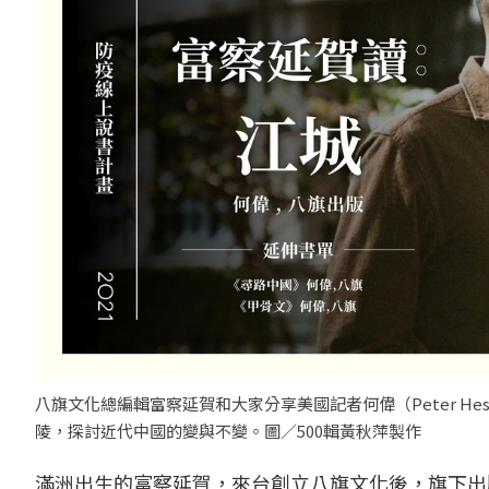
八旗文化總編輯富察延賀和大家分享美國記者何偉（Peter H
陵，探討近代中國的變與不變。圖／500輯黃秋萍製作
滿洲出生的富察延賀，來台創立八旗文化後，旗下出