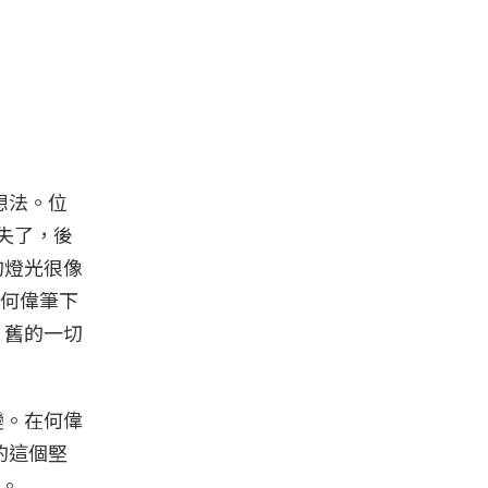
想法。位
失了，後
的燈光很像
何偉筆下
，舊的一切
變。在何偉
的這個堅
。