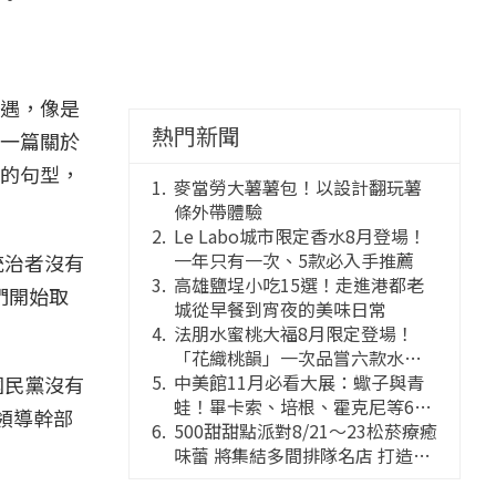
遇，像是
熱門新聞
一篇關於
的句型，
麥當勞大薯薯包！以設計翻玩薯
條外帶體驗
Le Labo城市限定香水8月登場！
一年只有一次、5款必入手推薦
統治者沒有
高雄鹽埕小吃15選！走進港都老
們開始取
城從早餐到宵夜的美味日常
法朋水蜜桃大福8月限定登場！
「花織桃韻」一次品嘗六款水蜜
桃花果大福
中美館11月必看大展：蠍子與青
國民黨沒有
蛙！畢卡索、培根、霍克尼等66
領導幹部
件國巨典藏亮相
500甜甜點派對8/21～23松菸療癒
味蕾 將集結多間排隊名店 打造靈
感創意的舞台