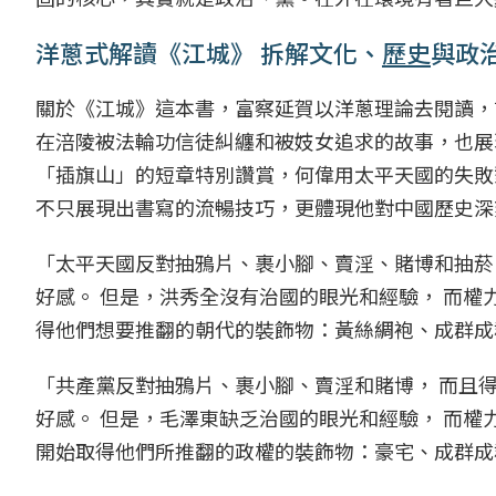
洋蔥式解讀《江城》 拆解文化、
歷史
與政
關於《江城》這本書，富察延賀以洋蔥理論去閱讀，
在涪陵被法輪功信徒糾纏和被妓女追求的故事，也展
「插旗山」的短章特別讚賞，何偉用太平天國的失敗
不只展現出書寫的流暢技巧，更體現他對中國歷史深
「太平天國反對抽鴉片、裹小腳、賣淫、賭博和抽菸
好感。 但是，洪秀全沒有治國的眼光和經驗， 而
得他們想要推翻的朝代的裝飾物：黃絲綢袍、成群成
「共產黨反對抽鴉片、裹小腳、賣淫和賭博， 而且
好感。 但是，毛澤東缺乏治國的眼光和經驗， 而權
開始取得他們所推翻的政權的裝飾物：豪宅、成群成