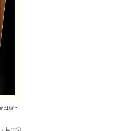
寫的城鎮涪
，其中何