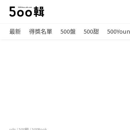
最新
得獎名單
500盤
500甜
500You
udn
/
500輯
/
500Book