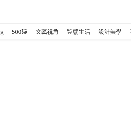
ng
500碗
文藝視角
質感生活
設計美學