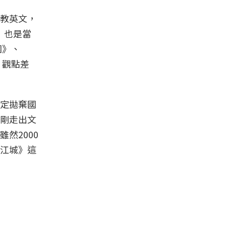
教英文，
」也是當
國》、
、觀點差
定拋棄國
剛走出文
然2000
江城》這