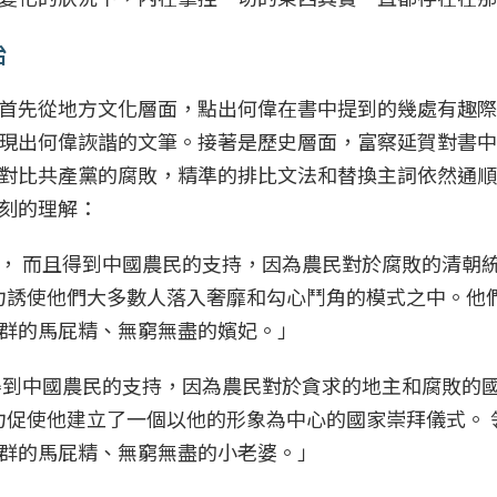
治
首先從地方文化層面，點出何偉在書中提到的幾處有趣際
現出何偉詼諧的文筆。接著是歷史層面，富察延賀對書中
對比共產黨的腐敗，精準的排比文法和替換主詞依然通順
刻的理解：
， 而且得到中國農民的支持，因為農民對於腐敗的清朝
權力誘使他們大多數人落入奢靡和勾心鬥角的模式之中。他
群的馬屁精、無窮無盡的嬪妃。」
得到中國農民的支持，因為農民對於貪求的地主和腐敗的
力促使他建立了一個以他的形象為中心的國家崇拜儀式。 
群的馬屁精、無窮無盡的小老婆。」