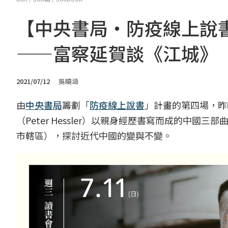
【中央書局・防疫線上說
——富察延賀談《江城》
2021/07/12
吳曉涵
由
中央書局
籌劃「
防疫線上說書
」計畫的第四場，昨
（Peter Hessler）以親身經歷書寫而成的中
市轄區），探討近代中國的變與不變。