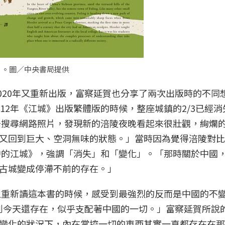
》。圖／中央書局提供
2020年又重新出版，富察延賀也分享了兩次出版時的不同
12年《江城》出版繁體版的時候，整座城鎮的2/3已經消
別去搜尋網路照片，發現新的涪陵夜晚看起來很壯觀，絢爛
又回到巨大、空洞無味的狀態。」當時因為覺得涪陵對比
失中的江城》，強調「消失」和「變化」。「那時關於中國
古城變成停滯不前的存在。」
們又重新讀這本書的時候，感受到最強烈的反而是中國的不
核心到今天還存在，似乎支配著中國的一切。」富察延賀所說
變化的狀況下，內在掌控一切的東西其實一直都存在在那