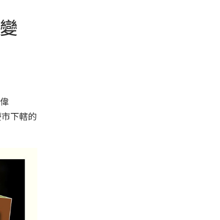
變
偉
慶市下轄的